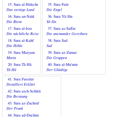
15. Sura al-Hidschr
35. Sura Fatir
Das steinige Land
Die Engel
16. Sura an-Nahl
36. Sura Yā-Sīn
Die Biene
Yā-Sīn
17. Sura al-Isra
37. Sura as-Saffat
Die nächtliche Reise
Die aneinander Gereihten
18. Sura al-Kahf
38. Sura Sad
Die Höhle
Sad
19. Sura Maryam
39. Sura az-Zumar
Maria
Die Gruppen
20. Sura Tā-Hā
40. Sura al-Mu'min
Tā-Hā
Der Gläubige
41. Sura Fussilat
Detailliert Erklärt
42. Sura asch-Schūrā
Die Beratung
43. Sura az-Zuchruf
Der Prunk
44. Sura ad-Duchān