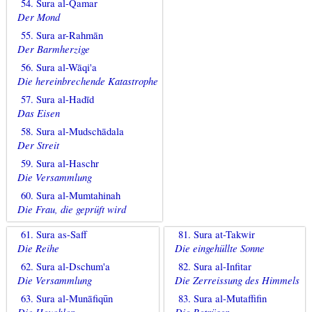
54. Sura al-Qamar
Der Mond
55. Sura ar-Rahmān
Der Barmherzige
56. Sura al-Wāqi'a
Die hereinbrechende Katastrophe
57. Sura al-Hadīd
Das Eisen
58. Sura al-Mudschādala
Der Streit
59. Sura al-Haschr
Die Versammlung
60. Sura al-Mumtahinah
Die Frau, die geprüft wird
61. Sura as-Saff
81. Sura at-Takwir
Die Reihe
Die eingehüllte Sonne
62. Sura al-Dschum'a
82. Sura al-Infitar
Die Versammlung
Die Zerreissung des Himmels
63. Sura al-Munāfiqūn
83. Sura al-Mutaffifin