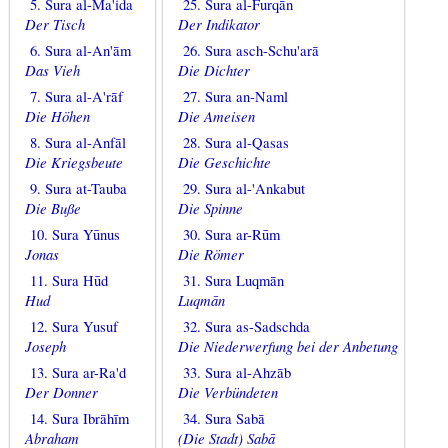
5. Sura al-Ma'ida
25. Sura al-Furqān
Der Tisch
Der Indikator
6. Sura al-An'ām
26. Sura asch-Schu'arā
Das Vieh
Die Dichter
7. Sura al-A'rāf
27. Sura an-Naml
Die Höhen
Die Ameisen
8. Sura al-Anfāl
28. Sura al-Qasas
Die Kriegsbeute
Die Geschichte
9. Sura at-Tauba
29. Sura al-'Ankabut
Die Buße
Die Spinne
10. Sura Yūnus
30. Sura ar-Rūm
Jonas
Die Römer
11. Sura Hūd
31. Sura Luqmān
Hud
Luqmān
12. Sura Yusuf
32. Sura as-Sadschda
Joseph
Die Niederwerfung bei der Anbetung
13. Sura ar-Ra'd
33. Sura al-Ahzāb
Der Donner
Die Verbündeten
14. Sura Ibrāhīm
34. Sura Sabā
Abraham
(Die Stadt) Sabā