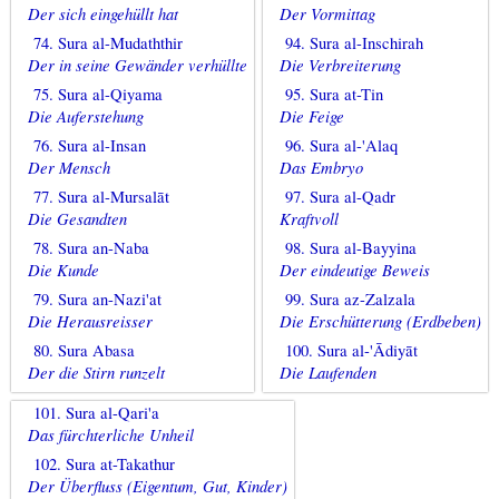
Der sich eingehüllt hat
Der Vormittag
74. Sura al-Mudaththir
94. Sura al-Inschirah
Der in seine Gewänder verhüllte
Die Verbreiterung
75. Sura al-Qiyama
95. Sura at-Tin
Die Auferstehung
Die Feige
76. Sura al-Insan
96. Sura al-'Alaq
Der Mensch
Das Embryo
77. Sura al-Mursalāt
97. Sura al-Qadr
Die Gesandten
Kraftvoll
78. Sura an-Naba
98. Sura al-Bayyina
Die Kunde
Der eindeutige Beweis
79. Sura an-Nazi'at
99. Sura az-Zalzala
Die Herausreisser
Die Erschütterung (Erdbeben)
80. Sura Abasa
100. Sura al-'Ādiyāt
Der die Stirn runzelt
Die Laufenden
101. Sura al-Qari'a
Das fürchterliche Unheil
102. Sura at-Takathur
Der Überfluss (Eigentum, Gut, Kinder)