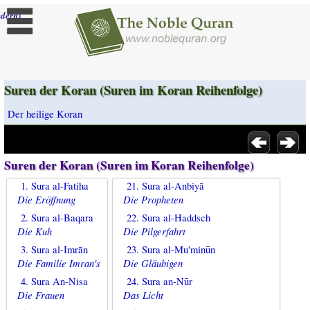
]
dern
Suren der Koran (Suren im Koran Reihenfolge)
Der heilige Koran
Suren der Koran (Suren im Koran Reihenfolge)
1. Sura al-Fatiha
21. Sura al-Anbiyā
Die Eröffnung
Die Propheten
2. Sura al-Baqara
22. Sura al-Haddsch
Die Kuh
Die Pilgerfahrt
3. Sura al-Imrān
23. Sura al-Mu'minūn
Die Familie Imran's
Die Gläubigen
4. Sura An-Nisa
24. Sura an-Nūr
Die Frauen
Das Licht