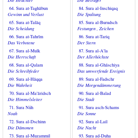
Die Heuchler
Die Betrüger
64. Sura at-Taghābun
84. Sura al-Inschiqaq
Gewinn und Verlust
Die Spaltung
65. Sura at-Talāq
85. Sura al-Burudsch
Die Scheidung
Festungen , Zeichen
66. Sura at-Tahrīm
86. Sura at-Tariq
Das Verbotene
Der Stern
67. Sura al-Mulk
87. Sura al-A'la
Die Herrschaft
Der Allerhöchste
68. Sura al-Qalam
88. Sura al-Ghāschiya
Die Schreibfeder
Das umwerfende Ereignis
69. Sura al-Hāqqa
89. Sura al-Fadschr
Die Wahrheit
Die Morgendämmerung
70. Sura al-Ma'āridsch
90. Sura al-Balad
Die Himmelsleiter
Die Stadt
71. Sura Nūh
91. Sura asch-Schams
Noah
Die Sonne
72. Sura al-Dschinn
92. Sura al-Lail
Die Dämonen
Die Nacht
73. Sura al-Muzammil
93. Sura ad-Duha