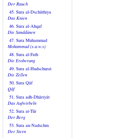
Der Rauch
45. Sura al-Dschāthiya
Das Knien
46. Sura al-Ahqaf
Die Sanddünen
47. Sura Muhammad
Mohammad (s.a.w.s)
48. Sura al-Fath
Die Eroberung
49. Sura al-Hudschurat
Die Zellen
50. Sura Qāf
Qāf
51. Sura adh-Dhāriyāt
Das Aufwirbeln
52. Sura at-Tūr
Der Berg
53. Sura an-Nadschm
Der Stern