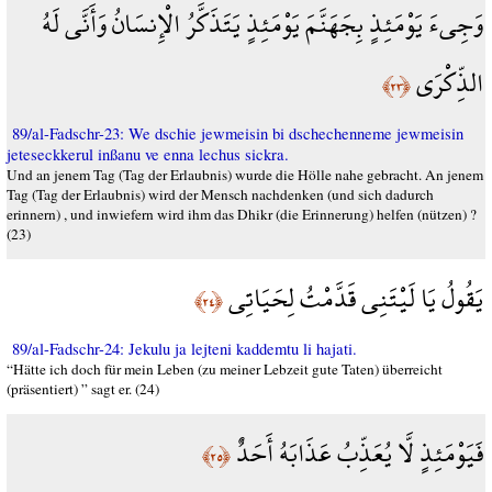
وَجِيءَ يَوْمَئِذٍ بِجَهَنَّمَ يَوْمَئِذٍ يَتَذَكَّرُ الْإِنسَانُ وَأَنَّى لَهُ
الذِّكْرَى
﴿٢٣﴾
89/al-Fadschr-23: We dschie jewmeisin bi dschechenneme jewmeisin
jeteseckkerul inßanu ve enna lechus sickra.
Und an jenem Tag (Tag der Erlaubnis) wurde die Hölle nahe gebracht. An jenem
Tag (Tag der Erlaubnis) wird der Mensch nachdenken (und sich dadurch
erinnern) , und inwiefern wird ihm das Dhikr (die Erinnerung) helfen (nützen) ?
(23)
يَقُولُ يَا لَيْتَنِي قَدَّمْتُ لِحَيَاتِي
﴿٢٤﴾
89/al-Fadschr-24: Jekulu ja lejteni kaddemtu li hajati.
“Hätte ich doch für mein Leben (zu meiner Lebzeit gute Taten) überreicht
(präsentiert) ” sagt er. (24)
فَيَوْمَئِذٍ لَّا يُعَذِّبُ عَذَابَهُ أَحَدٌ
﴿٢٥﴾