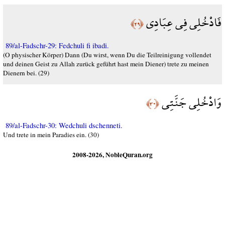
فَادْخُلِي فِي عِبَادِي
﴿٢٩﴾
89/al-Fadschr-29: Fedchuli fi ibadi.
(O physischer Körper) Dann (Du wirst, wenn Du die Teilreinigung vollendet
und deinen Geist zu Allah zurück geführt hast mein Diener) trete zu meinen
Dienern bei. (29)
وَادْخُلِي جَنَّتِي
﴿٣٠﴾
89/al-Fadschr-30: Wedchuli dschenneti.
Und trete in mein Paradies ein. (30)
2008-2026, NobleQuran.org