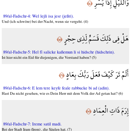
وَاللَّيْلِ إِذَا يَسْرِ
﴿٤﴾
89/al-Fadschr-4: Wel lejli isa jesr (jeßri).
Und (ich schwöre) bei der Nacht, wenn sie vergeht. (4)
هَلْ فِي ذَلِكَ قَسَمٌ لِّذِي حِجْرٍ
﴿٥﴾
89/al-Fadschr-5: Hel fî salicke kaßemun li si hidschr (hidschrin).
Ist hier nicht ein Eid für diejenigen, die Verstand haben? (5)
أَلَمْ تَرَ كَيْفَ فَعَلَ رَبُّكَ بِعَادٍ
﴿٦﴾
89/al-Fadschr-6: E lem tere keyfe feale rabbucke bi ad (adin).
Hast Du nicht gesehen, wie es Dein Herr mit dem Volk der Ad getan hat? (6)
إِرَمَ ذَاتِ الْعِمَادِ
﴿٧﴾
89/al-Fadschr-7: Ireme satil madi.
Bei der Stadt Iram (Irem) , die Säulen hat. (7)