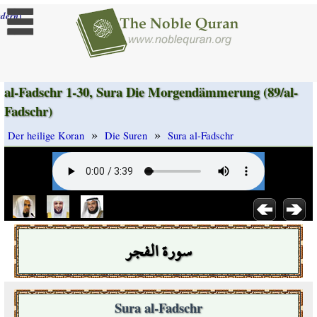
]
dern
al-Fadschr 1-30, Sura Die Morgendämmerung (89/al-
Fadschr)
»
»
Der heilige Koran
Die Suren
Sura al-Fadschr
سورة الفجر
Sura al-Fadschr