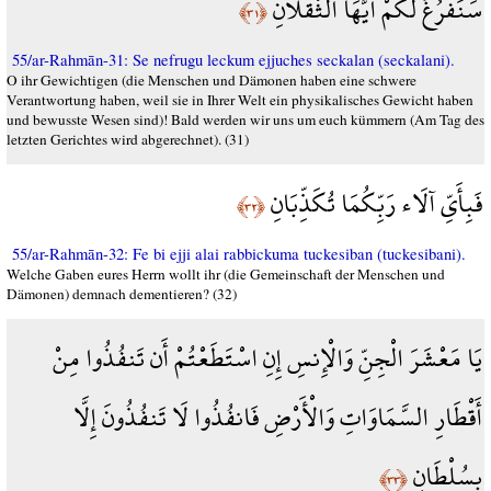
سَنَفْرُغُ لَكُمْ أَيُّهَا الثَّقَلَانِ
﴿٣١﴾
55/ar-Rahmān-31: Se nefrugu leckum ejjuches seckalan (seckalani).
O ihr Gewichtigen (die Menschen und Dämonen haben eine schwere
Verantwortung haben, weil sie in Ihrer Welt ein physikalisches Gewicht haben
und bewusste Wesen sind)! Bald werden wir uns um euch kümmern (Am Tag des
letzten Gerichtes wird abgerechnet). (31)
فَبِأَيِّ آلَاء رَبِّكُمَا تُكَذِّبَانِ
﴿٣٢﴾
55/ar-Rahmān-32: Fe bi ejji alai rabbickuma tuckesiban (tuckesibani).
Welche Gaben eures Herrn wollt ihr (die Gemeinschaft der Menschen und
Dämonen) demnach dementieren? (32)
يَا مَعْشَرَ الْجِنِّ وَالْإِنسِ إِنِ اسْتَطَعْتُمْ أَن تَنفُذُوا مِنْ
أَقْطَارِ السَّمَاوَاتِ وَالْأَرْضِ فَانفُذُوا لَا تَنفُذُونَ إِلَّا
بِسُلْطَانٍ
﴿٣٣﴾