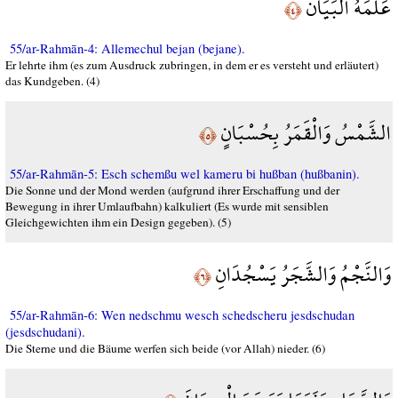
عَلَّمَهُ الْبَيَانَ
﴿٤﴾
55/ar-Rahmān-4: Allemechul bejan (bejane).
Er lehrte ihm (es zum Ausdruck zubringen, in dem er es versteht und erläutert)
das Kundgeben. (4)
الشَّمْسُ وَالْقَمَرُ بِحُسْبَانٍ
﴿٥﴾
55/ar-Rahmān-5: Esch schemßu wel kameru bi hußban (hußbanin).
Die Sonne und der Mond werden (aufgrund ihrer Erschaffung und der
Bewegung in ihrer Umlaufbahn) kalkuliert (Es wurde mit sensiblen
Gleichgewichten ihm ein Design gegeben). (5)
وَالنَّجْمُ وَالشَّجَرُ يَسْجُدَانِ
﴿٦﴾
55/ar-Rahmān-6: Wen nedschmu wesch schedscheru jesdschudan
(jesdschudani).
Die Sterne und die Bäume werfen sich beide (vor Allah) nieder. (6)