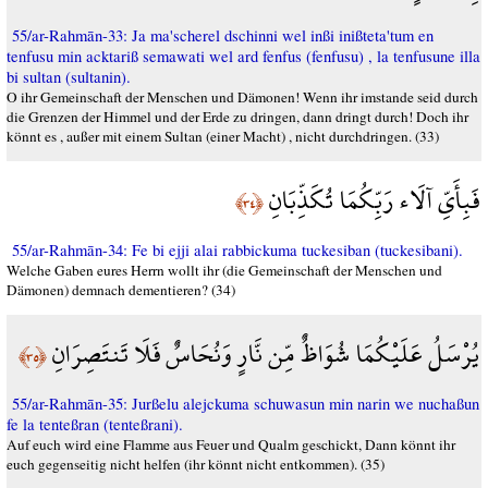
55/ar-Rahmān-33: Ja ma'scherel dschinni wel inßi inißteta'tum en
tenfusu min acktariß semawati wel ard fenfus (fenfusu) , la tenfusune illa
bi sultan (sultanin).
O ihr Gemeinschaft der Menschen und Dämonen! Wenn ihr imstande seid durch
die Grenzen der Himmel und der Erde zu dringen, dann dringt durch! Doch ihr
könnt es , außer mit einem Sultan (einer Macht) , nicht durchdringen. (33)
فَبِأَيِّ آلَاء رَبِّكُمَا تُكَذِّبَانِ
﴿٣٤﴾
55/ar-Rahmān-34: Fe bi ejji alai rabbickuma tuckesiban (tuckesibani).
Welche Gaben eures Herrn wollt ihr (die Gemeinschaft der Menschen und
Dämonen) demnach dementieren? (34)
يُرْسَلُ عَلَيْكُمَا شُوَاظٌ مِّن نَّارٍ وَنُحَاسٌ فَلَا تَنتَصِرَانِ
﴿٣٥﴾
55/ar-Rahmān-35: Jurßelu alejckuma schuwasun min narin we nuchaßun
fe la tenteßran (tenteßrani).
Auf euch wird eine Flamme aus Feuer und Qualm geschickt, Dann könnt ihr
euch gegenseitig nicht helfen (ihr könnt nicht entkommen). (35)