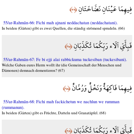
فِيهِمَا عَيْنَانِ نَضَّاخَتَانِ
﴿٦٦﴾
55/ar-Rahmān-66: Fichi mah ajnani neddachatan (neddachatani).
In beiden (Gärten) gibt es zwei Quellen, die ständig strömend sprudeln. (66)
فَبِأَيِّ آلَاء رَبِّكُمَا تُكَذِّبَانِ
﴿٦٧﴾
55/ar-Rahmān-67: Fe bi ejji alai rabbickuma tuckesiban (tuckesibani).
Welche Gaben eures Herrn wollt ihr (die Gemeinschaft der Menschen und
Dämonen) demnach dementieren? (67)
فِيهِمَا فَاكِهَةٌ وَنَخْلٌ وَرُمَّانٌ
﴿٦٨﴾
55/ar-Rahmān-68: Fichi mah fackichetun we nachlun we rumman
(rummanun).
In beiden (Gärten) gibt es Früchte, Datteln und Granatäpfel. (68)
فَبِأَيِّ آلَاء رَبِّكُمَا تُكَذِّبَانِ
﴿٦٩﴾