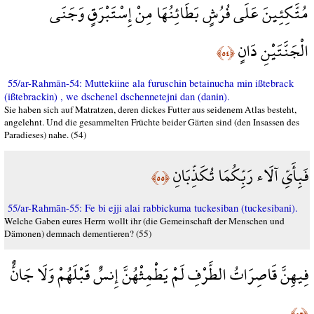
مُتَّكِئِينَ عَلَى فُرُشٍ بَطَائِنُهَا مِنْ إِسْتَبْرَقٍ وَجَنَى
الْجَنَّتَيْنِ دَانٍ
﴿٥٤﴾
55/ar-Rahmān-54: Muttekiine ala furuschin betainucha min ißtebrack
(ißtebrackin) , we dschenel dschennetejni dan (danin).
Sie haben sich auf Matratzen, deren dickes Futter aus seidenem Atlas besteht,
angelehnt. Und die gesammelten Früchte beider Gärten sind (den Insassen des
Paradieses) nahe. (54)
فَبِأَيِّ آلَاء رَبِّكُمَا تُكَذِّبَانِ
﴿٥٥﴾
55/ar-Rahmān-55: Fe bi ejji alai rabbickuma tuckesiban (tuckesibani).
Welche Gaben eures Herrn wollt ihr (die Gemeinschaft der Menschen und
Dämonen) demnach dementieren? (55)
فِيهِنَّ قَاصِرَاتُ الطَّرْفِ لَمْ يَطْمِثْهُنَّ إِنسٌ قَبْلَهُمْ وَلَا جَانٌّ