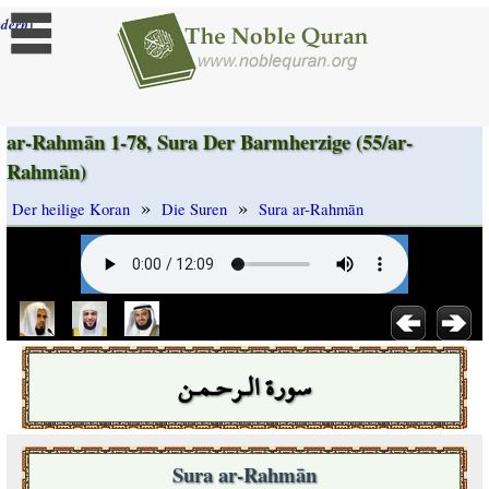
]
dern
ar-Rahmān 1-78, Sura Der Barmherzige (55/ar-
Rahmān)
»
»
Der heilige Koran
Die Suren
Sura ar-Rahmān
سورة الـرحـمـن
Sura ar-Rahmān