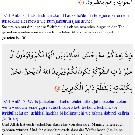
الْمَوْتِ وَهُمْ يَنظُرُونَ
﴿٦﴾
8/al-Anfāl-6: Judschadilunecke fil hackk ba'de ma tebejjene ke ennema
jußackune ilel mewti we hum jansurun (jansurune).
Sie streiten mit dir über die Wahrheit, als ob sie sehenden Auges in den Tod
getrieben werden würden, (auch) nachdem (die Situation) ans Tageslicht
getreten ist. (6)
وَإِذْ يَعِدُكُمُ اللّهُ إِحْدَى الطَّائِفَتِيْنِ أَنَّهَا لَكُمْ وَتَوَدُّونَ أَنَّ
غَيْرَ ذَاتِ الشَّوْكَةِ تَكُونُ لَكُمْ وَيُرِيدُ اللّهُ أَن يُحِقَّ الحَقَّ
بِكَلِمَاتِهِ وَيَقْطَعَ دَابِرَ الْكَافِرِينَ
﴿٧﴾
8/al-Anfāl-7: We is jaduckumullachu ichdet taifetejni ennecha leckum,
we teweddune enne gajre satisch schewketi teckunu leckum, we
juridullachu en juchkkal hackka bi kelimatichi we jaktaa dabirel kafirin
(kafirine).
Und Allah hat euch verheißen, dass eine von den zwei Mannschaften euch
gehören würden. Und ihr wünschtet euch, dass die Waffenlosen (die keine