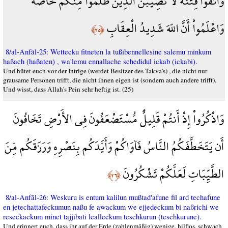
وَاتَّقُواْ فِتْنَةً لاَّ تُصِيبَنَّ الَّذِينَ ظَلَمُواْ مِنكُمْ خَآصَّةً
وَاعْلَمُواْ أَنَّ اللّهَ شَدِيدُ الْعِقَابِ
﴿٢٥﴾
8/al-Anfāl-25: Wettecku fitneten la tußibennellesine salemu minkum
haßach (haßaten) , wa'lemu ennallache schedidul ickab (ickabi).
Und hütet euch vor der Intrige (werdet Besitzer des Takva's) , die nicht nur
grausame Personen trifft, die nicht ihnen eigen ist (sondern auch andere trifft).
Und wisst, dass Allah's Pein sehr heftig ist. (25)
وَاذْكُرُواْ إِذْ أَنتُمْ قَلِيلٌ مُّسْتَضْعَفُونَ فِي الأَرْضِ تَخَافُونَ
أَن يَتَخَطَّفَكُمُ النَّاسُ فَآوَاكُمْ وَأَيَّدَكُم بِنَصْرِهِ وَرَزَقَكُم مِّنَ
الطَّيِّبَاتِ لَعَلَّكُمْ تَشْكُرُونَ
﴿٢٦﴾
8/al-Anfāl-26: Weskuru is entum kalilun mußtad'afune fil ard techafune
en jetechattafeckumun naßu fe awackum we ejjedeckum bi naßrichi we
reseckackum minet tajjibati lealleckum teschkurun (teschkurune).
Und erinnert euch, dass ihr auf der Erde (zahlenmäßig) wenige, hilflos, schwach