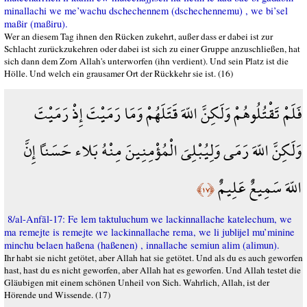
minallachi we me’wachu dschechennem (dschechennemu) , we bi’sel
maßir (maßiru).
Wer an diesem Tag ihnen den Rücken zukehrt, außer dass er dabei ist zur
Schlacht zurückzukehren oder dabei ist sich zu einer Gruppe anzuschließen, hat
sich dann dem Zorn Allah's unterworfen (ihn verdient). Und sein Platz ist die
Hölle. Und welch ein grausamer Ort der Rückkehr sie ist. (16)
فَلَمْ تَقْتُلُوهُمْ وَلَكِنَّ اللّهَ قَتَلَهُمْ وَمَا رَمَيْتَ إِذْ رَمَيْتَ
وَلَكِنَّ اللّهَ رَمَى وَلِيُبْلِيَ الْمُؤْمِنِينَ مِنْهُ بَلاء حَسَناً إِنَّ
اللّهَ سَمِيعٌ عَلِيمٌ
﴿١٧﴾
8/al-Anfāl-17: Fe lem taktuluchum we lackinnallache katelechum, we
ma remejte is remejte we lackinnallache rema, we li jublijel mu’minine
minchu belaen haßena (haßenen) , innallache semiun alim (alimun).
Ihr habt sie nicht getötet, aber Allah hat sie getötet. Und als du es auch geworfen
hast, hast du es nicht geworfen, aber Allah hat es geworfen. Und Allah testet die
Gläubigen mit einem schönen Unheil von Sich. Wahrlich, Allah, ist der
Hörende und Wissende. (17)