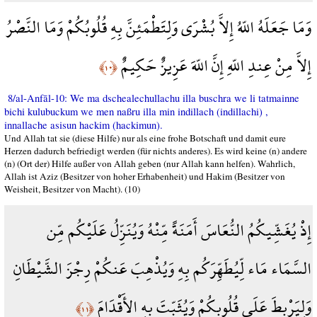
وَمَا جَعَلَهُ اللّهُ إِلاَّ بُشْرَى وَلِتَطْمَئِنَّ بِهِ قُلُوبُكُمْ وَمَا النَّصْرُ
إِلاَّ مِنْ عِندِ اللّهِ إِنَّ اللّهَ عَزِيزٌ حَكِيمٌ
﴿١٠﴾
8/al-Anfāl-10: We ma dschealechullachu illa buschra we li tatmainne
bichi kulubuckum we men naßru illa min indillach (indillachi) ,
innallache asisun hackim (hackimun).
Und Allah tat sie (diese Hilfe) nur als eine frohe Botschaft und damit eure
Herzen dadurch befriedigt werden (für nichts anderes). Es wird keine (n) andere
(n) (Ort der) Hilfe außer von Allah geben (nur Allah kann helfen). Wahrlich,
Allah ist Aziz (Besitzer von hoher Erhabenheit) und Hakim (Besitzer von
Weisheit, Besitzer von Macht). (10)
إِذْ يُغَشِّيكُمُ النُّعَاسَ أَمَنَةً مِّنْهُ وَيُنَزِّلُ عَلَيْكُم مِّن
السَّمَاء مَاء لِّيُطَهِّرَكُم بِهِ وَيُذْهِبَ عَنكُمْ رِجْزَ الشَّيْطَانِ
وَلِيَرْبِطَ عَلَى قُلُوبِكُمْ وَيُثَبِّتَ بِهِ الأَقْدَامَ
﴿١١﴾