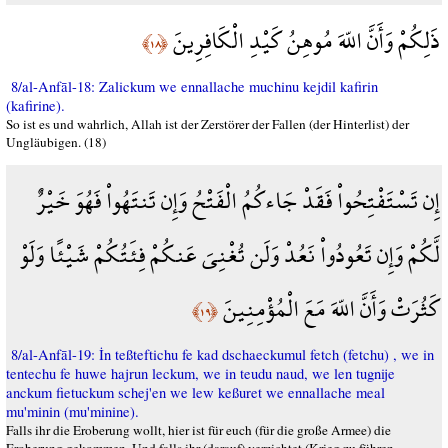
ذَلِكُمْ وَأَنَّ اللّهَ مُوهِنُ كَيْدِ الْكَافِرِينَ
﴿١٨﴾
8/al-Anfāl-18: Zalickum we ennallache muchinu kejdil kafirin
(kafirine).
So ist es und wahrlich, Allah ist der Zerstörer der Fallen (der Hinterlist) der
Ungläubigen. (18)
إِن تَسْتَفْتِحُواْ فَقَدْ جَاءكُمُ الْفَتْحُ وَإِن تَنتَهُواْ فَهُوَ خَيْرٌ
لَّكُمْ وَإِن تَعُودُواْ نَعُدْ وَلَن تُغْنِيَ عَنكُمْ فِئَتُكُمْ شَيْئًا وَلَوْ
كَثُرَتْ وَأَنَّ اللّهَ مَعَ الْمُؤْمِنِينَ
﴿١٩﴾
8/al-Anfāl-19: İn teßteftichu fe kad dschaeckumul fetch (fetchu) , we in
tentechu fe huwe hajrun leckum, we in teudu naud, we len tugnije
anckum fietuckum schej'en we lew keßuret we ennallache meal
mu'minin (mu'minine).
Falls ihr die Eroberung wollt, hier ist für euch (für die große Armee) die