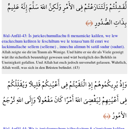
لَّفَشِلْتُمْ وَلَتَنَازَعْتُمْ فِي الأَمْرِ وَلَكِنَّ اللّهَ سَلَّمَ إِنَّهُ عَلِيمٌ
بِذَاتِ الصُّدُورِ
﴿٤٣﴾
8/al-Anfāl-43: İs jurickechumullachu fi menamicke kalilen, we lew
erackechum keßiren le feschiltum we le tenasa'tum fil emri we
lackinnallache sellem (selleme) , innechu alimun bi satiß sudur (suduri).
Allah zeigte sie dir im Traum als Wenige. Und hätte er sie dir als Viele gezeigt
wärt ihr sicherlich beunruhigt gewesen und wärt bezüglich des Befehls in
Uneinigkeit gefallen. Und Allah hat euch jedoch unversehrt gelassen. Wahrlich,
Allah weiß, was sich in den Brüsten befindet. (43)
وَإِذْ يُرِيكُمُوهُمْ إِذِ الْتَقَيْتُمْ فِي أَعْيُنِكُمْ قَلِيلاً وَيُقَلِّلُكُمْ
فِي أَعْيُنِهِمْ لِيَقْضِيَ اللّهُ أَمْرًا كَانَ مَفْعُولاً وَإِلَى اللّهِ تُرْجَعُ
الأمُورُ
﴿٤٤﴾
8/al-Anfāl-44: We is jurickumuchum isilteckajtum fi a'junickum kalilen