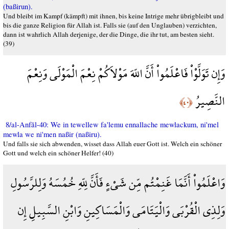
(baßirun).
Und bleibt im Kampf (kämpft) mit ihnen, bis keine Intrige mehr übrigbleibt und
bis die ganze Religion für Allah ist. Falls sie (auf den Unglauben) verzichten,
dann ist wahrlich Allah derjenige, der die Dinge, die ihr tut, am besten sieht.
(39)
وَإِن تَوَلَّوْاْ فَاعْلَمُواْ أَنَّ اللّهَ مَوْلاَكُمْ نِعْمَ الْمَوْلَى وَنِعْمَ
النَّصِيرُ
﴿٤٠﴾
8/al-Anfāl-40: We in tewellew fa'lemu ennallache mewlackum, ni'mel
mewla we ni'men naßir (naßiru).
Und falls sie sich abwenden, wisset dass Allah euer Gott ist. Welch ein schöner
Gott und welch ein schöner Helfer! (40)
وَاعْلَمُواْ أَنَّمَا غَنِمْتُم مِّن شَيْءٍ فَأَنَّ لِلّهِ خُمُسَهُ وَلِلرَّسُولِ
وَلِذِي الْقُرْبَى وَالْيَتَامَى وَالْمَسَاكِينِ وَابْنِ السَّبِيلِ إِن