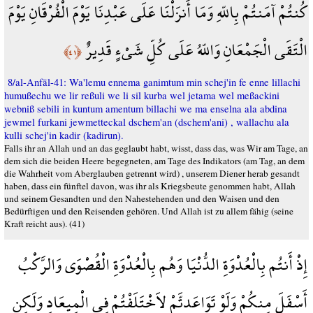
كُنتُمْ آمَنتُمْ بِاللّهِ وَمَا أَنزَلْنَا عَلَى عَبْدِنَا يَوْمَ الْفُرْقَانِ يَوْمَ
الْتَقَى الْجَمْعَانِ وَاللّهُ عَلَى كُلِّ شَيْءٍ قَدِيرٌ
﴿٤١﴾
8/al-Anfāl-41: Wa'lemu ennema ganimtum min schej'in fe enne lillachi
humußechu we lir reßuli we li sil kurba wel jetama wel meßackini
webniß sebili in kuntum amentum billachi we ma enselna ala abdina
jewmel furkani jewmetteckal dschem'an (dschem'ani) , wallachu ala
kulli schej'in kadir (kadirun).
Falls ihr an Allah und an das geglaubt habt, wisst, dass das, was Wir am Tage, an
dem sich die beiden Heere begegneten, am Tage des Indikators (am Tag, an dem
die Wahrheit vom Aberglauben getrennt wird) , unserem Diener herab gesandt
haben, dass ein fünftel davon, was ihr als Kriegsbeute genommen habt, Allah
und seinem Gesandten und den Nahestehenden und den Waisen und den
Bedürftigen und den Reisenden gehören. Und Allah ist zu allem fähig (seine
Kraft reicht aus). (41)
إِذْ أَنتُم بِالْعُدْوَةِ الدُّنْيَا وَهُم بِالْعُدْوَةِ الْقُصْوَى وَالرَّكْبُ
أَسْفَلَ مِنكُمْ وَلَوْ تَوَاعَدتَّمْ لاَخْتَلَفْتُمْ فِي الْمِيعَادِ وَلَكِن