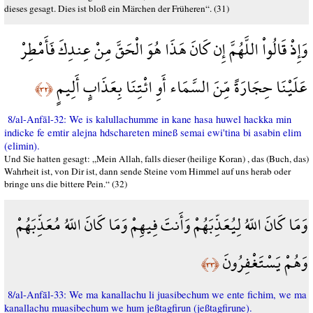
dieses gesagt. Dies ist bloß ein Märchen der Früheren“. (31)
وَإِذْ قَالُواْ اللَّهُمَّ إِن كَانَ هَذَا هُوَ الْحَقَّ مِنْ عِندِكَ فَأَمْطِرْ
عَلَيْنَا حِجَارَةً مِّنَ السَّمَاء أَوِ ائْتِنَا بِعَذَابٍ أَلِيمٍ
﴿٣٢﴾
8/al-Anfāl-32: We is kalullachumme in kane hasa huwel hackka min
indicke fe emtir alejna hdschareten mineß semai ewi'tina bi asabin elim
(elimin).
Und Sie hatten gesagt: „Mein Allah, falls dieser (heilige Koran) , das (Buch, das)
Wahrheit ist, von Dir ist, dann sende Steine vom Himmel auf uns herab oder
bringe uns die bittere Pein.“ (32)
وَمَا كَانَ اللّهُ لِيُعَذِّبَهُمْ وَأَنتَ فِيهِمْ وَمَا كَانَ اللّهُ مُعَذِّبَهُمْ
وَهُمْ يَسْتَغْفِرُونَ
﴿٣٣﴾
8/al-Anfāl-33: We ma kanallachu li juasibechum we ente fichim, we ma
kanallachu muasibechum we hum jeßtagfirun (jeßtagfirune).