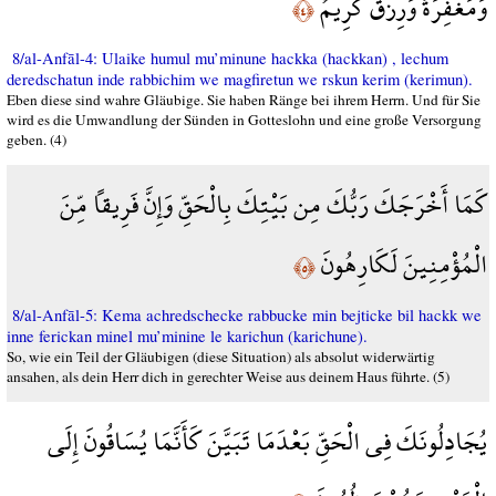
وَمَغْفِرَةٌ وَرِزْقٌ كَرِيمٌ
﴿٤﴾
8/al-Anfāl-4: Ulaike humul mu’minune hackka (hackkan) , lechum
deredschatun inde rabbichim we magfiretun we rskun kerim (kerimun).
Eben diese sind wahre Gläubige. Sie haben Ränge bei ihrem Herrn. Und für Sie
wird es die Umwandlung der Sünden in Gotteslohn und eine große Versorgung
geben. (4)
كَمَا أَخْرَجَكَ رَبُّكَ مِن بَيْتِكَ بِالْحَقِّ وَإِنَّ فَرِيقاً مِّنَ
الْمُؤْمِنِينَ لَكَارِهُونَ
﴿٥﴾
8/al-Anfāl-5: Kema achredschecke rabbucke min bejticke bil hackk we
inne ferickan minel mu’minine le karichun (karichune).
So, wie ein Teil der Gläubigen (diese Situation) als absolut widerwärtig
ansahen, als dein Herr dich in gerechter Weise aus deinem Haus führte. (5)
يُجَادِلُونَكَ فِي الْحَقِّ بَعْدَمَا تَبَيَّنَ كَأَنَّمَا يُسَاقُونَ إِلَى