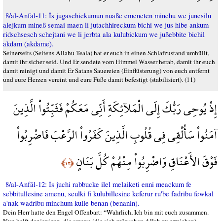
8/al-Anfāl-11: İs jugaschickumun nuaße emeneten minchu we junesilu
alejkum mineß semai maen li jutachhireckum bichi we jus hibe ankum
ridschsesch schejtani we li jerbta ala kulubickum we jußebbite bichil
akdam (akdame).
Seinerseits (Seitens Allahu Teala) hat er euch in einen Schlafzustand umhüllt,
damit ihr sicher seid. Und Er sendete vom Himmel Wasser herab, damit ihr euch
damit reinigt und damit Er Satans Sauereien (Einflüsterung) von euch entfernt
und eure Herzen vereint und eure Füße damit befestigt (stabilisiert). (11)
إِذْ يُوحِي رَبُّكَ إِلَى الْمَلآئِكَةِ أَنِّي مَعَكُمْ فَثَبِّتُواْ الَّذِينَ
آمَنُواْ سَأُلْقِي فِي قُلُوبِ الَّذِينَ كَفَرُواْ الرَّعْبَ فَاضْرِبُواْ
فَوْقَ الأَعْنَاقِ وَاضْرِبُواْ مِنْهُمْ كُلَّ بَنَانٍ
﴿١٢﴾
8/al-Anfāl-12: İs juchi rabbucke ilel melaiketi enni meackum fe
sebbitullesine amenu, seulki fi kulubillesine keferur ru'be fadribu fewkal
a'nak wadribu minchum kulle benan (benanin).
Dein Herr hatte den Engel Offenbart: “Wahrlich, Ich bin mit euch zusammen.