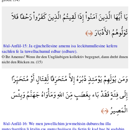
يَا أَيُّهَا الَّذِينَ آمَنُواْ إِذَا لَقِيتُمُ الَّذِينَ كَفَرُواْ زَحْفاً فَلاَ
تُوَلُّوهُمُ الأَدْبَارَ
﴿١٥﴾
8/al-Anfāl-15: Ja ejjuchellesine amenu isa leckitumullesine keferu
sachfen fe la tuwelluchumul edbar (edbare).
O Ihr Amenus! Wenn ihr den Ungläubigen kollektiv begegnet, dann dreht ihnen
nicht den Rücken zu. (15)
وَمَن يُوَلِّهِمْ يَوْمَئِذٍ دُبُرَهُ إِلاَّ مُتَحَرِّفاً لِّقِتَالٍ أَوْ مُتَحَيِّزاً
إِلَى فِئَةٍ فَقَدْ بَاء بِغَضَبٍ مِّنَ اللّهِ وَمَأْوَاهُ جَهَنَّمُ وَبِئْسَ
الْمَصِيرُ
﴿١٦﴾
8/al-Anfāl-16: We men juwellichim jewmehisin duburechu illa
mutecharrifen li ktalin ew mutechajjisen ila fietin fe kad bae bi gadabin