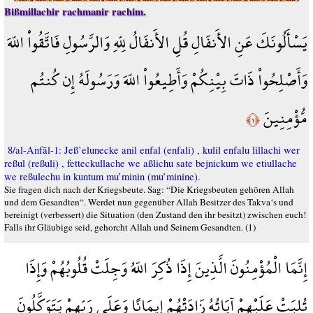
Bißmillachir rachmanir rachim.
يَسْأَلُونَكَ عَنِ الأَنفَالِ قُلِ الأَنفَالُ لِلّهِ وَالرَّسُولِ فَاتَّقُواْ اللّهَ
وَأَصْلِحُواْ ذَاتَ بِيْنِكُمْ وَأَطِيعُواْ اللّهَ وَرَسُولَهُ إِن كُنتُم
مُّؤْمِنِينَ
﴿١﴾
8/al-Anfāl-1: Jeß’elunecke anil enfal (enfali) , kulil enfalu lillachi wer
reßul (reßuli) , fetteckullache we aßlichu sate bejnickum we etiullache
we reßulechu in kuntum mu’minin (mu’minine).
Sie fragen dich nach der Kriegsbeute. Sag: “Die Kriegsbeuten gehören Allah
und dem Gesandten“. Werdet nun gegenüber Allah Besitzer des Takva‘s und
bereinigt (verbessert) die Situation (den Zustand den ihr besitzt) zwischen euch!
Falls ihr Gläubige seid, gehorcht Allah und Seinem Gesandten. (1)
إِنَّمَا الْمُؤْمِنُونَ الَّذِينَ إِذَا ذُكِرَ اللّهُ وَجِلَتْ قُلُوبُهُمْ وَإِذَا
تُلِيَتْ عَلَيْهِمْ آيَاتُهُ زَادَتْهُمْ إِيمَانًا وَعَلَى رَبِّهِمْ يَتَوَكَّلُونَ