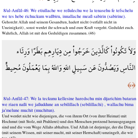
8/al-Anfāl-46: We etiullache we reßulechu we la tenasehu fe tefschelu
we tes hebe richuckum waßbiru, innallache meaß sabirin (sabirine).
Gehorcht Allah und seinem Gesandten, hadert nicht (verfallt nicht in
Uneinigkeit) , sonst werdet ihr schwach und eure Kraft vergeht. Geduldet euch.
Wahrlich, Allah ist mit den Geduldigen zusammen. (46)
وَلاَ تَكُونُواْ كَالَّذِينَ خَرَجُواْ مِن دِيَارِهِم بَطَرًا وَرِئَاء
النَّاسِ وَيَصُدُّونَ عَن سَبِيلِ اللّهِ وَاللّهُ بِمَا يَعْمَلُونَ مُحِيطٌ
﴿٤٧﴾
8/al-Anfāl-47: We la teckunu kellesine haredschu min dijarichim bataran
we riaen naßi we jaßuddune an sebilillach (sebilillachi) , wallachu bima
ja'melune muchit (muchitun).
Und werdet nicht wie diejenigen, die von ihrem Ort (von ihrer Heimat) mit
Hochmut (mit Stolz, mit Prahlerei) und den Menschen protzend herausgegangen
sind und die vom Wege Allahs abhalten. Und Allah ist derjenige, der die Dinge
(mit seinem Wissen, mit seiner macht, mit seiner Herrschaft) umzingelt, die wir