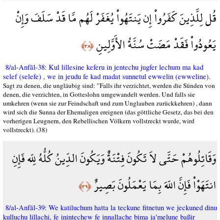
قُل لِلَّذِينَ كَفَرُواْ إِن يَنتَهُواْ يُغَفَرْ لَهُم مَّا قَدْ سَلَفَ وَإِنْ
يَعُودُواْ فَقَدْ مَضَتْ سُنَّةُ الأَوَّلِينِ
﴿٣٨﴾
8/al-Anfāl-38: Kul lillesine keferu in jentechu jugfer lechum ma kad
selef (selefe) , we in jeudu fe kad madat sunnetul ewwelin (ewweline).
Sagt zu denen, die ungläubig sind: ”Falls ihr verzichtet, werden die Sünden von
denen, die verzichten, in Gotteslohn umgewandelt werden. Und falls sie
umkehren (wenn sie zur Feindschaft und zum Unglauben zurückkehren) , dann
wird sich die Sunna der Ehemaligen ereignen (das göttliche Gesetz, das bei den
vorherigen Leugnern, den Rebellischen Völkern vollstreckt wurde, wird
vollstreckt). (38)
وَقَاتِلُوهُمْ حَتَّى لاَ تَكُونَ فِتْنَةٌ وَيَكُونَ الدِّينُ كُلُّهُ لِلّه فَإِنِ
انتَهَوْاْ فَإِنَّ اللّهَ بِمَا يَعْمَلُونَ بَصِيرٌ
﴿٣٩﴾
8/al-Anfāl-39: We katiluchum hatta la teckune fitnetun we jeckuned dinu
kulluchu lillachi, fe inintechew fe innallache bima ja'melune baßir