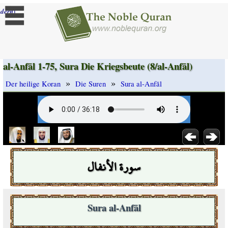
]
dern
al-Anfāl 1-75, Sura Die Kriegsbeute (8/al-Anfāl)
»
»
Der heilige Koran
Die Suren
Sura al-Anfāl
سورة الأنفال
Sura al-Anfāl