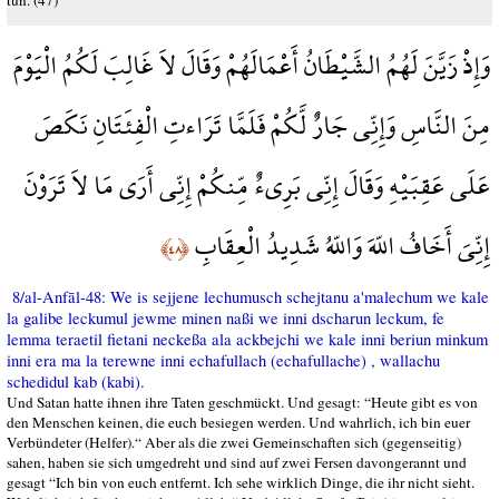
tun. (47)
وَإِذْ زَيَّنَ لَهُمُ الشَّيْطَانُ أَعْمَالَهُمْ وَقَالَ لاَ غَالِبَ لَكُمُ الْيَوْمَ
مِنَ النَّاسِ وَإِنِّي جَارٌ لَّكُمْ فَلَمَّا تَرَاءتِ الْفِئَتَانِ نَكَصَ
عَلَى عَقِبَيْهِ وَقَالَ إِنِّي بَرِيءٌ مِّنكُمْ إِنِّي أَرَى مَا لاَ تَرَوْنَ
إِنِّيَ أَخَافُ اللّهَ وَاللّهُ شَدِيدُ الْعِقَابِ
﴿٤٨﴾
8/al-Anfāl-48: We is sejjene lechumusch schejtanu a'malechum we kale
la galibe leckumul jewme minen naßi we inni dscharun leckum, fe
lemma teraetil fietani neckeßa ala ackbejchi we kale inni beriun minkum
inni era ma la terewne inni echafullach (echafullache) , wallachu
schedidul kab (kabi).
Und Satan hatte ihnen ihre Taten geschmückt. Und gesagt: “Heute gibt es von
den Menschen keinen, die euch besiegen werden. Und wahrlich, ich bin euer
Verbündeter (Helfer).“ Aber als die zwei Gemeinschaften sich (gegenseitig)
sahen, haben sie sich umgedreht und sind auf zwei Fersen davongerannt und
gesagt “Ich bin von euch entfernt. Ich sehe wirklich Dinge, die ihr nicht sieht.