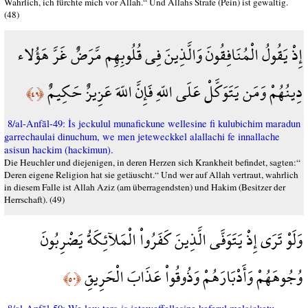
Wahrlich, ich fürchte mich vor Allah.“ Und Allahs Strafe (Pein) ist gewaltig.
(48)
إِذْ يَقُولُ الْمُنَافِقُونَ وَالَّذِينَ فِي قُلُوبِهِم مَّرَضٌ غَرَّ هَؤُلاء
دِينُهُمْ وَمَن يَتَوَكَّلْ عَلَى اللّهِ فَإِنَّ اللّهَ عَزِيزٌ حَكِيمٌ
﴿٤٩﴾
8/al-Anfāl-49: İs jeckulul munafickune wellesine fi kulubichim maradun
garrechaulai dinuchum, we men jeteweckkel alallachi fe innallache
asisun hackim (hackimun).
Die Heuchler und diejenigen, in deren Herzen sich Krankheit befindet, sagten:“
Deren eigene Religion hat sie getäuscht.“ Und wer auf Allah vertraut, wahrlich
in diesem Falle ist Allah Aziz (am überragendsten) und Hakim (Besitzer der
Herrschaft). (49)
وَلَوْ تَرَى إِذْ يَتَوَفَّى الَّذِينَ كَفَرُواْ الْمَلآئِكَةُ يَضْرِبُونَ
وُجُوهَهُمْ وَأَدْبَارَهُمْ وَذُوقُواْ عَذَابَ الْحَرِيقِ
﴿٥٠﴾