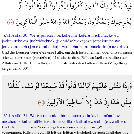
وَإِذْ يَمْكُرُ بِكَ الَّذِينَ كَفَرُواْ لِيُثْبِتُوكَ أَوْ يَقْتُلُوكَ أَوْ
يُخْرِجُوكَ وَيَمْكُرُونَ وَيَمْكُرُ اللّهُ وَاللّهُ خَيْرُ الْمَاكِرِينَ
﴿٣٠﴾
8/al-Anfāl-30: We is jemkuru bickellesine keferu li jußbitucke ew
jacktulucke ew juchridschuck (juchridschucke) we jemckurune we
jemckurullach (jemckurullachu) , wallachu hajrul mackirin (mackirine).
Und die Leugner bereiteten eine Falle, um dich festzunehmen oder umzubringen
oder zu verbannen (vertreiben). Und als sie diese Falle aufstellten, stellte auch
Allah eine Falle. Und Allah, ist der beste unter den Fallenstellern (Vergeltung
zeigenden). (30)
وَإِذَا تُتْلَى عَلَيْهِمْ آيَاتُنَا قَالُواْ قَدْ سَمِعْنَا لَوْ نَشَاء لَقُلْنَا
مِثْلَ هَذَا إِنْ هَذَا إِلاَّ أَسَاطِيرُ الأوَّلِينَ
﴿٣١﴾
8/al-Anfāl-31: We isa tutla alejchim ajatuna kalu kad semi'na lew
neschau le kulna mißle hasa in hasa illa eßatirul ewwelin (ewweline).
Und als ihnen Unsere Verse vorgelesen wurden, sagten sie „Wir haben
vernommen. Falls wir gewollt hätten, hätten wir sicherlich auch ähnliches wie