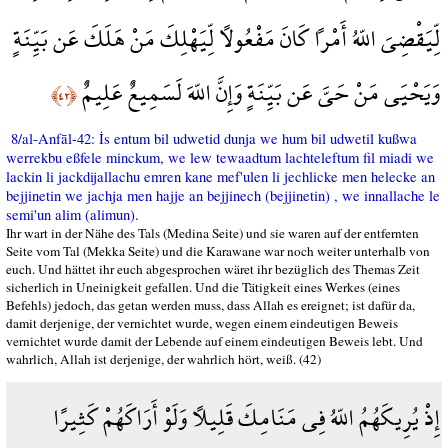
لِّيَقْضِيَ اللّهُ أَمْراً كَانَ مَفْعُولاً لِّيَهْلِكَ مَنْ هَلَكَ عَن بَيِّنَةٍ
وَيَحْيَى مَنْ حَيَّ عَن بَيِّنَةٍ وَإِنَّ اللّهَ لَسَمِيعٌ عَلِيمٌ
﴿٤٢﴾
8/al-Anfāl-42: İs entum bil udwetid dunja we hum bil udwetil kußwa
werrekbu eßfele minckum, we lew tewaadtum lachteleftum fil miadi we
lackin li jackdijallachu emren kane mef'ulen li jechlicke men helecke an
bejjinetin we jachja men hajje an bejjinech (bejjinetin) , we innallache le
semi'un alim (alimun).
Ihr wart in der Nähe des Tals (Medina Seite) und sie waren auf der entfernten
Seite vom Tal (Mekka Seite) und die Karawane war noch weiter unterhalb von
euch. Und hättet ihr euch abgesprochen wäret ihr bezüglich des Themas Zeit
sicherlich in Uneinigkeit gefallen. Und die Tätigkeit eines Werkes (eines
Befehls) jedoch, das getan werden muss, dass Allah es ereignet; ist dafür da,
damit derjenige, der vernichtet wurde, wegen einem eindeutigen Beweis
vernichtet wurde damit der Lebende auf einem eindeutigen Beweis lebt. Und
wahrlich, Allah ist derjenige, der wahrlich hört, weiß. (42)
إِذْ يُرِيكَهُمُ اللّهُ فِي مَنَامِكَ قَلِيلاً وَلَوْ أَرَاكَهُمْ كَثِيرًا