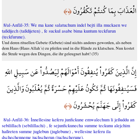
الْعَذَابَ بِمَا كُنتُمْ تَكْفُرُونَ
﴿٣٥﴾
8/al-Anfāl-35: We ma kane salatuchum indel bejti illa muckaen we
taßdijech (taßdijeten) , fe suckul asabe bima kuntum teckfurun
(teckfurune).
Und deren rituellen Gebete (Gebete) sind nichts anderes geworden, als neben
dem Haus (Haus Allah´s) zu pfeifen und in die Hände zu klatschen. Nun kostet
die Strafe wegen den Dingen, die ihr geleugnet habt! (35)
إِنَّ الَّذِينَ كَفَرُواْ يُنفِقُونَ أَمْوَالَهُمْ لِيَصُدُّواْ عَن سَبِيلِ اللّهِ
فَسَيُنفِقُونَهَا ثُمَّ تَكُونُ عَلَيْهِمْ حَسْرَةً ثُمَّ يُغْلَبُونَ وَالَّذِينَ
كَفَرُواْ إِلَى جَهَنَّمَ يُحْشَرُونَ
﴿٣٦﴾
8/al-Anfāl-36: İnnellesine keferu junfickune emwalechum li jeßuddu an
sebilillach (sebilillachi) , fe sejunfickunecha summe teckunu alejchim
haßreten summe juglebun (juglebune) , wellesine keferu ila
dschechenneme juchscherun (juchscherune).