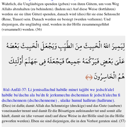
Wahrlich, die Ungläubigen spenden (geben) von ihren Gütern, um vom Weg
Allahs abzuhalten (zu behindern). (Indem sie) Auf diese Weise (fortfahren)
werden sie sie (ihre Güter) spenden, danach wird (dies) für sie eine Sehnsucht
(Reue, Trauer) sein. Danach werden sie besiegt (werden verlieren). Und
diejenigen, die ungläubig sind, werden in der Hölle zusammengeführt
(versammelt) werden. (36)
لِيَمِيزَ اللّهُ الْخَبِيثَ مِنَ الطَّيِّبِ وَيَجْعَلَ الْخَبِيثَ بَعْضَهُ
عَلَىَ بَعْضٍ فَيَرْكُمَهُ جَمِيعاً فَيَجْعَلَهُ فِي جَهَنَّمَ أُوْلَئِكَ
هُمُ الْخَاسِرُونَ
﴿٣٧﴾
8/al-Anfāl-37: Li jemisallachul habiße minet tajjibi we jedsch'alel
habiße ba'dachu ala ba'dn fe jerkumechu dschemian fe jedsch'alechu fi
dschechennem (dschechenneme) , ulaike humul haßirun (haßirune).
(Dies) ist dafür, damit Allah das Schmutzige (dreckige) und das Gute (saubere)
voneinander trennt und damit Er die Bösartigen aufeinander tut und somit alle
häuft, damit sie (die versaut sind) auf diese Weise in der Hölle sind (in die Hölle
geworfen werden). Eben sie sind diejenigen, die in den Verlust geraten sind. (37)