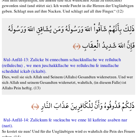
Nun helft denjenigen, die amenu (die sich wünschen Allah zu erreichen)
geworden sind (und stützt sie). Ich werde Furcht in die Herzen der Ungläubigen
geben. Schlagt nun auf ihre Nacken. Und schlagt auf all ihre Finger.“ (12)
ذَلِكَ بِأَنَّهُمْ شَآقُّواْ اللّهَ وَرَسُولَهُ وَمَن يُشَاقِقِ اللّهَ وَرَسُولَهُ
فَإِنَّ اللّهَ شَدِيدُ الْعِقَابِ
﴿١٣﴾
8/al-Anfāl-13: Zalicke bi ennechum schackkullache we reßuluch
(reßulechu) , we men juschakkllache we reßulechu fe innallache
schedidul ickab (ickabi).
Dies, weil sie sich Allah und Seinem (Allahs) Gesandten widersetzen. Und wer
sich Allah und seinem Gesandten widersetzt, wahrlich, (in diesem Falle) ist
Allahs Pein heftig. (13)
ذَلِكُمْ فَذُوقُوهُ وَأَنَّ لِلْكَافِرِينَ عَذَابَ النَّارِ
﴿١٤﴾
8/al-Anfāl-14: Zalickum fe suckuchu we enne lil kafirine asaben nar
(nari).
So kostet sie nun! Und für die Ungläubigen wird es wahrlich die Pein des Feuers
geben. (14)