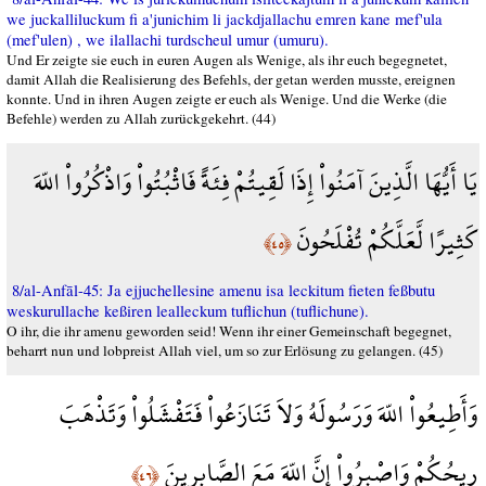
we juckalliluckum fi a'junichim li jackdjallachu emren kane mef'ula
(mef'ulen) , we ilallachi turdscheul umur (umuru).
Und Er zeigte sie euch in euren Augen als Wenige, als ihr euch begegnetet,
damit Allah die Realisierung des Befehls, der getan werden musste, ereignen
konnte. Und in ihren Augen zeigte er euch als Wenige. Und die Werke (die
Befehle) werden zu Allah zurückgekehrt. (44)
يَا أَيُّهَا الَّذِينَ آمَنُواْ إِذَا لَقِيتُمْ فِئَةً فَاثْبُتُواْ وَاذْكُرُواْ اللّهَ
كَثِيرًا لَّعَلَّكُمْ تُفْلَحُونَ
﴿٤٥﴾
8/al-Anfāl-45: Ja ejjuchellesine amenu isa leckitum fieten feßbutu
weskurullache keßiren lealleckum tuflichun (tuflichune).
O ihr, die ihr amenu geworden seid! Wenn ihr einer Gemeinschaft begegnet,
beharrt nun und lobpreist Allah viel, um so zur Erlösung zu gelangen. (45)
وَأَطِيعُواْ اللّهَ وَرَسُولَهُ وَلاَ تَنَازَعُواْ فَتَفْشَلُواْ وَتَذْهَبَ
رِيحُكُمْ وَاصْبِرُواْ إِنَّ اللّهَ مَعَ الصَّابِرِينَ
﴿٤٦﴾