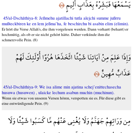
يَسْمَعْهَا فَبَشِّرْهُ بِعَذَابٍ أَلِيمٍ
﴿٨﴾
45/al-Dschāthiya-8: Jeßmehu ajatillachi tutla alejchi summe jußrru
mußteckbiren ke en lem jeßma’ha, fe beschirchu bi asabin elim (elimin).
Er hört die Verse Allah’s, die ihm vorgelesen werden. Dann verharrt (beharrt) er
hochmütig, als ob er sie nicht gehört hätte. Daher verkünde ihm die
schmerzvolle Pein. (8)
وَإِذَا عَلِمَ مِنْ آيَاتِنَا شَيْئًا اتَّخَذَهَا هُزُوًا أُوْلَئِكَ لَهُمْ
عَذَابٌ مُّهِينٌ
﴿٩﴾
45/al-Dschāthiya-9: We isa alime min ajatina schej’enittechasecha
husuwa (husuwen) , ulaicke lechum asabun muchin (muchinun).
Wenn sie etwas von unseren Versen hören, verspotten sie es. Für diese gibt es
eine entwürdigende Pein. (9)
مِن وَرَائِهِمْ جَهَنَّمُ وَلَا يُغْنِي عَنْهُم مَّا كَسَبُوا شَيْئًا وَلَا