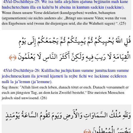
45/al-Dschāthiya-25: We isa tutla alejchim ajatuna bejjinatin mah kane
hudschetechum illa en kalu’tu bi abaina in kuntum sadckin (sadckine).
Wenn ihnen unsere Verse deklariert (kundgegeben) werden, behaupten
(argumentieren) sie nichts anderes als: „Bringt uns unsere Väter, wenn ihr von
den Ergebenen seid (wenn ihr diejenigen seid, die die Wahrheit sagen) “. (25)
قُلِ اللَّهُ يُحْيِيكُمْ ثُمَّ يُمِيتُكُمْ ثُمَّ يَجْمَعُكُمْ إِلَى يَوْمِ
الْقِيَامَةِ لَا رَيبَ فِيهِ وَلَكِنَّ أَكَثَرَ النَّاسِ لَا يَعْلَمُونَ
﴿٢٦﴾
45/al-Dschāthiya-26: Kulillachu juchjickum summe jumituckum summe
jedschmeuckum ila jewmil kjameti la rejbe fichi we lackinne eckßeren
naßi la ja’lemun (ja’lemune).
Sag ihnen: ”Allah lässt euch leben, danach tötet er euch. Danach versammelt er
euch am jüngsten Tag, an dem kein Zweifel besteht.“ Die meisten Menschen
jedoch sind unwissend. (26)
وَلَلَّهِ مُلْكُ السَّمَاوَاتِ وَالْأَرضِ وَيَومَ تَقُومُ السَّاعَةُ يَوْمَئِذٍ
يَخْسَرُ الْمُبْطِلُونَ
﴿٢٧﴾