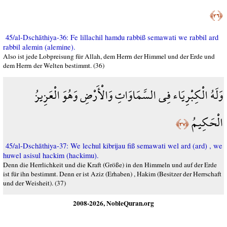
﴿٣٦﴾
45/al-Dschāthiya-36: Fe lillachil hamdu rabbiß semawati we rabbil ard
rabbil alemin (alemine).
Also ist jede Lobpreisung für Allah, dem Herrn der Himmel und der Erde und
dem Herrn der Welten bestimmt. (36)
وَلَهُ الْكِبْرِيَاء فِي السَّمَاوَاتِ وَالْأَرْضِ وَهُوَ الْعَزِيزُ
الْحَكِيمُ
﴿٣٧﴾
45/al-Dschāthiya-37: We lechul kibrijau fiß semawati wel ard (ard) , we
huwel asisul hackim (hackimu).
Denn die Herrlichkeit und die Kraft (Größe) in den Himmeln und auf der Erde
ist für ihn bestimmt. Denn er ist Aziz (Erhaben) , Hakim (Besitzer der Herrschaft
und der Weisheit). (37)
2008-2026, NobleQuran.org