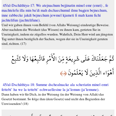
45/al-Dschāthiya-17: We atejnachum bejjinatin minel emr (emri) , fe
machtelefu illa min ba’di mah dschaechumul ilmu bagjen bejnechum,
inne rabbecke jakdi bejnechum jewmel kjameti fi mah kanu fichi
jachtelifun (jachtelifune).
Und wir gaben ihnen vom Befehl (von Allahs Weisung) eindeutige Beweise.
Aber nachdem die Weisheit (das Wissen) zu ihnen kam, gerieten Sie in
Uneinigkeit, indem sie zügellos wurden. Wahrlich, Dein Herr wird am jüngsten
Tag unter ihnen bezüglich der Sachen, wegen der sie in Uneinigkeit geraten
sind, richten. (17)
ثُمَّ جَعَلْنَاكَ عَلَى شَرِيعَةٍ مِّنَ الْأَمْرِ فَاتَّبِعْهَا وَلَا تَتَّبِعْ
أَهْوَاء الَّذِينَ لَا يَعْلَمُونَ
﴿١٨﴾
45/al-Dschāthiya-18: Summe dschealnacke ala scheriatin minel emri
fettebi’ ha we la tettebi’ echwaellesine la ja’lemun (ja’lemune).
Dann haben wir für Dich, in der Weisung (in der Weisung von Allah) das
Gesetzt bestimmt. So folge ihm (dem Gesetz) und nicht den Begierden der
Unwissenden! (18)