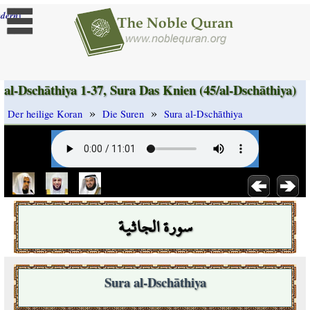
]
dern
al-Dschāthiya 1-37, Sura Das Knien (45/al-Dschāthiya)
»
»
Der heilige Koran
Die Suren
Sura al-Dschāthiya
سورة الجاثية
Sura al-Dschāthiya