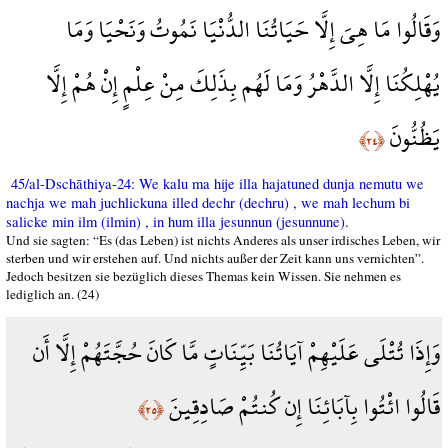
وَقَالُوا مَا هِيَ إِلَّا حَيَاتُنَا الدُّنْيَا نَمُوتُ وَنَحْيَا وَمَا
يُهْلِكُنَا إِلَّا الدَّهْرُ وَمَا لَهُم بِذَلِكَ مِنْ عِلْمٍ إِنْ هُمْ إِلَّا
يَظُنُّونَ
﴿٢٤﴾
45/al-Dschāthiya-24: We kalu ma hije illa hajatuned dunja nemutu we
nachja we mah juchlickuna illed dechr (dechru) , we mah lechum bi
salicke min ilm (ilmin) , in hum illa jesunnun (jesunnune).
Und sie sagten: “Es (das Leben) ist nichts Anderes als unser irdisches Leben, wir
sterben und wir erstehen auf. Und nichts außer der Zeit kann uns vernichten”.
Jedoch besitzen sie bezüglich dieses Themas kein Wissen. Sie nehmen es
lediglich an. (24)
وَإِذَا تُتْلَى عَلَيْهِمْ آيَاتُنَا بَيِّنَاتٍ مَّا كَانَ حُجَّتَهُمْ إِلَّا أَن
قَالُوا ائْتُوا بِآبَائِنَا إِن كُنتُمْ صَادِقِينَ
﴿٢٥﴾