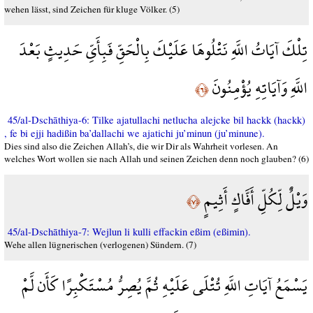
wehen lässt, sind Zeichen für kluge Völker. (5)
تِلْكَ آيَاتُ اللَّهِ نَتْلُوهَا عَلَيْكَ بِالْحَقِّ فَبِأَيِّ حَدِيثٍ بَعْدَ
اللَّهِ وَآيَاتِهِ يُؤْمِنُونَ
﴿٦﴾
45/al-Dschāthiya-6: Tilke ajatullachi netlucha alejcke bil hackk (hackk)
, fe bi ejji hadißin ba’dallachi we ajatichi ju’minun (ju’minune).
Dies sind also die Zeichen Allah’s, die wir Dir als Wahrheit vorlesen. An
welches Wort wollen sie nach Allah und seinen Zeichen denn noch glauben? (6)
وَيْلٌ لِّكُلِّ أَفَّاكٍ أَثِيمٍ
﴿٧﴾
45/al-Dschāthiya-7: Wejlun li kulli effackin eßim (eßimin).
Wehe allen lügnerischen (verlogenen) Sündern. (7)
يَسْمَعُ آيَاتِ اللَّهِ تُتْلَى عَلَيْهِ ثُمَّ يُصِرُّ مُسْتَكْبِرًا كَأَن لَّمْ