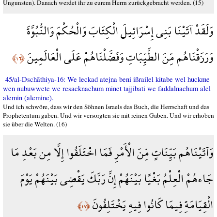
Ungunsten). Danach werdet ihr zu eurem Herrn zurückgebracht werden. (15)
وَلَقَدْ آتَيْنَا بَنِي إِسْرَائِيلَ الْكِتَابَ وَالْحُكْمَ وَالنُّبُوَّةَ
وَرَزَقْنَاهُم مِّنَ الطَّيِّبَاتِ وَفَضَّلْنَاهُمْ عَلَى الْعَالَمِينَ
﴿١٦﴾
45/al-Dschāthiya-16: We leckad atejna beni ißrailel kitabe wel huckme
wen nubuwwete we resacknachum minet tajjibati we faddalnachum alel
alemin (alemine).
Und ich schwöre, dass wir den Söhnen Israels das Buch, die Herrschaft und das
Prophetentum gaben. Und wir versorgten sie mit reinen Gaben. Und wir erhoben
sie über die Welten. (16)
وَآتَيْنَاهُم بَيِّنَاتٍ مِّنَ الْأَمْرِ فَمَا اخْتَلَفُوا إِلَّا مِن بَعْدِ مَا
جَاءهُمْ الْعِلْمُ بَغْيًا بَيْنَهُمْ إِنَّ رَبَّكَ يَقْضِي بَيْنَهُمْ يَوْمَ
الْقِيَامَةِ فِيمَا كَانُوا فِيهِ يَخْتَلِفُونَ
﴿١٧﴾