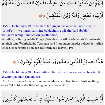
إِنَّهُمْ لَن يُغْنُوا عَنكَ مِنَ اللَّهِ شَيئًا وإِنَّ الظَّالِمِينَ بَعْضُهُمْ
أَوْلِيَاء بَعْضٍ وَاللَّهُ وَلِيُّ الْمُتَّقِينَ
﴿١٩﴾
45/al-Dschāthiya-19: Innechum len jugnu ancke minallachi schej’a
(schej’en) , we innes salimine ba’duchum ewlijahu ba’d (ba’din) ,
wallachu welijjul mutteckin (mutteckine).
Wahrlich, in Bezug auf die Dinge (Befehle) von Allah können sie Dir niemals
nützlich sein. Wahrlich, die Tyrannen sind (nur) untereinander befreundet. Allah
jedoch ist der Freund von den Besitzern des Takvas. (19)
هَذَا بَصَائِرُ لِلنَّاسِ وَهُدًى وَرَحْمَةٌ لِّقَوْمِ يُوقِنُونَ
﴿٢٠﴾
45/al-Dschāthiya-20: Hasa baßairu lin naßi we huden we rachmetun li
kawmin jucknun (jucknune).
Dies (der Koran) ist ein Sehsinn für die Menschen. Und für ein Volk im Range
eines Yakin ist es die Bekehrung und ein Segen. (20)
أًمْ حَسِبَ الَّذِينَ اجْتَرَحُوا السَّيِّئَاتِ أّن نَّجْعَلَهُمْ كَالَّذِينَ