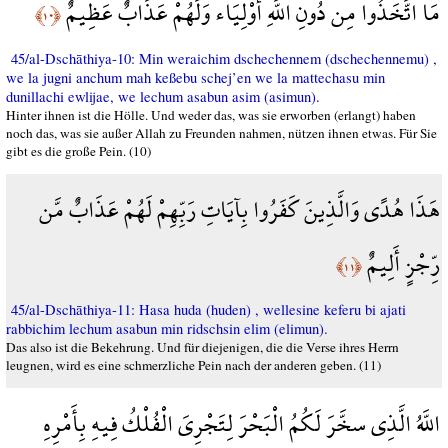
مَا اتَّخَذُوا مِن دُونِ اللَّهِ أَوْلِيَاء وَلَهُمْ عَذَابٌ عَظِيمٌ
﴿١٠﴾
45/al-Dschāthiya-10: Min weraichim dschechennem (dschechennemu) ,
we la jugni anchum mah keßebu schej’en we la mattechasu min
dunillachi ewlijae, we lechum asabun asim (asimun).
Hinter ihnen ist die Hölle. Und weder das, was sie erworben (erlangt) haben
noch das, was sie außer Allah zu Freunden nahmen, nützen ihnen etwas. Für Sie
gibt es die große Pein. (10)
هَذَا هُدًى وَالَّذِينَ كَفَرُوا بِآيَاتِ رَبِّهِمْ لَهُمْ عَذَابٌ مَّن
رِّجْزٍ أَلِيمٌ
﴿١١﴾
45/al-Dschāthiya-11: Hasa huda (huden) , wellesine keferu bi ajati
rabbichim lechum asabun min ridschsin elim (elimun).
Das also ist die Bekehrung. Und für diejenigen, die die Verse ihres Herrn
leugnen, wird es eine schmerzliche Pein nach der anderen geben. (11)
اللَّهُ الَّذِي سخَّرَ لَكُمُ الْبَحْرَ لِتَجْرِيَ الْفُلْكُ فِيهِ بِأَمْرِهِ