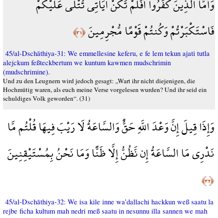
وَأَمَّا الَّذِينَ كَفَرُوا أَفَلَمْ تَكُنْ آيَاتِي تُتْلَى عَلَيْكُمْ
فَاسْتَكْبَرْتُمْ وَكُنتُمْ قَوْمًا مُّجْرِمِينَ
﴿٣١﴾
45/al-Dschāthiya-31: We emmellesine keferu, e fe lem tekun ajati tutla
alejckum feßteckbertum we kuntum kawmen mudschrimin
(mudschrimine).
Und zu den Leugnern wird jedoch gesagt: „Wart ihr nicht diejenigen, die
Hochmütig waren, als euch meine Verse vorgelesen wurden? Und ihr seid ein
schuldiges Volk geworden“. (31)
وَإِذَا قِيلَ إِنَّ وَعْدَ اللَّهِ حَقٌّ وَالسَّاعَةُ لَا رَيْبَ فِيهَا قُلْتُم مَّا
نَدْرِي مَا السَّاعَةُ إِن نَّظُنُّ إِلَّا ظَنًّا وَمَا نَحْنُ بِمُسْتَيْقِنِينَ
﴿٣٢﴾
45/al-Dschāthiya-32: We isa kile inne wa’dallachi hackkun weß saatu la
rejbe ficha kultum mah nedri meß saatu in nesunnu illa sannen we mah