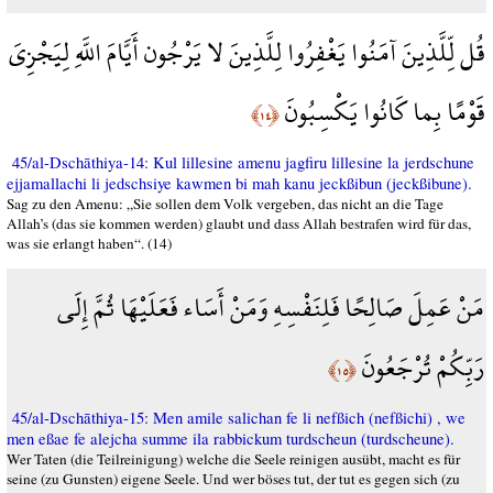
قُل لِّلَّذِينَ آمَنُوا يَغْفِرُوا لِلَّذِينَ لا يَرْجُون أَيَّامَ اللَّهِ لِيَجْزِيَ
قَوْمًا بِما كَانُوا يَكْسِبُونَ
﴿١٤﴾
45/al-Dschāthiya-14: Kul lillesine amenu jagfiru lillesine la jerdschune
ejjamallachi li jedschsiye kawmen bi mah kanu jeckßibun (jeckßibune).
Sag zu den Amenu: „Sie sollen dem Volk vergeben, das nicht an die Tage
Allah’s (das sie kommen werden) glaubt und dass Allah bestrafen wird für das,
was sie erlangt haben“. (14)
مَنْ عَمِلَ صَالِحًا فَلِنَفْسِهِ وَمَنْ أَسَاء فَعَلَيْهَا ثُمَّ إِلَى
رَبِّكُمْ تُرْجَعُونَ
﴿١٥﴾
45/al-Dschāthiya-15: Men amile salichan fe li nefßich (nefßichi) , we
men eßae fe alejcha summe ila rabbickum turdscheun (turdscheune).
Wer Taten (die Teilreinigung) welche die Seele reinigen ausübt, macht es für
seine (zu Gunsten) eigene Seele. Und wer böses tut, der tut es gegen sich (zu