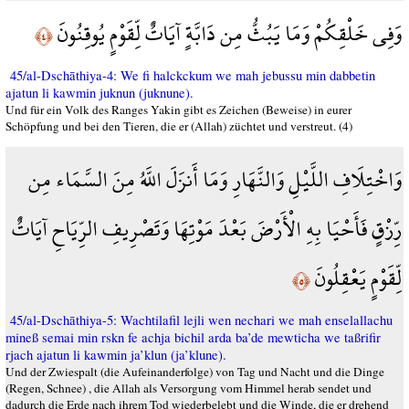
وَفِي خَلْقِكُمْ وَمَا يَبُثُّ مِن دَابَّةٍ آيَاتٌ لِّقَوْمٍ يُوقِنُونَ
﴿٤﴾
45/al-Dschāthiya-4: We fi halckckum we mah jebussu min dabbetin
ajatun li kawmin juknun (juknune).
Und für ein Volk des Ranges Yakin gibt es Zeichen (Beweise) in eurer
Schöpfung und bei den Tieren, die er (Allah) züchtet und verstreut. (4)
وَاخْتِلَافِ اللَّيْلِ وَالنَّهَارِ وَمَا أَنزَلَ اللَّهُ مِنَ السَّمَاء مِن
رِّزْقٍ فَأَحْيَا بِهِ الْأَرْضَ بَعْدَ مَوْتِهَا وَتَصْرِيفِ الرِّيَاحِ آيَاتٌ
لِّقَوْمٍ يَعْقِلُونَ
﴿٥﴾
45/al-Dschāthiya-5: Wachtilafil lejli wen nechari we mah enselallachu
mineß semai min rskn fe achja bichil arda ba’de mewticha we taßrifir
rjach ajatun li kawmin ja’klun (ja’klune).
Und der Zwiespalt (die Aufeinanderfolge) von Tag und Nacht und die Dinge
(Regen, Schnee) , die Allah als Versorgung vom Himmel herab sendet und
dadurch die Erde nach ihrem Tod wiederbelebt und die Winde, die er drehend