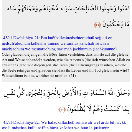
آمَنُوا وَعَمِلُوا الصَّالِحَاتِ سَوَاء مَّحْيَاهُم وَمَمَاتُهُمْ سَاء
مَا يَحْكُمُونَ
﴿٢١﴾
45/al-Dschāthiya-21: Em haßibellesinedschterachuß sejjiati en
nedsch’alechum kellesine amenu we amilus salichati sewaen
machjachum we mematuchum, sae mah jachkumun (jachkumune).
Oder glauben diejenigen, die Böse Taten verrichten, dass wir sie auf die gleiche
Art und Weise behandeln werden, wie die Amenu’s (die sich wünschen Allah zu
erreichen) , und wie diejenigen, die Taten (die Teilreinigung) ausüben, welche
die Seele reinigen und glauben sie, dass ihr Leben und ihr Tod gleich sein wird?
Wie schlimm ist das, worüber sie urteilen. (21)
وَخَلَقَ اللَّهُ السَّمَاوَاتِ وَالْأَرْضَ بِالْحَقِّ وَلِتُجْزَى كُلُّ نَفْسٍ
بِمَا كَسَبَتْ وَهُمْ لَا يُظْلَمُونَ
﴿٢٢﴾
45/al-Dschāthiya-22: We halackallachuß semawati wel arda bil hackk
we li tudschsa kullu nefßin bima keßebet we hum la juslemun