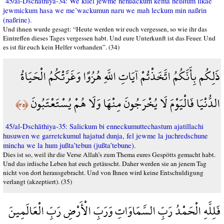
45/al-Dschāthiya-34: We kilel jewme nenßackum kema neßitum likae
jewmickum hasa we me’wackumun naru we mah leckum min naßrin
(naßrine).
Und ihnen wurde gesagt: “Heute werden wir euch vergessen, so wie ihr das
Eintreffen dieses Tages vergessen habt. Und eure Unterkunft ist das Feuer. Und
es ist für euch kein Helfer vorhanden”. (34)
ذَلِكُم بِأَنَّكُمُ اتَّخَذْتُمْ آيَاتِ اللَّهِ هُزُوًا وَغَرَّتْكُمُ الْحَيَاةُ
الدُّنْيَا فَالْيَوْمَ لَا يُخْرَجُونَ مِنْهَا وَلَا هُمْ يُسْتَعْتَبُونَ
﴿٣٥﴾
45/al-Dschāthiya-35: Salickum bi enneckumuttechastum ajatillachi
husuwen we garretckumul hajatud dunja, fel jewme la juchredschune
mincha we la hum jußta’tebun (jußta’tebune).
Dies ist so, weil ihr die Verse Allah’s zum Thema eures Gespötts gemacht habt.
Und das irdische Leben hat euch getäuscht. Daher werden sie an jenem Tag
nicht von dort herausgebracht. Und von Ihnen wird keine Entschuldigung
verlangt (akzeptiert). (35)
فَلِلَّهِ الْحَمْدُ رَبِّ السَّمَاوَاتِ وَرَبِّ الْأَرْضِ رَبِّ الْعَالَمِينَ