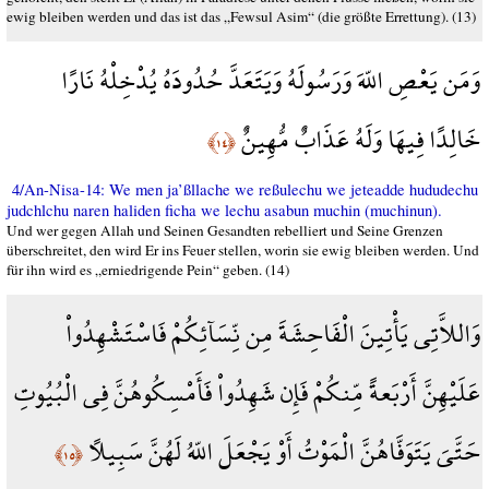
ewig bleiben werden und das ist das „Fewsul Asim“ (die größte Errettung). (13)
وَمَن يَعْصِ اللّهَ وَرَسُولَهُ وَيَتَعَدَّ حُدُودَهُ يُدْخِلْهُ نَارًا
خَالِدًا فِيهَا وَلَهُ عَذَابٌ مُّهِينٌ
﴿١٤﴾
4/An-Nisa-14: We men ja’ßllache we reßulechu we jeteadde hududechu
judchlchu naren haliden ficha we lechu asabun muchin (muchinun).
Und wer gegen Allah und Seinen Gesandten rebelliert und Seine Grenzen
überschreitet, den wird Er ins Feuer stellen, worin sie ewig bleiben werden. Und
für ihn wird es „erniedrigende Pein“ geben. (14)
وَاللاَّتِي يَأْتِينَ الْفَاحِشَةَ مِن نِّسَآئِكُمْ فَاسْتَشْهِدُواْ
عَلَيْهِنَّ أَرْبَعةً مِّنكُمْ فَإِن شَهِدُواْ فَأَمْسِكُوهُنَّ فِي الْبُيُوتِ
حَتَّىَ يَتَوَفَّاهُنَّ الْمَوْتُ أَوْ يَجْعَلَ اللّهُ لَهُنَّ سَبِيلاً
﴿١٥﴾