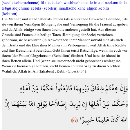
(wechdschuruchunne) fil medadsch wadrbuchunne fe in ata’neckum fe la
tebgu alejchinne sebila (sebilen) innallache kane alijjen kebira
(kebiren).
Die Männer sind standhafter als Frauen (als schützende Bewacher, Leitende) , da
sie von ihrem Vermögen (Morgengabe und Versorgung für die Frauen) ausgeben
und da Allah, einige von ihnen über die anderen gestellt hat. Aus diesem
Grunde sind Frauen, die heilige Taten (Reinigung der Seele) verrichten
gehorsam, sie beschützen (in Abwesenheit ihrer Männer sowohl sich als auch
den Besitz und die Ehre ihrer Männer) im Verborgenen, weil Allah (ihre Rechte
und ihre Keuschheit) beschützt. Gebt ihnen (erst) Ratschläge, wenn ihr euch vor
ihrem (der Frauen) Ungehorsam (Rebellion) fürchtet. Und lasst sie (dann) in
ihren Betten allein. Und (wenn sie immer noch nicht gehorchen) schlagt sie.
Wenn sie hiernach gehorchen, sucht keinen anderen Weg zu ihrem Nachteil.
Wahrlich, Allah ist Ali (Erhaben) , Kebir (Gross). (34)
وَإِنْ خِفْتُمْ شِقَاقَ بَيْنِهِمَا فَابْعَثُواْ حَكَمًا مِّنْ أَهْلِهِ
وَحَكَمًا مِّنْ أَهْلِهَا إِن يُرِيدَا إِصْلاَحًا يُوَفِّقِ اللّهُ بَيْنَهُمَا إِنَّ
اللّهَ كَانَ عَلِيمًا خَبِيرًا
﴿٣٥﴾