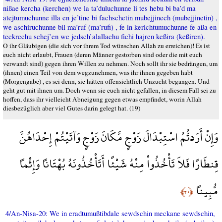
nißae kercha (kerchen) we la ta’duluchunne li tes hebu bi ba’d ma
atejtumuchunne illa en je’tine bi fachschetin mubejjinech (mubejjinetin) ,
we aschiruchunne bil ma’ruf (ma’rufi) , fe in kerichtumuchunne fe aßa en
teckrechu schej’en we jedsch’alallachu fichi hajren keßira (keßiren).
O ihr Gläubigen (die sich vor ihrem Tod wünschen Allah zu erreichen)! Es ist
euch nicht erlaubt, Frauen (deren Männer gestorben sind oder die mit euch
verwandt sind) gegen ihren Willen zu nehmen. Noch sollt ihr sie bedrängen, um
(ihnen) einen Teil von dem wegzunehmen, was ihr ihnen gegeben habt
(Morgengabe) , es sei denn, sie hätten offensichtlich Unzucht begangen. Und
geht gut mit ihnen um. Doch wenn sie euch nicht gefallen, in diesem Fall sei zu
hoffen, dass ihr vielleicht Abneigung gegen etwas empfindet, worin Allah
diesbezüglich aber viel Gutes darin gelegt hat. (19)
وَإِنْ أَرَدتُّمُ اسْتِبْدَالَ زَوْجٍ مَّكَانَ زَوْجٍ وَآتَيْتُمْ إِحْدَاهُنَّ
قِنطَارًا فَلاَ تَأْخُذُواْ مِنْهُ شَيْئًا أَتَأْخُذُونَهُ بُهْتَاناً وَإِثْماً
مُّبِيناً
﴿٢٠﴾
4/An-Nisa-20: We in eradtumußtibdale sewdschin meckane sewdschin,