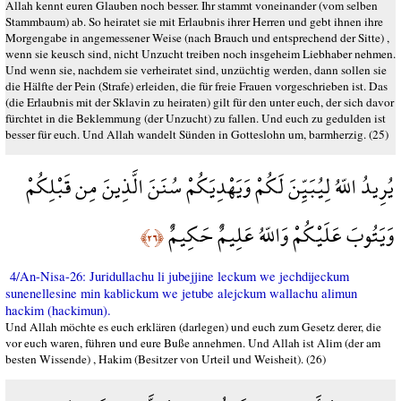
Allah kennt euren Glauben noch besser. Ihr stammt voneinander (vom selben
Stammbaum) ab. So heiratet sie mit Erlaubnis ihrer Herren und gebt ihnen ihre
Morgengabe in angemessener Weise (nach Brauch und entsprechend der Sitte) ,
wenn sie keusch sind, nicht Unzucht treiben noch insgeheim Liebhaber nehmen.
Und wenn sie, nachdem sie verheiratet sind, unzüchtig werden, dann sollen sie
die Hälfte der Pein (Strafe) erleiden, die für freie Frauen vorgeschrieben ist. Das
(die Erlaubnis mit der Sklavin zu heiraten) gilt für den unter euch, der sich davor
fürchtet in die Beklemmung (der Unzucht) zu fallen. Und euch zu gedulden ist
besser für euch. Und Allah wandelt Sünden in Gotteslohn um, barmherzig. (25)
يُرِيدُ اللّهُ لِيُبَيِّنَ لَكُمْ وَيَهْدِيَكُمْ سُنَنَ الَّذِينَ مِن قَبْلِكُمْ
وَيَتُوبَ عَلَيْكُمْ وَاللّهُ عَلِيمٌ حَكِيمٌ
﴿٢٦﴾
4/An-Nisa-26: Juridullachu li jubejjine leckum we jechdijeckum
sunenellesine min kablickum we jetube alejckum wallachu alimun
hackim (hackimun).
Und Allah möchte es euch erklären (darlegen) und euch zum Gesetz derer, die
vor euch waren, führen und eure Buße annehmen. Und Allah ist Alim (der am
besten Wissende) , Hakim (Besitzer von Urteil und Weisheit). (26)