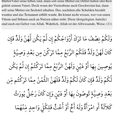
Mutter-Vater seine Erben sind, dann soll seine Mutter ein Drittel haben (der Rest
gehört seinem Vater). Doch wenn der Verstorbene auch Geschwister hat, dann
soll seine Mutter ein Sechstel erhalten. Das, nachdem alle Schulden bezahlt
wurden und das Testament erfüllt wurde. Ihr könnt nicht wissen, wer von euren
Vätern und Söhnen euch an Nutzen näher steht. Diese (festgelegten Anteile)
sind euch ein Gebot von Allah. Wahrlich, Allah ist der Allwissende, Weise. (11)
وَلَكُمْ نِصْفُ مَا تَرَكَ أَزْوَاجُكُمْ إِن لَّمْ يَكُن لَّهُنَّ وَلَدٌ فَإِن
كَانَ لَهُنَّ وَلَدٌ فَلَكُمُ الرُّبُعُ مِمَّا تَرَكْنَ مِن بَعْدِ وَصِيَّةٍ
يُوصِينَ بِهَا أَوْ دَيْنٍ وَلَهُنَّ الرُّبُعُ مِمَّا تَرَكْتُمْ إِن لَّمْ يَكُن
لَّكُمْ وَلَدٌ فَإِن كَانَ لَكُمْ وَلَدٌ فَلَهُنَّ الثُّمُنُ مِمَّا تَرَكْتُم مِّن
بَعْدِ وَصِيَّةٍ تُوصُونَ بِهَا أَوْ دَيْنٍ وَإِن كَانَ رَجُلٌ يُورَثُ
كَلاَلَةً أَو امْرَأَةٌ وَلَهُ أَخٌ أَوْ أُخْتٌ فَلِكُلِّ وَاحِدٍ مِّنْهُمَا