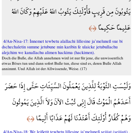
يَتُوبُونَ مِن قَرِيبٍ فَأُوْلَئِكَ يَتُوبُ اللّهُ عَلَيْهِمْ وَكَانَ اللّهُ
عَلِيماً حَكِيماً
﴿١٧﴾
4/An-Nisa-17: İnnemet tewbetu alallachi lillesine ja’meluneß sue bi
dschechaletin summe jetubune min karibin fe ulaicke jetubullachu
alejchim we kanallachu alimen hackima (hackimen).
Doch die Buße, die Allah annehmen wird ist nur für jene, die unwissentlich
etwas Böses tun und dann sofort Buße tun, diese sind es, deren Buße Allah
annimmt. Und Allah ist der Allwissende, Weise. (17)
وَلَيْسَتِ التَّوْبَةُ لِلَّذِينَ يَعْمَلُونَ السَّيِّئَاتِ حَتَّى إِذَا حَضَرَ
أَحَدَهُمُ الْمَوْتُ قَالَ إِنِّي تُبْتُ الآنَ وَلاَ الَّذِينَ يَمُوتُونَ
وَهُمْ كُفَّارٌ أُوْلَئِكَ أَعْتَدْنَا لَهُمْ عَذَابًا أَلِيمًا
﴿١٨﴾
4/An-Nisa-18: We lejßetit tewbetu lillesine ja’meluneß sejjiat (sejjiati) ,