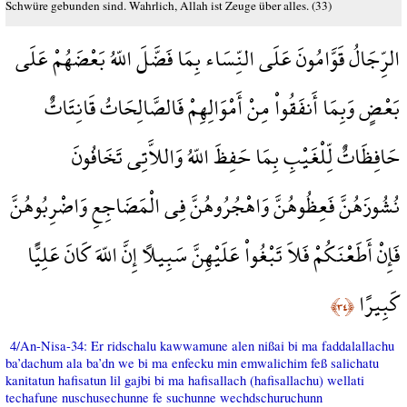
Schwüre gebunden sind. Wahrlich, Allah ist Zeuge über alles. (33)
الرِّجَالُ قَوَّامُونَ عَلَى النِّسَاء بِمَا فَضَّلَ اللّهُ بَعْضَهُمْ عَلَى
بَعْضٍ وَبِمَا أَنفَقُواْ مِنْ أَمْوَالِهِمْ فَالصَّالِحَاتُ قَانِتَاتٌ
حَافِظَاتٌ لِّلْغَيْبِ بِمَا حَفِظَ اللّهُ وَاللاَّتِي تَخَافُونَ
نُشُوزَهُنَّ فَعِظُوهُنَّ وَاهْجُرُوهُنَّ فِي الْمَضَاجِعِ وَاضْرِبُوهُنَّ
فَإِنْ أَطَعْنَكُمْ فَلاَ تَبْغُواْ عَلَيْهِنَّ سَبِيلاً إِنَّ اللّهَ كَانَ عَلِيًّا
كَبِيرًا
﴿٣٤﴾
4/An-Nisa-34: Er ridschalu kawwamune alen nißai bi ma faddalallachu
ba’dachum ala ba’dn we bi ma enfecku min emwalichim feß salichatu
kanitatun hafisatun lil gajbi bi ma hafisallach (hafisallachu) wellati
techafune nuschusechunne fe suchunne wechdschuruchunn