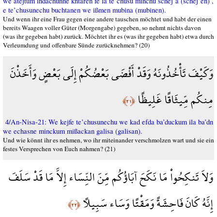
we atejtum ihdachunne kntaren fe la te’chusu minchu schej’a (schej’en) ,
e te’chusunechu buchtanen we ißmen mubina (mubinen).
Und wenn ihr eine Frau gegen eine andere tauschen möchtet und habt der einen
bereits Waagen voller Güter (Morgengabe) gegeben, so nehmt nichts davon
(was ihr gegeben habt) zurück. Möchtet ihr es (was ihr gegeben habt) etwa durch
Verleumdung und offenbare Sünde zurücknehmen? (20)
وَكَيْفَ تَأْخُذُونَهُ وَقَدْ أَفْضَى بَعْضُكُمْ إِلَى بَعْضٍ وَأَخَذْنَ
مِنكُم مِّيثَاقًا غَلِيظًا
﴿٢١﴾
4/An-Nisa-21: We kejfe te’chusunechu we kad efda ba’duckum ila ba’dn
we echasne minckum mißackan galisa (galisan).
Und wie könnt ihr es nehmen, wo ihr miteinander verschmolzen wart und sie ein
festes Versprechen von Euch nahmen? (21)
وَلاَ تَنكِحُواْ مَا نَكَحَ آبَاؤُكُم مِّنَ النِّسَاء إِلاَّ مَا قَدْ سَلَفَ
إِنَّهُ كَانَ فَاحِشَةً وَمَقْتًا وَسَاء سَبِيلاً
﴿٢٢﴾