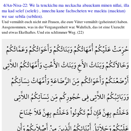
4/An-Nisa-22: We la tenckichu ma neckacha abauckum minen nißai, illa
ma kad selef (selefe) , innechu kane fachscheten we mackta (macktan)
we sae sebila (sebilen).
Und vermählt euch nicht mit Frauen, die eure Väter vermählt (geheiratet) haben.
Ausgenommen, was in der Vergangenheit war. Wahrlich, das ist eine Unzucht
und etwas Ekelhaftes. Und ein schlimmer Weg. (22)
حُرِّمَتْ عَلَيْكُمْ أُمَّهَاتُكُمْ وَبَنَاتُكُمْ وَأَخَوَاتُكُمْ وَعَمَّاتُكُمْ
وَخَالاَتُكُمْ وَبَنَاتُ الأَخِ وَبَنَاتُ الأُخْتِ وَأُمَّهَاتُكُمُ اللاَّتِي
أَرْضَعْنَكُمْ وَأَخَوَاتُكُم مِّنَ الرَّضَاعَةِ وَأُمَّهَاتُ نِسَآئِكُمْ
وَرَبَائِبُكُمُ اللاَّتِي فِي حُجُورِكُم مِّن نِّسَآئِكُمُ اللاَّتِي
دَخَلْتُم بِهِنَّ فَإِن لَّمْ تَكُونُواْ دَخَلْتُم بِهِنَّ فَلاَ جُنَاحَ
عَلَيْكُمْ وَحَلاَئِلُ أَبْنَائِكُمُ الَّذِينَ مِنْ أَصْلاَبِكُمْ وَأَن