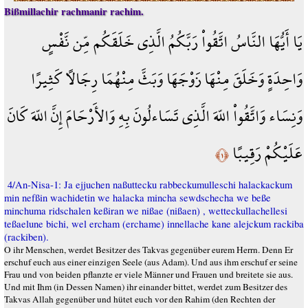
Bißmillachir rachmanir rachim.
يَا أَيُّهَا النَّاسُ اتَّقُواْ رَبَّكُمُ الَّذِي خَلَقَكُم مِّن نَّفْسٍ
وَاحِدَةٍ وَخَلَقَ مِنْهَا زَوْجَهَا وَبَثَّ مِنْهُمَا رِجَالاً كَثِيرًا
وَنِسَاء وَاتَّقُواْ اللّهَ الَّذِي تَسَاءلُونَ بِهِ وَالأَرْحَامَ إِنَّ اللّهَ كَانَ
عَلَيْكُمْ رَقِيبًا
﴿١﴾
4/An-Nisa-1: Ja ejjuchen naßuttecku rabbeckumulleschi halackackum
min nefßin wachidetin we halacka mincha sewdschecha we beße
minchuma ridschalen keßiran we nißae (nißaen) , wetteckullachellesi
teßaelune bichi, wel ercham (erchame) innellache kane alejckum rackiba
(rackiben).
O ihr Menschen, werdet Besitzer des Takvas gegenüber eurem Herrn. Denn Er
erschuf euch aus einer einzigen Seele (aus Adam). Und aus ihm erschuf er seine
Frau und von beiden pflanzte er viele Männer und Frauen und breitete sie aus.
Und mit Ihm (in Dessen Namen) ihr einander bittet, werdet zum Besitzer des
Takvas Allah gegenüber und hütet euch vor den Rahim (den Rechten der