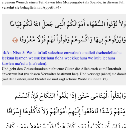
eigenem Wunsch einen Teil davon (der Morgengabe) als Spende, in diesem Fall
verzehrt sie behaglich mit Appetit. (4)
وَلاَ تُؤْتُواْ السُّفَهَاء أَمْوَالَكُمُ الَّتِي جَعَلَ اللّهُ لَكُمْ قِيَاماً
وَارْزُقُوهُمْ فِيهَا وَاكْسُوهُمْ وَقُولُواْ لَهُمْ قَوْلاً مَّعْرُوفًا
﴿٥﴾
4/An-Nisa-5: We la tu’tuß sufechae emwaleckumulleti dschealellachu
leckum kjamen wersuckuchum ficha weckßuchum we kulu lechum
kawlen ma’rufa (ma’rufen).
Und gebt den Geisteskranken nicht eure Güter, die Allah euch zum Unterhalt
anvertraut hat (zu dessen Verwalter bestimmt hat). Und versorgt (nährt) sie damit
(mit den Gütern) und kleidet sie und sagt schöne Worte zu ihnen. (5)
وَابْتَلُواْ الْيَتَامَى حَتَّىَ إِذَا بَلَغُواْ النِّكَاحَ فَإِنْ آنَسْتُم
مِّنْهُمْ رُشْدًا فَادْفَعُواْ إِلَيْهِمْ أَمْوَالَهُمْ وَلاَ تَأْكُلُوهَا إِسْرَافًا
وَبِدَارًا أَن يَكْبَرُواْ وَمَن كَانَ غَنِيًّا فَلْيَسْتَعْفِفْ وَمَن كَانَ