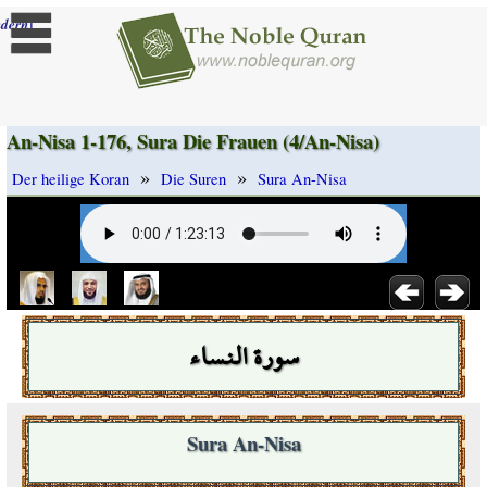
]
dern
An-Nisa 1-176, Sura Die Frauen (4/An-Nisa)
»
»
Der heilige Koran
Die Suren
Sura An-Nisa
سورة النساء
Sura An-Nisa