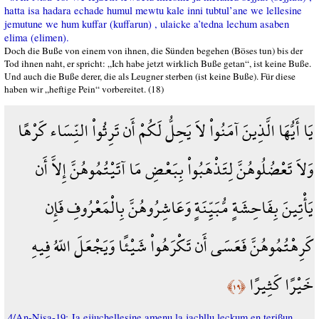
hatta isa hadara echade humul mewtu kale inni tubtul’ane we lellesine
jemutune we hum kuffar (kuffarun) , ulaicke a’tedna lechum asaben
elima (elimen).
Doch die Buße von einem von ihnen, die Sünden begehen (Böses tun) bis der
Tod ihnen naht, er spricht: „Ich habe jetzt wirklich Buße getan“, ist keine Buße.
Und auch die Buße derer, die als Leugner sterben (ist keine Buße). Für diese
haben wir „heftige Pein“ vorbereitet. (18)
يَا أَيُّهَا الَّذِينَ آمَنُواْ لاَ يَحِلُّ لَكُمْ أَن تَرِثُواْ النِّسَاء كَرْهًا
وَلاَ تَعْضُلُوهُنَّ لِتَذْهَبُواْ بِبَعْضِ مَا آتَيْتُمُوهُنَّ إِلاَّ أَن
يَأْتِينَ بِفَاحِشَةٍ مُّبَيِّنَةٍ وَعَاشِرُوهُنَّ بِالْمَعْرُوفِ فَإِن
كَرِهْتُمُوهُنَّ فَعَسَى أَن تَكْرَهُواْ شَيْئًا وَيَجْعَلَ اللّهُ فِيهِ
خَيْرًا كَثِيرًا
﴿١٩﴾
4/An-Nisa-19: Ja ejjuchellesine amenu la jachllu leckum en terißun