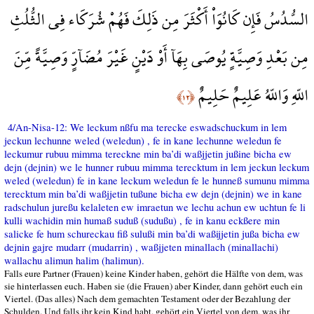
السُّدُسُ فَإِن كَانُوَاْ أَكْثَرَ مِن ذَلِكَ فَهُمْ شُرَكَاء فِي الثُّلُثِ
مِن بَعْدِ وَصِيَّةٍ يُوصَى بِهَآ أَوْ دَيْنٍ غَيْرَ مُضَآرٍّ وَصِيَّةً مِّنَ
اللّهِ وَاللّهُ عَلِيمٌ حَلِيمٌ
﴿١٢﴾
4/An-Nisa-12: We leckum nßfu ma terecke eswadschuckum in lem
jeckun lechunne weled (weledun) , fe in kane lechunne weledun fe
leckumur rubuu mimma tereckne min ba’di waßjjetin jußine bicha ew
dejn (dejnin) we le hunner rubuu mimma terecktum in lem jeckun leckum
weled (weledun) fe in kane leckum weledun fe le hunneß sumunu mimma
terecktum min ba’di waßjjetin tußune bicha ew dejn (dejnin) we in kane
radschulun jureßu kelaleten ew imraetun we lechu achun ew uchtun fe li
kulli wachidin min humaß suduß (sudußu) , fe in kanu eckßere min
salicke fe hum schureckau fiß sulußi min ba’di waßijjetin jußa bicha ew
dejnin gajre mudarr (mudarrin) , waßjjeten minallach (minallachi)
wallachu alimun halim (halimun).
Falls eure Partner (Frauen) keine Kinder haben, gehört die Hälfte von dem, was
sie hinterlassen euch. Haben sie (die Frauen) aber Kinder, dann gehört euch ein
Viertel. (Das alles) Nach dem gemachten Testament oder der Bezahlung der
Schulden. Und falls ihr kein Kind habt, gehört ein Viertel von dem, was ihr