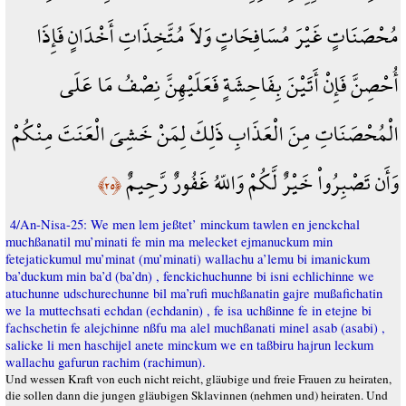
مُحْصَنَاتٍ غَيْرَ مُسَافِحَاتٍ وَلاَ مُتَّخِذَاتِ أَخْدَانٍ فَإِذَا
أُحْصِنَّ فَإِنْ أَتَيْنَ بِفَاحِشَةٍ فَعَلَيْهِنَّ نِصْفُ مَا عَلَى
الْمُحْصَنَاتِ مِنَ الْعَذَابِ ذَلِكَ لِمَنْ خَشِيَ الْعَنَتَ مِنْكُمْ
وَأَن تَصْبِرُواْ خَيْرٌ لَّكُمْ وَاللّهُ غَفُورٌ رَّحِيمٌ
﴿٢٥﴾
4/An-Nisa-25: We men lem jeßtet’ minckum tawlen en jenckchal
muchßanatil mu’minati fe min ma melecket ejmanuckum min
fetejatickumul mu’minat (mu’minati) wallachu a’lemu bi imanickum
ba’duckum min ba’d (ba’dn) , fenckichuchunne bi isni echlichinne we
atuchunne udschurechunne bil ma’rufi muchßanatin gajre mußafichatin
we la muttechsati echdan (echdanin) , fe isa uchßinne fe in etejne bi
fachschetin fe alejchinne nßfu ma alel muchßanati minel asab (asabi) ,
salicke li men haschijel anete minckum we en taßbiru hajrun leckum
wallachu gafurun rachim (rachimun).
Und wessen Kraft von euch nicht reicht, gläubige und freie Frauen zu heiraten,
die sollen dann die jungen gläubigen Sklavinnen (nehmen und) heiraten. Und