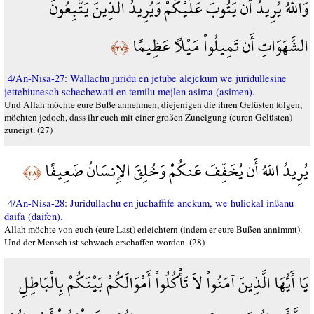
وَاللّهُ يُرِيدُ أَن يَتُوبَ عَلَيْكُمْ وَيُرِيدُ الَّذِينَ يَتَّبِعُونَ
الشَّهَوَاتِ أَن تَمِيلُواْ مَيْلاً عَظِيمًا
﴿٢٧﴾
4/An-Nisa-27: Wallachu juridu en jetube alejckum we juridullesine
jettebiunesch schechewati en temilu mejlen asima (asimen).
Und Allah möchte eure Buße annehmen, diejenigen die ihren Gelüsten folgen,
möchten jedoch, dass ihr euch mit einer großen Zuneigung (euren Gelüsten)
zuneigt. (27)
يُرِيدُ اللّهُ أَن يُخَفِّفَ عَنكُمْ وَخُلِقَ الإِنسَانُ ضَعِيفًا
﴿٢٨﴾
4/An-Nisa-28: Juridullachu en juchaffife anckum, we hulickal inßanu
daifa (daifen).
Allah möchte von euch (eure Last) erleichtern (indem er eure Bußen annimmt).
Und der Mensch ist schwach erschaffen worden. (28)
يَا أَيُّهَا الَّذِينَ آمَنُواْ لاَ تَأْكُلُواْ أَمْوَالَكُمْ بَيْنَكُمْ بِالْبَاطِلِ