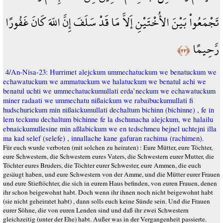
تَجْمَعُواْ بَيْنَ الأُخْتَيْنِ إَلاَّ مَا قَدْ سَلَفَ إِنَّ اللّهَ كَانَ غَفُورًا
رَّحِيمًا
﴿٢٣﴾
4/An-Nisa-23: Hurrimet alejckum ummechatuckum we benatuckum we
echawatuckum we ammatuckum we halatuckum we benatul achi we
benatul uchti we ummechatuckumullati erda’neckum we echawatuckum
miner radaati we ummechatu nißaickum we rabaibuckumullati fi
hudschurickum min nißaickumullati dechaltum bichinn (bichinne) , fe in
lem teckunu dechaltum bichinne fe la dschunacha alejckum, we halailu
ebnaickumullesine min aßlabickum we en tedschmeu bejnel uchtejni illa
ma kad selef (selefe) , innallache kane gafuran rachima (rachimen).
Für euch wurde verboten (mit solchen zu heiraten) : Eure Mütter, eure Töchter,
eure Schwestern, die Schwestern eures Vaters, die Schwestern eurer Mutter, die
Töchter eures Bruders, die Töchter eurer Schwester, eure Ammen, die euch
gesäugt haben, und eure Schwestern von der Amme, und die Mütter eurer Frauen
und eure Stieftöchter, die sich in eurem Haus befinden, von euren Frauen, denen
ihr schon beigewohnt habt. Doch wenn ihr ihnen noch nicht beigewohnt habt
(sie nicht geheiratet habt) , dann solls euch keine Sünde sein. Und die Frauen
eurer Söhne, die von euren Lenden sind und daß ihr zwei Schwestern
gleichzeitig (unter der Ehe) habt. Außer was in der Vergangenheit passierte.