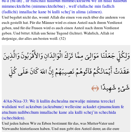
ba’d (ba’dn) , lir ridschali naßibun mimmeckteßebu we lin nißai naßibun
mimmeckteßebn (mimmeckteßebne) , weß’elullache min fadlich
(fadlichi) innallache kane bi kulli schej’in alima (alimen).
Und begehrt nicht das, womit Allah die einen von euch über die anderen von
euch gestellt hat. Für die Männer wird es einen Anteil nach ihrem Verdienst
geben, und für die Frauen wird es auch einen Anteil nach ihrem Verdienst
geben. Und bittet Allah um Seine Tugend (lichter). Wahrlich, Allah ist
derjenige, der alles am besten weiß. (32)
وَلِكُلٍّ جَعَلْنَا مَوَالِيَ مِمَّا تَرَكَ الْوَالِدَانِ وَالأَقْرَبُونَ وَالَّذِينَ
عَقَدَتْ أَيْمَانُكُمْ فَآتُوهُمْ نَصِيبَهُمْ إِنَّ اللّهَ كَانَ عَلَى كُلِّ
شَيْءٍ شَهِيدًا
﴿٣٣﴾
4/An-Nisa-33: We li kullin dschealna mewalije mimma tereckel
walidani wel ackrabun (ackrabune) wellesine ackadet ejmanuckum fe
atuchum naßibechum innallache kane ala kulli schej’in schechida
(schechiden).
Und jeden haben Wir zu Erben bestimmt für das, was Mutter-Vater und
Verwandte hinterlassen haben. Und nun gebt den Anteil derer, an die eure