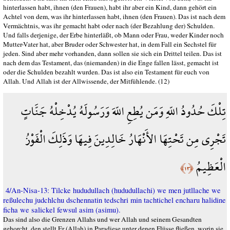
hinterlassen habt, ihnen (den Frauen), habt ihr aber ein Kind, dann gehört ein
Achtel von dem, was ihr hinterlassen habt, ihnen (den Frauen). Das ist nach dem
Vermächtnis, was ihr gemacht habt oder nach (der Bezahlung der) Schulden.
Und falls derjenige, der Erbe hinterläßt, ob Mann oder Frau, weder Kinder noch
Mutter-Vater hat, aber Bruder oder Schwester hat, in dem Fall ein Sechstel für
jeden. Sind aber mehr vorhanden, dann sollen sie sich ein Drittel teilen. Das ist
nach dem das Testament, das (niemanden) in die Enge fallen lässt, gemacht ist
oder die Schulden bezahlt wurden. Das ist also ein Testament für euch von
Allah. Und Allah ist der Allwissende, der Mitfühlende. (12)
تِلْكَ حُدُودُ اللّهِ وَمَن يُطِعِ اللّهَ وَرَسُولَهُ يُدْخِلْهُ جَنَّاتٍ
تَجْرِي مِن تَحْتِهَا الأَنْهَارُ خَالِدِينَ فِيهَا وَذَلِكَ الْفَوْزُ
الْعَظِيمُ
﴿١٣﴾
4/An-Nisa-13: Tilcke hududullach (hududullachi) we men jutllache we
reßulechu judchlchu dschennatin tedschri min tachtichel encharu halidine
ficha we salickel fewsul asim (asimu).
Das sind also die Grenzen Allahs und wer Allah und seinem Gesandten
gehorcht, den stellt Er (Allah) in Paradiese unter denen Flüsse fließen, worin sie