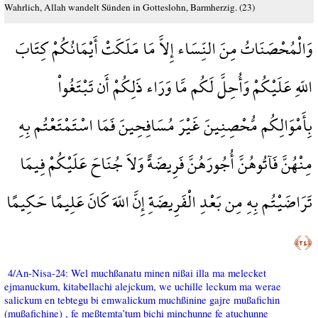
Wahrlich, Allah wandelt Sünden in Gotteslohn, Barmherzig. (23)
وَالْمُحْصَنَاتُ مِنَ النِّسَاء إِلاَّ مَا مَلَكَتْ أَيْمَانُكُمْ كِتَابَ
اللّهِ عَلَيْكُمْ وَأُحِلَّ لَكُم مَّا وَرَاء ذَلِكُمْ أَن تَبْتَغُواْ
بِأَمْوَالِكُم مُّحْصِنِينَ غَيْرَ مُسَافِحِينَ فَمَا اسْتَمْتَعْتُم بِهِ
مِنْهُنَّ فَآتُوهُنَّ أُجُورَهُنَّ فَرِيضَةً وَلاَ جُنَاحَ عَلَيْكُمْ فِيمَا
تَرَاضَيْتُم بِهِ مِن بَعْدِ الْفَرِيضَةِ إِنَّ اللّهَ كَانَ عَلِيمًا حَكِيمًا
﴿٢٤﴾
4/An-Nisa-24: Wel muchßanatu minen nißai illa ma melecket
ejmanuckum, kitabellachi alejckum, we uchille leckum ma werae
salickum en tebtegu bi emwalickum muchßinine gajre mußafichin
(mußafichine) , fe meßtemta’tum bichi minchunne fe atuchunne