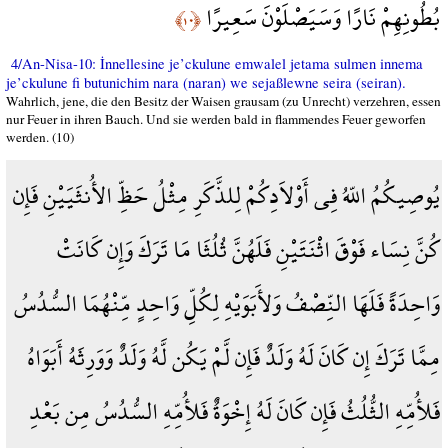
بُطُونِهِمْ نَارًا وَسَيَصْلَوْنَ سَعِيرًا
﴿١٠﴾
4/An-Nisa-10: İnnellesine je’ckulune emwalel jetama sulmen innema
je’ckulune fi butunichim nara (naran) we sejaßlewne seira (seiran).
Wahrlich, jene, die den Besitz der Waisen grausam (zu Unrecht) verzehren, essen
nur Feuer in ihren Bauch. Und sie werden bald in flammendes Feuer geworfen
werden. (10)
يُوصِيكُمُ اللّهُ فِي أَوْلاَدِكُمْ لِلذَّكَرِ مِثْلُ حَظِّ الأُنثَيَيْنِ فَإِن
كُنَّ نِسَاء فَوْقَ اثْنَتَيْنِ فَلَهُنَّ ثُلُثَا مَا تَرَكَ وَإِن كَانَتْ
وَاحِدَةً فَلَهَا النِّصْفُ وَلأَبَوَيْهِ لِكُلِّ وَاحِدٍ مِّنْهُمَا السُّدُسُ
مِمَّا تَرَكَ إِن كَانَ لَهُ وَلَدٌ فَإِن لَّمْ يَكُن لَّهُ وَلَدٌ وَوَرِثَهُ أَبَوَاهُ
فَلأُمِّهِ الثُّلُثُ فَإِن كَانَ لَهُ إِخْوَةٌ فَلأُمِّهِ السُّدُسُ مِن بَعْدِ