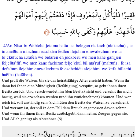
فَقِيرًا فَلْيَأْكُلْ بِالْمَعْرُوفِ فَإِذَا دَفَعْتُمْ إِلَيْهِمْ أَمْوَالَهُمْ
فَأَشْهِدُواْ عَلَيْهِمْ وَكَفَى بِاللّهِ حَسِيبًا
﴿٦﴾
4/An-Nisa-6: Webtelul jetama hatta isa belegun nickach (nickacha) , fe
in aneßtum minchum ruschden fedfeu ilejchim emwalechum we la
te’ckulucha ißrafen we bidaren en jeckberu we men kane ganijjen
feljeßta’fif, we men kane fackiran felje’ckul bil ma’ruf (ma’rufi) , fe isa
defa’tum ilejchim emwalechum fe eschchidu alejchim, we kefa billachi
haßiba (haßiben).
Und prüft die Waisen, bis sie das heiratsfähige Alter erreicht haben. Wenn ihr
dann bei ihnen eine Mündigkeit (Befähigung) verspürt, so gebt ihnen ihren
Besitz zurück. Und verschwendet ihn (den Besitz) nicht und verzehrt ihn nicht
hastig, weil sie erwachsen werden (und ihn zurücknehmen) könnten. Und wer
reich ist, soll anständig sein (sich hüten den Besitz der Waisen zu verzehren).
Und wer arm ist, der soll in dem Fall dem Brauch angemessen davon zehren.
Und wenn ihr ihnen ihren Besitz zurückgebt, dann nehmt Zeugen gegen sie.
Und Allah genügt als Abrechner. (6)
لِّلرِّجَالِ نَصيِبٌ مِّمَّا تَرَكَ الْوَالِدَانِ وَالأَقْرَبُونَ وَلِلنِّسَاء