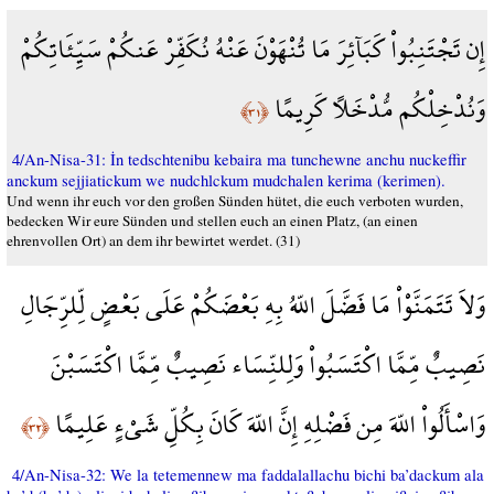
إِن تَجْتَنِبُواْ كَبَآئِرَ مَا تُنْهَوْنَ عَنْهُ نُكَفِّرْ عَنكُمْ سَيِّئَاتِكُمْ
وَنُدْخِلْكُم مُّدْخَلاً كَرِيمًا
﴿٣١﴾
4/An-Nisa-31: İn tedschtenibu kebaira ma tunchewne anchu nuckeffir
anckum sejjiatickum we nudchlckum mudchalen kerima (kerimen).
Und wenn ihr euch vor den großen Sünden hütet, die euch verboten wurden,
bedecken Wir eure Sünden und stellen euch an einen Platz, (an einen
ehrenvollen Ort) an dem ihr bewirtet werdet. (31)
وَلاَ تَتَمَنَّوْاْ مَا فَضَّلَ اللّهُ بِهِ بَعْضَكُمْ عَلَى بَعْضٍ لِّلرِّجَالِ
نَصِيبٌ مِّمَّا اكْتَسَبُواْ وَلِلنِّسَاء نَصِيبٌ مِّمَّا اكْتَسَبْنَ
وَاسْأَلُواْ اللّهَ مِن فَضْلِهِ إِنَّ اللّهَ كَانَ بِكُلِّ شَيْءٍ عَلِيمًا
﴿٣٢﴾
4/An-Nisa-32: We la tetemennew ma faddalallachu bichi ba’dackum ala