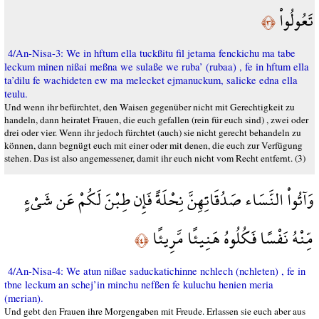
تَعُولُواْ
﴿٣﴾
4/An-Nisa-3: We in hftum ella tuckßitu fil jetama fenckichu ma tabe
leckum minen nißai meßna we sulaße we ruba’ (rubaa) , fe in hftum ella
ta’dilu fe wachideten ew ma melecket ejmanuckum, salicke edna ella
teulu.
Und wenn ihr befürchtet, den Waisen gegenüber nicht mit Gerechtigkeit zu
handeln, dann heiratet Frauen, die euch gefallen (rein für euch sind) , zwei oder
drei oder vier. Wenn ihr jedoch fürchtet (auch) sie nicht gerecht behandeln zu
können, dann begnügt euch mit einer oder mit denen, die euch zur Verfügung
stehen. Das ist also angemessener, damit ihr euch nicht vom Recht entfernt. (3)
وَآتُواْ النَّسَاء صَدُقَاتِهِنَّ نِحْلَةً فَإِن طِبْنَ لَكُمْ عَن شَيْءٍ
مِّنْهُ نَفْسًا فَكُلُوهُ هَنِيئًا مَّرِيئًا
﴿٤﴾
4/An-Nisa-4: We atun nißae saduckatichinne nchlech (nchleten) , fe in
tbne leckum an schej’in minchu nefßen fe kuluchu henien meria
(merian).
Und gebt den Frauen ihre Morgengaben mit Freude. Erlassen sie euch aber aus