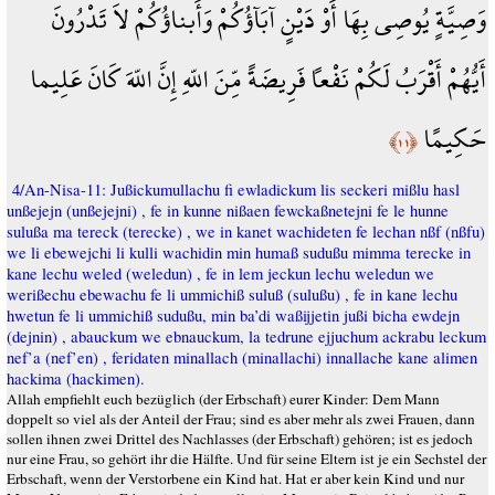
وَصِيَّةٍ يُوصِي بِهَا أَوْ دَيْنٍ آبَآؤُكُمْ وَأَبناؤُكُمْ لاَ تَدْرُونَ
أَيُّهُمْ أَقْرَبُ لَكُمْ نَفْعاً فَرِيضَةً مِّنَ اللّهِ إِنَّ اللّهَ كَانَ عَلِيما
حَكِيمًا
﴿١١﴾
4/An-Nisa-11: Jußickumullachu fi ewladickum lis seckeri mißlu hasl
unßejejn (unßejejni) , fe in kunne nißaen fewckaßnetejni fe le hunne
sulußa ma tereck (terecke) , we in kanet wachideten fe lechan nßf (nßfu)
we li ebewejchi li kulli wachidin min humaß sudußu mimma terecke in
kane lechu weled (weledun) , fe in lem jeckun lechu weledun we
werißechu ebewachu fe li ummichiß suluß (sulußu) , fe in kane lechu
hwetun fe li ummichiß sudußu, min ba’di waßijjetin jußi bicha ewdejn
(dejnin) , abauckum we ebnauckum, la tedrune ejjuchum ackrabu leckum
nef’a (nef’en) , feridaten minallach (minallachi) innallache kane alimen
hackima (hackimen).
Allah empfiehlt euch bezüglich (der Erbschaft) eurer Kinder: Dem Mann
doppelt so viel als der Anteil der Frau; sind es aber mehr als zwei Frauen, dann
sollen ihnen zwei Drittel des Nachlasses (der Erbschaft) gehören; ist es jedoch
nur eine Frau, so gehört ihr die Hälfte. Und für seine Eltern ist je ein Sechstel der
Erbschaft, wenn der Verstorbene ein Kind hat. Hat er aber kein Kind und nur