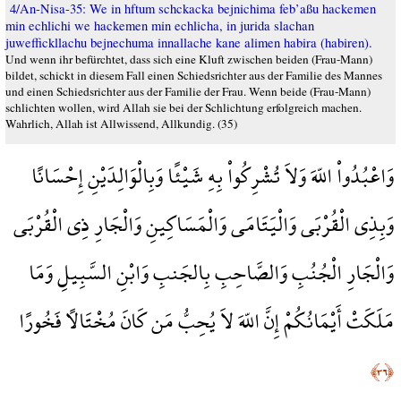
4/An-Nisa-35: We in hftum schckacka bejnichima feb’aßu hackemen
min echlichi we hackemen min echlicha, in jurida slachan
juweffickllachu bejnechuma innallache kane alimen habira (habiren).
Und wenn ihr befürchtet, dass sich eine Kluft zwischen beiden (Frau-Mann)
bildet, schickt in diesem Fall einen Schiedsrichter aus der Familie des Mannes
und einen Schiedsrichter aus der Familie der Frau. Wenn beide (Frau-Mann)
schlichten wollen, wird Allah sie bei der Schlichtung erfolgreich machen.
Wahrlich, Allah ist Allwissend, Allkundig. (35)
وَاعْبُدُواْ اللّهَ وَلاَ تُشْرِكُواْ بِهِ شَيْئًا وَبِالْوَالِدَيْنِ إِحْسَانًا
وَبِذِي الْقُرْبَى وَالْيَتَامَى وَالْمَسَاكِينِ وَالْجَارِ ذِي الْقُرْبَى
وَالْجَارِ الْجُنُبِ وَالصَّاحِبِ بِالجَنبِ وَابْنِ السَّبِيلِ وَمَا
مَلَكَتْ أَيْمَانُكُمْ إِنَّ اللّهَ لاَ يُحِبُّ مَن كَانَ مُخْتَالاً فَخُورًا
﴿٣٦﴾