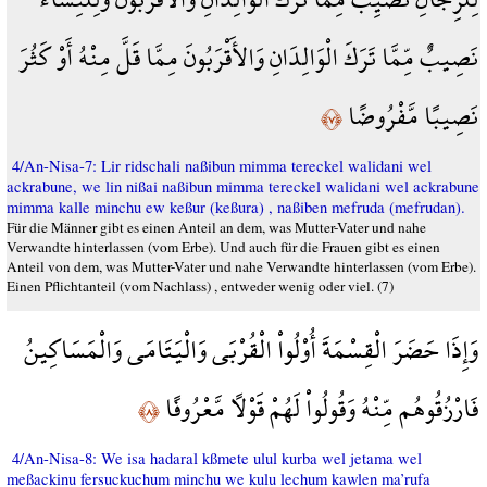
نَصِيبٌ مِّمَّا تَرَكَ الْوَالِدَانِ وَالأَقْرَبُونَ مِمَّا قَلَّ مِنْهُ أَوْ كَثُرَ
نَصِيبًا مَّفْرُوضًا
﴿٧﴾
4/An-Nisa-7: Lir ridschali naßibun mimma tereckel walidani wel
ackrabune, we lin nißai naßibun mimma tereckel walidani wel ackrabune
mimma kalle minchu ew keßur (keßura) , naßiben mefruda (mefrudan).
Für die Männer gibt es einen Anteil an dem, was Mutter-Vater und nahe
Verwandte hinterlassen (vom Erbe). Und auch für die Frauen gibt es einen
Anteil von dem, was Mutter-Vater und nahe Verwandte hinterlassen (vom Erbe).
Einen Pflichtanteil (vom Nachlass) , entweder wenig oder viel. (7)
وَإِذَا حَضَرَ الْقِسْمَةَ أُوْلُواْ الْقُرْبَى وَالْيَتَامَى وَالْمَسَاكِينُ
فَارْزُقُوهُم مِّنْهُ وَقُولُواْ لَهُمْ قَوْلاً مَّعْرُوفًا
﴿٨﴾
4/An-Nisa-8: We isa hadaral kßmete ulul kurba wel jetama wel
meßackinu fersuckuchum minchu we kulu lechum kawlen ma’rufa