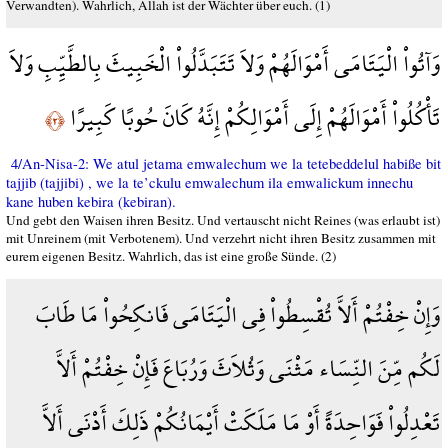
Verwandten). Wahrlich, Allah ist der Wächter über euch. (1)
وَآتُواْ الْيَتَامَى أَمْوَالَهُمْ وَلاَ تَتَبَدَّلُواْ الْخَبِيثَ بِالطَّيِّبِ وَلاَ
تَأْكُلُواْ أَمْوَالَهُمْ إِلَى أَمْوَالِكُمْ إِنَّهُ كَانَ حُوبًا كَبِيرًا
﴿٢﴾
4/An-Nisa-2: We atul jetama emwalechum we la tetebeddelul habiße bit
tajjib (tajjibi) , we la te’ckulu emwalechum ila emwalickum innechu
kane huben kebira (kebiran).
Und gebt den Waisen ihren Besitz. Und vertauscht nicht Reines (was erlaubt ist)
mit Unreinem (mit Verbotenem). Und verzehrt nicht ihren Besitz zusammen mit
eurem eigenen Besitz. Wahrlich, das ist eine große Sünde. (2)
وَإِنْ خِفْتُمْ أَلاَّ تُقْسِطُواْ فِي الْيَتَامَى فَانكِحُواْ مَا طَابَ
لَكُم مِّنَ النِّسَاء مَثْنَى وَثُلاَثَ وَرُبَاعَ فَإِنْ خِفْتُمْ أَلاَّ
تَعْدِلُواْ فَوَاحِدَةً أَوْ مَا مَلَكَتْ أَيْمَانُكُمْ ذَلِكَ أَدْنَى أَلاَّ