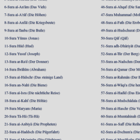
6-Sura al-An'ām (Das Vieh)
46-Sura al-Ahqaf (Die S
7-Sura al-A'rāf (Die Höhen)
47-Sura Muhammad (Moha
8-Sura al-Anfāl (Die Kriegsbeute)
48-Sura al-Fath (Die Ero
9-Sura at-Tauba (Die Buße)
49-Sura al-Hudschurat (Di
10-Sura Yūnus (Jonas)
50-Sura Qāf (Qāf)
11-Sura Hūd (Hud)
51-Sura adh-Dhāriyāt (Da
12-Sura Yusuf (Joseph)
52-Sura at-Tūr (Der Berg)
13-Sura ar-Ra'd (Der Donner)
53-Sura an-Nadschm (Der
14-Sura Ibrāhīm (Abraham)
54-Sura al-Qamar (Der M
15-Sura al-Hidschr (Das steinige Land)
55-Sura ar-Rahmān (Der 
16-Sura an-Nahl (Die Biene)
56-Sura al-Wāqi'a (Die he
17-Sura al-Isra (Die nächtliche Reise)
57-Sura al-Hadīd (Das Ei
18-Sura al-Kahf (Die Höhle)
58-Sura al-Mudschādala (D
19-Sura Maryam (Maria)
59-Sura al-Haschr (Die 
20-Sura Tā-Hā (Tā-Hā)
60-Sura al-Mumtahinah (Di
21-Sura al-Anbiyā (Die Propheten)
61-Sura as-Saff (Die Reih
22-Sura al-Haddsch (Die Pilgerfahrt)
62-Sura al-Dschum'a (Di
23-Sura al-Mu'minūn (Die Gläubigen)
63-Sura al-Munāfiqūn (Di