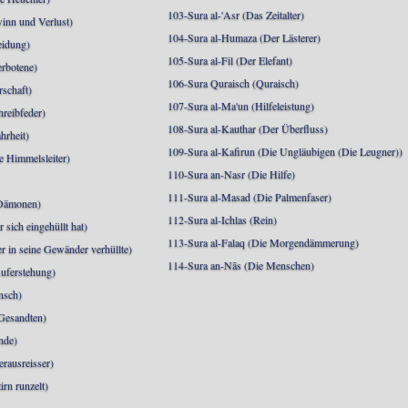
103-Sura al-'Asr (Das Zeitalter)
inn und Verlust)
104-Sura al-Humaza (Der Lästerer)
eidung)
105-Sura al-Fil (Der Elefant)
erbotene)
106-Sura Quraisch (Quraisch)
rschaft)
107-Sura al-Ma'un (Hilfeleistung)
hreibfeder)
108-Sura al-Kauthar (Der Überfluss)
hrheit)
109-Sura al-Kafirun (Die Ungläubigen (Die Leugner))
e Himmelsleiter)
110-Sura an-Nasr (Die Hilfe)
111-Sura al-Masad (Die Palmenfaser)
 Dämonen)
112-Sura al-Ichlas (Rein)
sich eingehüllt hat)
113-Sura al-Falaq (Die Morgendämmerung)
r in seine Gewänder verhüllte)
114-Sura an-Nās (Die Menschen)
uferstehung)
nsch)
 Gesandten)
nde)
erausreisser)
irn runzelt)