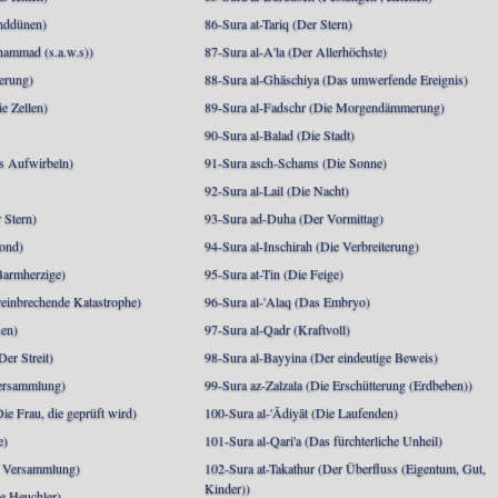
anddünen)
86-Sura at-Tariq (Der Stern)
mmad (s.a.w.s))
87-Sura al-A'la (Der Allerhöchste)
berung)
88-Sura al-Ghāschiya (Das umwerfende Ereignis)
e Zellen)
89-Sura al-Fadschr (Die Morgendämmerung)
90-Sura al-Balad (Die Stadt)
s Aufwirbeln)
91-Sura asch-Schams (Die Sonne)
92-Sura al-Lail (Die Nacht)
 Stern)
93-Sura ad-Duha (Der Vormittag)
ond)
94-Sura al-Inschirah (Die Verbreiterung)
Barmherzige)
95-Sura at-Tin (Die Feige)
reinbrechende Katastrophe)
96-Sura al-'Alaq (Das Embryo)
sen)
97-Sura al-Qadr (Kraftvoll)
er Streit)
98-Sura al-Bayyina (Der eindeutige Beweis)
Versammlung)
99-Sura az-Zalzala (Die Erschütterung (Erdbeben))
e Frau, die geprüft wird)
100-Sura al-'Ādiyāt (Die Laufenden)
e)
101-Sura al-Qari'a (Das fürchterliche Unheil)
e Versammlung)
102-Sura at-Takathur (Der Überfluss (Eigentum, Gut,
Kinder))
e Heuchler)