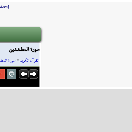
]
dern
سورة المطـفـفين
سورة المطـ
»
القرآن الكريم