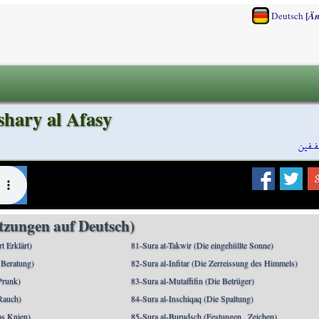
[
Deutsch
Än
shary al Afasy
فـفين
etzungen auf Deutsch)
rt Erklärt)
81-Sura at-Takwir (Die eingehüllte Sonne)
 Beratung)
82-Sura al-Infitar (Die Zerreissung des Himmels)
Prunk)
83-Sura al-Mutaffifin (Die Betrüger)
Rauch)
84-Sura al-Inschiqaq (Die Spaltung)
as Knien)
85-Sura al-Burudsch (Festungen , Zeichen)