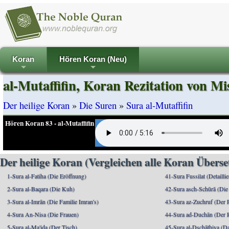
Koran
Hören Koran (Neu)
+
+
al-Mutaffifin, Koran Rezitation von Mi
Der heilige Koran
»
Die Suren
»
Sura al-Mutaffifin
Hören Koran 83 - al-Mutaffifin
Der heilige Koran (Vergleichen alle Koran Übers
1-Sura al-Fatiha (Die Eröffnung)
41-Sura Fussilat (Detaillie
2-Sura al-Baqara (Die Kuh)
42-Sura asch-Schūrā (Die
3-Sura al-Imrān (Die Familie Imran's)
43-Sura az-Zuchruf (Der 
4-Sura An-Nisa (Die Frauen)
44-Sura ad-Duchān (Der 
5-Sura al-Ma'ida (Der Tisch)
45-Sura al-Dschāthiya (D