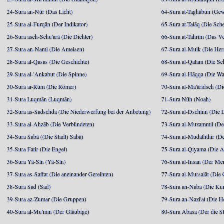
24-Sura an-Nūr (Das Licht)
64-Sura at-Taghābun (Gew
25-Sura al-Furqān (Der Indikator)
65-Sura at-Talāq (Die Sch
26-Sura asch-Schu'arā (Die Dichter)
66-Sura at-Tahrīm (Das V
27-Sura an-Naml (Die Ameisen)
67-Sura al-Mulk (Die Her
28-Sura al-Qasas (Die Geschichte)
68-Sura al-Qalam (Die Sc
29-Sura al-'Ankabut (Die Spinne)
69-Sura al-Hāqqa (Die Wa
30-Sura ar-Rūm (Die Römer)
70-Sura al-Ma'āridsch (Di
31-Sura Luqmān (Luqmān)
71-Sura Nūh (Noah)
32-Sura as-Sadschda (Die Niederwerfung bei der Anbetung)
72-Sura al-Dschinn (Die
33-Sura al-Ahzāb (Die Verbündeten)
73-Sura al-Muzammil (Der 
34-Sura Sabā ((Die Stadt) Sabā)
74-Sura al-Mudaththir (De
35-Sura Fatir (Die Engel)
75-Sura al-Qiyama (Die A
36-Sura Yā-Sīn (Yā-Sīn)
76-Sura al-Insan (Der Me
37-Sura as-Saffat (Die aneinander Gereihten)
77-Sura al-Mursalāt (Die
38-Sura Sad (Sad)
78-Sura an-Naba (Die Ku
39-Sura az-Zumar (Die Gruppen)
79-Sura an-Nazi'at (Die H
40-Sura al-Mu'min (Der Gläubige)
80-Sura Abasa (Der die St