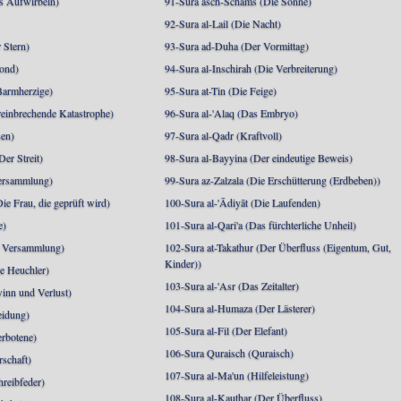
s Aufwirbeln)
91-Sura asch-Schams (Die Sonne)
92-Sura al-Lail (Die Nacht)
 Stern)
93-Sura ad-Duha (Der Vormittag)
ond)
94-Sura al-Inschirah (Die Verbreiterung)
Barmherzige)
95-Sura at-Tin (Die Feige)
reinbrechende Katastrophe)
96-Sura al-'Alaq (Das Embryo)
sen)
97-Sura al-Qadr (Kraftvoll)
er Streit)
98-Sura al-Bayyina (Der eindeutige Beweis)
Versammlung)
99-Sura az-Zalzala (Die Erschütterung (Erdbeben))
e Frau, die geprüft wird)
100-Sura al-'Ādiyāt (Die Laufenden)
e)
101-Sura al-Qari'a (Das fürchterliche Unheil)
e Versammlung)
102-Sura at-Takathur (Der Überfluss (Eigentum, Gut,
Kinder))
e Heuchler)
103-Sura al-'Asr (Das Zeitalter)
inn und Verlust)
104-Sura al-Humaza (Der Lästerer)
eidung)
105-Sura al-Fil (Der Elefant)
erbotene)
106-Sura Quraisch (Quraisch)
rschaft)
107-Sura al-Ma'un (Hilfeleistung)
hreibfeder)
108-Sura al-Kauthar (Der Überfluss)