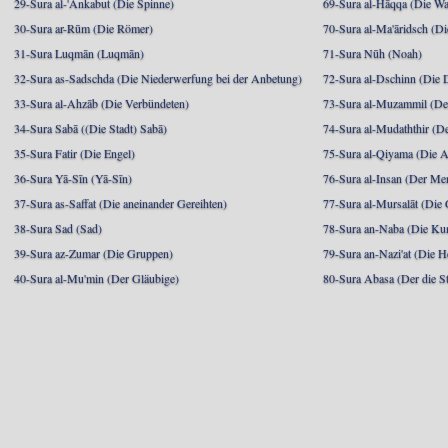
29-Sura al-'Ankabut (Die Spinne)
69-Sura al-Hāqqa (Die Wa
30-Sura ar-Rūm (Die Römer)
70-Sura al-Ma'āridsch (Di
31-Sura Luqmān (Luqmān)
71-Sura Nūh (Noah)
32-Sura as-Sadschda (Die Niederwerfung bei der Anbetung)
72-Sura al-Dschinn (Die
33-Sura al-Ahzāb (Die Verbündeten)
73-Sura al-Muzammil (Der 
34-Sura Sabā ((Die Stadt) Sabā)
74-Sura al-Mudaththir (De
35-Sura Fatir (Die Engel)
75-Sura al-Qiyama (Die A
36-Sura Yā-Sīn (Yā-Sīn)
76-Sura al-Insan (Der Me
37-Sura as-Saffat (Die aneinander Gereihten)
77-Sura al-Mursalāt (Die
38-Sura Sad (Sad)
78-Sura an-Naba (Die Ku
39-Sura az-Zumar (Die Gruppen)
79-Sura an-Nazi'at (Die H
40-Sura al-Mu'min (Der Gläubige)
80-Sura Abasa (Der die St