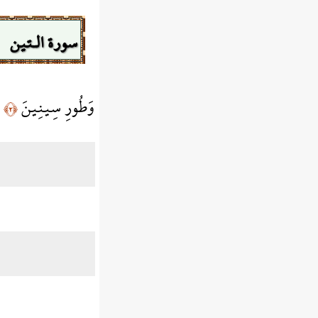
سورة الـتين
وَطُورِ سِينِينَ
﴿٢﴾