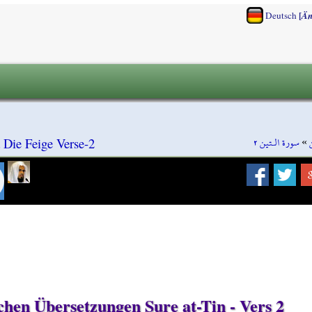
[
Deutsch
Än
سورة الـتين ٢
»
a Die Feige Verse-2
schen Übersetzungen Sure at-Tin - Vers 2