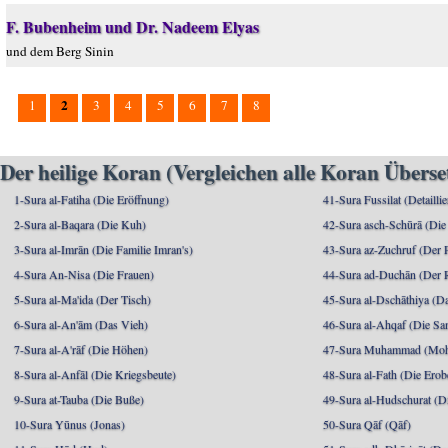
F. Bubenheim und Dr. Nadeem Elyas
und dem Berg Sinin
2
1
3
4
5
6
7
8
Der heilige Koran (Vergleichen alle Koran Übers
1-Sura al-Fatiha (Die Eröffnung)
41-Sura Fussilat (Detaillie
2-Sura al-Baqara (Die Kuh)
42-Sura asch-Schūrā (Die
3-Sura al-Imrān (Die Familie Imran's)
43-Sura az-Zuchruf (Der 
4-Sura An-Nisa (Die Frauen)
44-Sura ad-Duchān (Der 
5-Sura al-Ma'ida (Der Tisch)
45-Sura al-Dschāthiya (D
6-Sura al-An'ām (Das Vieh)
46-Sura al-Ahqaf (Die S
7-Sura al-A'rāf (Die Höhen)
47-Sura Muhammad (Moha
8-Sura al-Anfāl (Die Kriegsbeute)
48-Sura al-Fath (Die Ero
9-Sura at-Tauba (Die Buße)
49-Sura al-Hudschurat (Di
10-Sura Yūnus (Jonas)
50-Sura Qāf (Qāf)