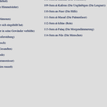
hrheit)
109-Sura al-Kafirun (Die Ungläubigen (Die Leugner))
e Himmelsleiter)
110-Sura an-Nasr (Die Hilfe)
111-Sura al-Masad (Die Palmenfaser)
 Dämonen)
112-Sura al-Ichlas (Rein)
sich eingehüllt hat)
113-Sura al-Falaq (Die Morgendämmerung)
r in seine Gewänder verhüllte)
114-Sura an-Nās (Die Menschen)
uferstehung)
nsch)
 Gesandten)
nde)
erausreisser)
irn runzelt)