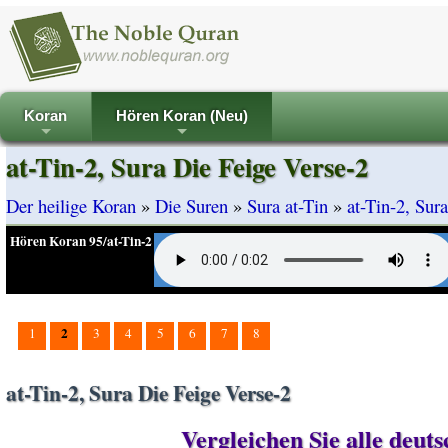
Koran
Hören Koran (Neu)
+
+
at-Tin-2, Sura Die Feige Verse-2
Der heilige Koran
»
Die Suren
»
Sura at-Tin
»
at-Tin-2, Sur
Hören Koran 95/at-Tin-2
2
1
3
4
5
6
7
8
at-Tin-2, Sura Die Feige Verse-2
Vergleichen Sie alle deut