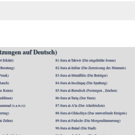
etzungen auf Deutsch)
rt Erklärt)
81-Sura at-Takwir (Die eingehüllte Sonne)
 Beratung)
82-Sura al-Infitar (Die Zerreissung des Himmels)
Prunk)
83-Sura al-Mutaffifin (Die Betrüger)
Rauch)
84-Sura al-Inschiqaq (Die Spaltung)
as Knien)
85-Sura al-Burudsch (Festungen , Zeichen)
anddünen)
86-Sura at-Tariq (Der Stern)
mmad (s.a.w.s))
87-Sura al-A'la (Der Allerhöchste)
berung)
88-Sura al-Ghāschiya (Das umwerfende Ereignis)
e Zellen)
89-Sura al-Fadschr (Die Morgendämmerung)
90-Sura al-Balad (Die Stadt)