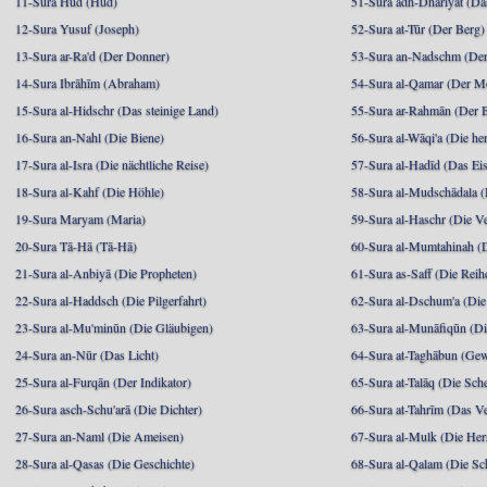
11-Sura Hūd (Hud)
51-Sura adh-Dhāriyāt (Da
12-Sura Yusuf (Joseph)
52-Sura at-Tūr (Der Berg)
13-Sura ar-Ra'd (Der Donner)
53-Sura an-Nadschm (Der
14-Sura Ibrāhīm (Abraham)
54-Sura al-Qamar (Der M
15-Sura al-Hidschr (Das steinige Land)
55-Sura ar-Rahmān (Der 
16-Sura an-Nahl (Die Biene)
56-Sura al-Wāqi'a (Die he
17-Sura al-Isra (Die nächtliche Reise)
57-Sura al-Hadīd (Das Ei
18-Sura al-Kahf (Die Höhle)
58-Sura al-Mudschādala (D
19-Sura Maryam (Maria)
59-Sura al-Haschr (Die 
20-Sura Tā-Hā (Tā-Hā)
60-Sura al-Mumtahinah (Di
21-Sura al-Anbiyā (Die Propheten)
61-Sura as-Saff (Die Reih
22-Sura al-Haddsch (Die Pilgerfahrt)
62-Sura al-Dschum'a (Di
23-Sura al-Mu'minūn (Die Gläubigen)
63-Sura al-Munāfiqūn (Di
24-Sura an-Nūr (Das Licht)
64-Sura at-Taghābun (Gew
25-Sura al-Furqān (Der Indikator)
65-Sura at-Talāq (Die Sch
26-Sura asch-Schu'arā (Die Dichter)
66-Sura at-Tahrīm (Das V
27-Sura an-Naml (Die Ameisen)
67-Sura al-Mulk (Die Her
28-Sura al-Qasas (Die Geschichte)
68-Sura al-Qalam (Die Sc