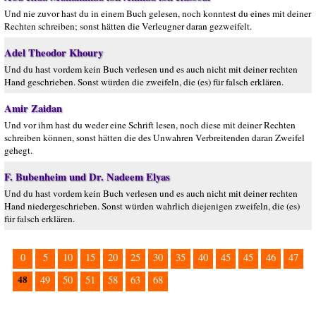
Und nie zuvor hast du in einem Buch gelesen, noch konntest du eines mit deiner
Rechten schreiben; sonst hätten die Verleugner daran gezweifelt.
Adel Theodor Khoury
Und du hast vordem kein Buch verlesen und es auch nicht mit deiner rechten
Hand geschrieben. Sonst würden die zweifeln, die (es) für falsch erklären.
Amir Zaidan
Und vor ihm hast du weder eine Schrift lesen, noch diese mit deiner Rechten
schreiben können, sonst hätten die des Unwahren Verbreitenden daran Zweifel
gehegt.
F. Bubenheim und Dr. Nadeem Elyas
Und du hast vordem kein Buch verlesen und es auch nicht mit deiner rechten
Hand niedergeschrieben. Sonst würden wahrlich diejenigen zweifeln, die (es)
für falsch erklären.
0
5
10
15
20
25
30
35
40
45
45
46
47
48
49
50
51
58
63
68