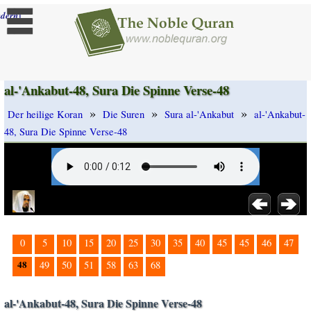
]
dern
al-'Ankabut-48, Sura Die Spinne Verse-48
»
»
»
Der heilige Koran
Die Suren
Sura al-'Ankabut
al-'Ankabut-
48, Sura Die Spinne Verse-48
0
5
10
15
20
25
30
35
40
45
45
46
47
48
49
50
51
58
63
68
al-'Ankabut-48, Sura Die Spinne Verse-48