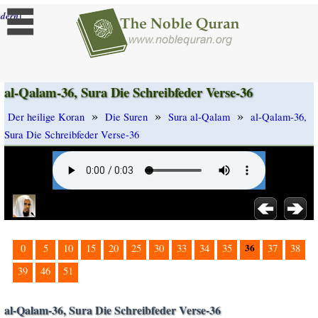
]
dern
al-Qalam-36, Sura Die Schreibfeder Verse-36
»
»
»
Der heilige Koran
Die Suren
Sura al-Qalam
al-Qalam-36,
Sura Die Schreibfeder Verse-36
36
0
5
10
15
20
25
30
33
34
35
37
38
39
46
51
al-Qalam-36, Sura Die Schreibfeder Verse-36