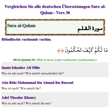
Vergleichen Sie alle deutschen Übersetzungen Sure al-
Qalam - Vers 36
سورة الـقـلـم
Sura al-Qalam
Bißmillachir rachmanir rachim.
مَا لَكُمْ كَيْفَ تَحْكُمُونَ
﴿٣٦﴾
68/al-Qalam-36:
Mah leckum, kejfe tachkumun (tachkumune).
Imam Iskender Ali Mihr
Was ist mit euch? Wie urteilt (entscheidet) ihr?
Abu Rida Muhammad ibn Ahmad ibn Rassoul
Was ist euch? Wie urteilt ihr?
Adel Theodor Khoury
Was ist mit euch? Wie urteilt ihr nur?