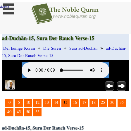
]
dern
ad-Duchān-15, Sura Der Rauch Verse-15
»
»
»
Der heilige Koran
Die Suren
Sura ad-Duchān
ad-Duchān-
15, Sura Der Rauch Verse-15
15
0
5
10
12
13
14
16
17
18
25
30
35
40
45
50
55
ad-Duchān-15, Sura Der Rauch Verse-15