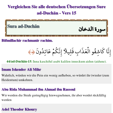
Vergleichen Sie alle deutschen Übersetzungen Sure
ad-Duchān - Vers 15
سورة الدخان
Sura ad-Duchān
Bißmillachir rachmanir rachim.
إِنَّا كَاشِفُو الْعَذَابِ قَلِيلًا إِنَّكُمْ عَائِدُونَ
﴿١٥﴾
44/ad-Duchān-15:
Inna kaschiful asabi kalilen inneckum aidun (aidune).
Imam Iskender Ali Mihr
Wahrlich, würden wir die Pein ein wenig aufheben, so würdet ihr (wieder (zum
Heidentum) umkehren.
Abu Rida Muhammad ibn Ahmad ibn Rassoul
Wir werden die Strafe geringfügig hinwegnehmen, ihr aber werdet rückfällig
werden
Adel Theodor Khoury