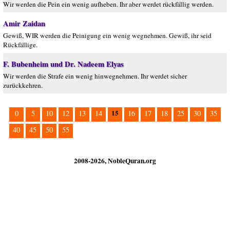
Wir werden die Pein ein wenig aufheben. Ihr aber werdet rückfällig werden.
Amir Zaidan
Gewiß, WIR werden die Peinigung ein wenig wegnehmen. Gewiß, ihr seid
Rückfällige.
F. Bubenheim und Dr. Nadeem Elyas
Wir werden die Strafe ein wenig hinwegnehmen. Ihr werdet sicher
zurückkehren.
15
0
5
10
12
13
14
16
17
18
25
30
35
40
45
50
55
2008-2026, NobleQuran.org