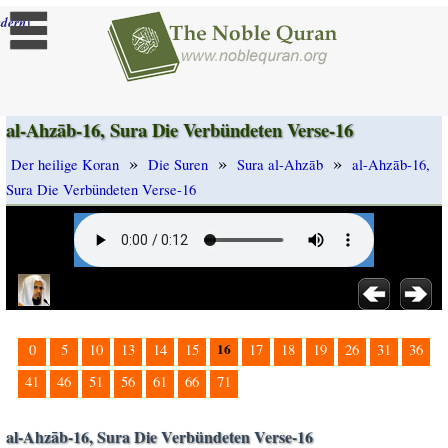
]
dern
al-Ahzāb-16, Sura Die Verbündeten Verse-16
»
»
»
Der heilige Koran
Die Suren
Sura al-Ahzāb
al-Ahzāb-16,
Sura Die Verbündeten Verse-16
16
0
5
10
13
14
15
17
18
19
26
31
36
41
46
51
56
61
66
71
al-Ahzāb-16, Sura Die Verbündeten Verse-16