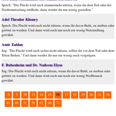
Sprich: "Die Flucht wird euch nimmermehr nützen, wenn ihr dem Tod oder der
Niedermetzelung entflieht; dann werdet ihr nur wenig genießen."
Adel Theodor Khoury
Sprich: Die Flucht wird euch nicht nützen, wenn ihr davor flieht, zu sterben oder
getötet zu werden. Und dann wird euch nur noch ein wenig Nutznießung
gewährt.
Amir Zaidan
Sag: "Die Flucht wird euch sicher nicht nützen, solltet ihr vor dem Tod oder dem
Töten fliehen." Und dann werdet ihr nur ein wenig euch vergnügen.
F. Bubenheim und Dr. Nadeem Elyas
Sag: Die Flucht wird euch nicht nützen, wenn ihr davor flieht, zu sterben oder
getötet zu werden. Und dann wird euch nur noch ein wenig Nießbrauch
gewährt.
16
0
5
10
13
14
15
17
18
19
26
31
36
41
46
51
56
61
66
71