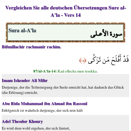
Vergleichen Sie alle deutschen Übersetzungen Sure al-
A'la - Vers 14
سورة الأعـلى
Sura al-A'la
Bißmillachir rachmanir rachim.
قَدْ أَفْلَحَ مَن تَزَكَّى
﴿١٤﴾
87/al-A'la-14:
Kad eflecha men tesekka.
Imam Iskender Ali Mihr
Derjenige, der die Teilreinigung der Seele erreicht hat, hat dadurch das Glück
(die Erlösung) erreicht.
Abu Rida Muhammad ibn Ahmad ibn Rassoul
Erfolgreich ist wahrlich derjenige, der sich rein hält
Adel Theodor Khoury
Es wird dem wohl ergehen, der sich läutert,