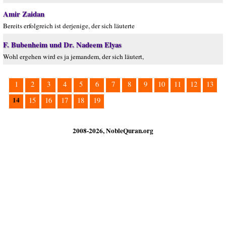
Amir Zaidan
Bereits erfolgreich ist derjenige, der sich läuterte
F. Bubenheim und Dr. Nadeem Elyas
Wohl ergehen wird es ja jemandem, der sich läutert,
1
2
3
4
5
6
7
8
9
10
11
12
13
14
15
16
17
18
19
2008-2026, NobleQuran.org