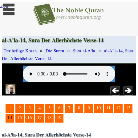
]
dern
al-A'la-14, Sura Der Allerhöchste Verse-14
»
»
»
Der heilige Koran
Die Suren
Sura al-A'la
al-A'la-14, Sura
Der Allerhöchste Verse-14
1
2
3
4
5
6
7
8
9
10
11
12
13
14
15
16
17
18
19
al-A'la-14, Sura Der Allerhöchste Verse-14