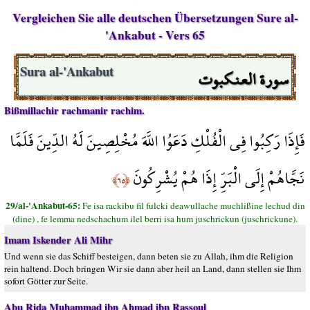
Vergleichen Sie alle deutschen Übersetzungen Sure al-
'Ankabut - Vers 65
سورة العنكبوت
Sura al-'Ankabut
Bißmillachir rachmanir rachim.
فَإِذَا رَكِبُوا فِي الْفُلْكِ دَعَوُا اللَّهَ مُخْلِصِينَ لَهُ الدِّينَ فَلَمَّا
نَجَّاهُمْ إِلَى الْبَرِّ إِذَا هُمْ يُشْرِكُونَ
﴿٦٥﴾
29/al-'Ankabut-65:
Fe isa rackibu fil fulcki deawullache muchlißine lechud din
(dine) , fe lemma nedschachum ilel berri isa hum juschrickun (juschrickune).
Imam Iskender Ali Mihr
Und wenn sie das Schiff besteigen, dann beten sie zu Allah, ihm die Religion
rein haltend. Doch bringen Wir sie dann aber heil an Land, dann stellen sie Ihm
sofort Götter zur Seite.
Abu Rida Muhammad ibn Ahmad ibn Rassoul