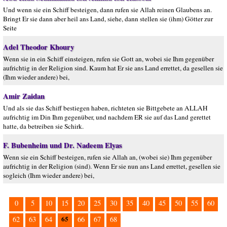
Und wenn sie ein Schiff besteigen, dann rufen sie Allah reinen Glaubens an.
Bringt Er sie dann aber heil ans Land, siehe, dann stellen sie (ihm) Götter zur
Seite
Adel Theodor Khoury
Wenn sie in ein Schiff einsteigen, rufen sie Gott an, wobei sie Ihm gegenüber
aufrichtig in der Religion sind. Kaum hat Er sie ans Land errettet, da gesellen sie
(Ihm wieder andere) bei,
Amir Zaidan
Und als sie das Schiff bestiegen haben, richteten sie Bittgebete an ALLAH
aufrichtig im Din Ihm gegenüber, und nachdem ER sie auf das Land gerettet
hatte, da betreiben sie Schirk.
F. Bubenheim und Dr. Nadeem Elyas
Wenn sie ein Schiff besteigen, rufen sie Allah an, (wobei sie) Ihm gegenüber
aufrichtig in der Religion (sind). Wenn Er sie nun ans Land errettet, gesellen sie
sogleich (Ihm wieder andere) bei,
0
5
10
15
20
25
30
35
40
45
50
55
60
65
62
63
64
66
67
68