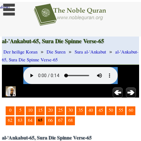
]
dern
al-'Ankabut-65, Sura Die Spinne Verse-65
»
»
»
Der heilige Koran
Die Suren
Sura al-'Ankabut
al-'Ankabut-
65, Sura Die Spinne Verse-65
0
5
10
15
20
25
30
35
40
45
50
55
60
65
62
63
64
66
67
68
al-'Ankabut-65, Sura Die Spinne Verse-65