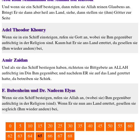
Und wenn sie ein Schiff besteigen, dann rufen sie Allah reinen Glaubens an.
Bringt Er sie dann aber heil ans Land, siehe, dann stellen sie (ihm) Götter zur
Seite
Adel Theodor Khoury
Wenn sie in ein Schiff einsteigen, rufen sie Gott an, wobei sie Ihm gegenüber
aufrichtig in der Religion sind. Kaum hat Er sie ans Land errettet, da gesellen sie
(Ihm wieder andere) bei,
Amir Zaidan
Und als sie das Schiff bestiegen haben, richteten sie Bittgebete an ALLAH
aufrichtig im Din Ihm gegenüber, und nachdem ER sie auf das Land gerettet
hatte, da betreiben sie Schirk.
F. Bubenheim und Dr. Nadeem Elyas
Wenn sie ein Schiff besteigen, rufen sie Allah an, (wobei sie) Ihm gegenüber
aufrichtig in der Religion (sind). Wenn Er sie nun ans Land errettet, gesellen sie
sogleich (Ihm wieder andere) bei,
0
5
10
15
20
25
30
35
40
45
50
55
60
65
62
63
64
66
67
68