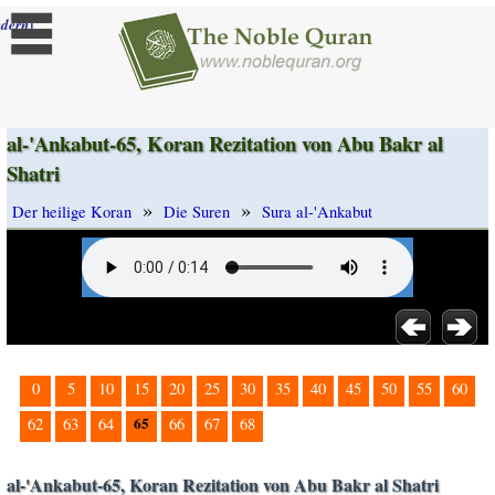
]
dern
al-'Ankabut-65, Koran Rezitation von Abu Bakr al
Shatri
»
»
Der heilige Koran
Die Suren
Sura al-'Ankabut
0
5
10
15
20
25
30
35
40
45
50
55
60
65
62
63
64
66
67
68
al-'Ankabut-65, Koran Rezitation von Abu Bakr al Shatri