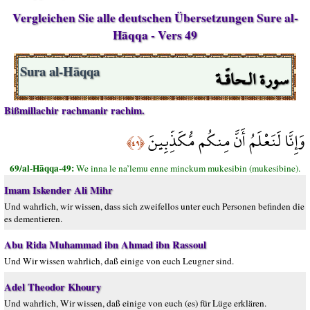
Vergleichen Sie alle deutschen Übersetzungen Sure al-
Hāqqa - Vers 49
سورة الـحاقّـة
Sura al-Hāqqa
Bißmillachir rachmanir rachim.
وَإِنَّا لَنَعْلَمُ أَنَّ مِنكُم مُّكَذِّبِينَ
﴿٤٩﴾
69/al-Hāqqa-49:
We inna le na’lemu enne minckum mukesibin (mukesibine).
Imam Iskender Ali Mihr
Und wahrlich, wir wissen, dass sich zweifellos unter euch Personen befinden die
es dementieren.
Abu Rida Muhammad ibn Ahmad ibn Rassoul
Und Wir wissen wahrlich, daß einige von euch Leugner sind.
Adel Theodor Khoury
Und wahrlich, Wir wissen, daß einige von euch (es) für Lüge erklären.