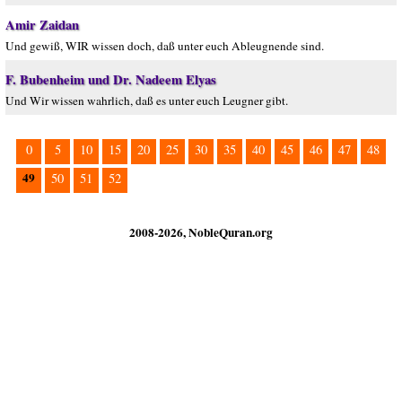
Amir Zaidan
Und gewiß, WIR wissen doch, daß unter euch Ableugnende sind.
F. Bubenheim und Dr. Nadeem Elyas
Und Wir wissen wahrlich, daß es unter euch Leugner gibt.
0
5
10
15
20
25
30
35
40
45
46
47
48
49
50
51
52
2008-2026, NobleQuran.org