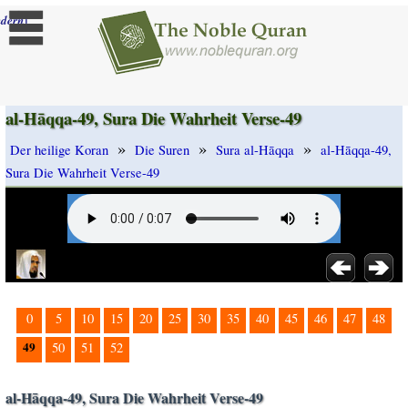
]
dern
al-Hāqqa-49, Sura Die Wahrheit Verse-49
»
»
»
Der heilige Koran
Die Suren
Sura al-Hāqqa
al-Hāqqa-49,
Sura Die Wahrheit Verse-49
0
5
10
15
20
25
30
35
40
45
46
47
48
49
50
51
52
al-Hāqqa-49, Sura Die Wahrheit Verse-49