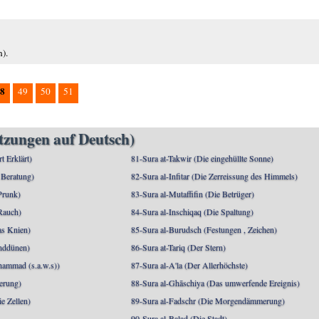
).
8
49
50
51
etzungen auf Deutsch)
rt Erklärt)
81-Sura at-Takwir (Die eingehüllte Sonne)
 Beratung)
82-Sura al-Infitar (Die Zerreissung des Himmels)
Prunk)
83-Sura al-Mutaffifin (Die Betrüger)
Rauch)
84-Sura al-Inschiqaq (Die Spaltung)
as Knien)
85-Sura al-Burudsch (Festungen , Zeichen)
anddünen)
86-Sura at-Tariq (Der Stern)
mmad (s.a.w.s))
87-Sura al-A'la (Der Allerhöchste)
berung)
88-Sura al-Ghāschiya (Das umwerfende Ereignis)
e Zellen)
89-Sura al-Fadschr (Die Morgendämmerung)
90-Sura al-Balad (Die Stadt)