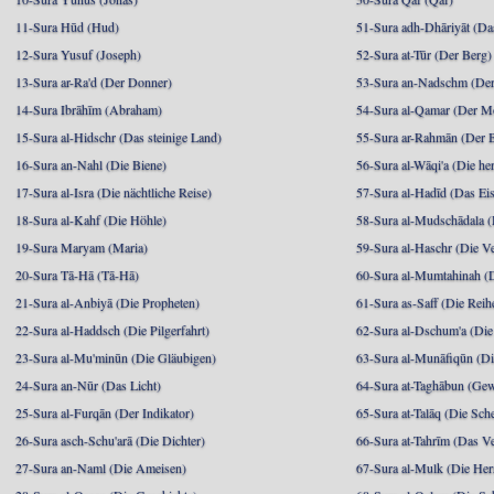
11-Sura Hūd (Hud)
51-Sura adh-Dhāriyāt (Da
12-Sura Yusuf (Joseph)
52-Sura at-Tūr (Der Berg)
13-Sura ar-Ra'd (Der Donner)
53-Sura an-Nadschm (Der
14-Sura Ibrāhīm (Abraham)
54-Sura al-Qamar (Der M
15-Sura al-Hidschr (Das steinige Land)
55-Sura ar-Rahmān (Der 
16-Sura an-Nahl (Die Biene)
56-Sura al-Wāqi'a (Die he
17-Sura al-Isra (Die nächtliche Reise)
57-Sura al-Hadīd (Das Ei
18-Sura al-Kahf (Die Höhle)
58-Sura al-Mudschādala (D
19-Sura Maryam (Maria)
59-Sura al-Haschr (Die 
20-Sura Tā-Hā (Tā-Hā)
60-Sura al-Mumtahinah (Di
21-Sura al-Anbiyā (Die Propheten)
61-Sura as-Saff (Die Reih
22-Sura al-Haddsch (Die Pilgerfahrt)
62-Sura al-Dschum'a (Di
23-Sura al-Mu'minūn (Die Gläubigen)
63-Sura al-Munāfiqūn (Di
24-Sura an-Nūr (Das Licht)
64-Sura at-Taghābun (Gew
25-Sura al-Furqān (Der Indikator)
65-Sura at-Talāq (Die Sch
26-Sura asch-Schu'arā (Die Dichter)
66-Sura at-Tahrīm (Das V
27-Sura an-Naml (Die Ameisen)
67-Sura al-Mulk (Die Her