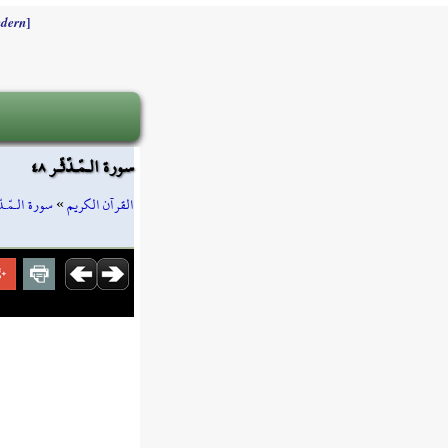
]
dern
سورة الـمّـدّثّـر ٤٨
سورة الـمّـدّث
»
القرآن الكريم