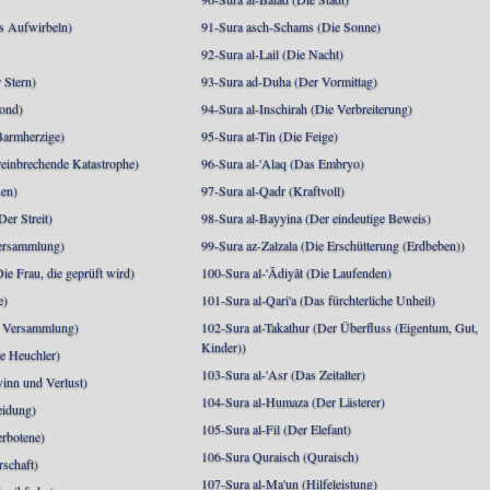
s Aufwirbeln)
91-Sura asch-Schams (Die Sonne)
92-Sura al-Lail (Die Nacht)
 Stern)
93-Sura ad-Duha (Der Vormittag)
ond)
94-Sura al-Inschirah (Die Verbreiterung)
Barmherzige)
95-Sura at-Tin (Die Feige)
reinbrechende Katastrophe)
96-Sura al-'Alaq (Das Embryo)
sen)
97-Sura al-Qadr (Kraftvoll)
er Streit)
98-Sura al-Bayyina (Der eindeutige Beweis)
Versammlung)
99-Sura az-Zalzala (Die Erschütterung (Erdbeben))
e Frau, die geprüft wird)
100-Sura al-'Ādiyāt (Die Laufenden)
e)
101-Sura al-Qari'a (Das fürchterliche Unheil)
e Versammlung)
102-Sura at-Takathur (Der Überfluss (Eigentum, Gut,
Kinder))
e Heuchler)
103-Sura al-'Asr (Das Zeitalter)
inn und Verlust)
104-Sura al-Humaza (Der Lästerer)
eidung)
105-Sura al-Fil (Der Elefant)
erbotene)
106-Sura Quraisch (Quraisch)
rschaft)
107-Sura al-Ma'un (Hilfeleistung)