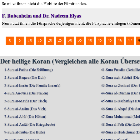
So nützt ihnen nicht die Fürbitte der Fürbittenden.
F. Bubenheim und Dr. Nadeem Elyas
Nun nützt ihnen die Fürsprache derjenigen nicht, die Fürsprache einlegen (können
4
0
5
10
15
20
25
30
35
40
45
45
46
47
Der heilige Koran (Vergleichen alle Koran Übers
1-Sura al-Fatiha (Die Eröffnung)
41-Sura Fussilat (Detaillie
2-Sura al-Baqara (Die Kuh)
42-Sura asch-Schūrā (Die
3-Sura al-Imrān (Die Familie Imran's)
43-Sura az-Zuchruf (Der 
4-Sura An-Nisa (Die Frauen)
44-Sura ad-Duchān (Der 
5-Sura al-Ma'ida (Der Tisch)
45-Sura al-Dschāthiya (D
6-Sura al-An'ām (Das Vieh)
46-Sura al-Ahqaf (Die S
7-Sura al-A'rāf (Die Höhen)
47-Sura Muhammad (Moha
8-Sura al-Anfāl (Die Kriegsbeute)
48-Sura al-Fath (Die Ero
9-Sura at-Tauba (Die Buße)
49-Sura al-Hudschurat (Di
10-Sura Yūnus (Jonas)
50-Sura Qāf (Qāf)