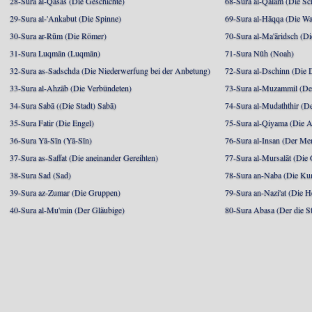
28-Sura al-Qasas (Die Geschichte)
68-Sura al-Qalam (Die Sc
29-Sura al-'Ankabut (Die Spinne)
69-Sura al-Hāqqa (Die Wa
30-Sura ar-Rūm (Die Römer)
70-Sura al-Ma'āridsch (Di
31-Sura Luqmān (Luqmān)
71-Sura Nūh (Noah)
32-Sura as-Sadschda (Die Niederwerfung bei der Anbetung)
72-Sura al-Dschinn (Die
33-Sura al-Ahzāb (Die Verbündeten)
73-Sura al-Muzammil (Der 
34-Sura Sabā ((Die Stadt) Sabā)
74-Sura al-Mudaththir (De
35-Sura Fatir (Die Engel)
75-Sura al-Qiyama (Die A
36-Sura Yā-Sīn (Yā-Sīn)
76-Sura al-Insan (Der Me
37-Sura as-Saffat (Die aneinander Gereihten)
77-Sura al-Mursalāt (Die
38-Sura Sad (Sad)
78-Sura an-Naba (Die Ku
39-Sura az-Zumar (Die Gruppen)
79-Sura an-Nazi'at (Die H
40-Sura al-Mu'min (Der Gläubige)
80-Sura Abasa (Der die St