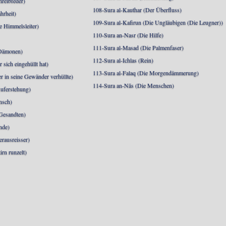
hreibfeder)
108-Sura al-Kauthar (Der Überfluss)
hrheit)
109-Sura al-Kafirun (Die Ungläubigen (Die Leugner))
e Himmelsleiter)
110-Sura an-Nasr (Die Hilfe)
111-Sura al-Masad (Die Palmenfaser)
 Dämonen)
112-Sura al-Ichlas (Rein)
sich eingehüllt hat)
113-Sura al-Falaq (Die Morgendämmerung)
r in seine Gewänder verhüllte)
114-Sura an-Nās (Die Menschen)
uferstehung)
nsch)
 Gesandten)
nde)
erausreisser)
irn runzelt)