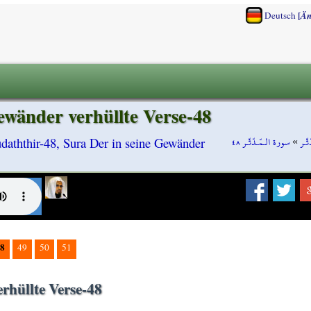
[
Deutsch
Än
ewänder verhüllte Verse-48
سورة الـمّـدّثّـر ٤٨
»
ّـر
daththir-48, Sura Der in seine Gewänder
8
49
50
51
rhüllte Verse-48