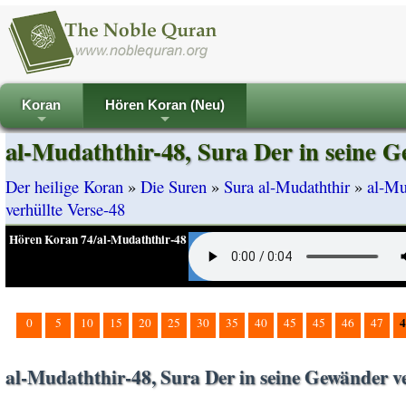
Koran
Hören Koran (Neu)
+
+
al-Mudaththir-48, Sura Der in seine G
Der heilige Koran
»
Die Suren
»
Sura al-Mudaththir
»
al-Mu
verhüllte Verse-48
Hören Koran 74/al-Mudaththir-48
4
0
5
10
15
20
25
30
35
40
45
45
46
47
al-Mudaththir-48, Sura Der in seine Gewänder ve