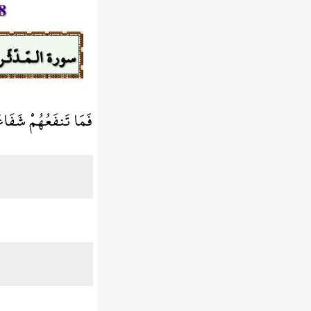
8
سورة الـمّـدّثّـر
فَمَا تَنفَعُهُمْ شَفَاع