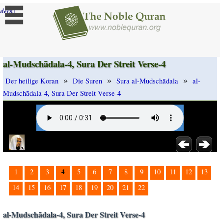
]
dern
al-Mudschādala-4, Sura Der Streit Verse-4
»
»
»
Der heilige Koran
Die Suren
Sura al-Mudschādala
al-
Mudschādala-4, Sura Der Streit Verse-4
4
1
2
3
5
6
7
8
9
10
11
12
13
14
15
16
17
18
19
20
21
22
al-Mudschādala-4, Sura Der Streit Verse-4