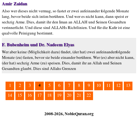
Amir Zaidan
Also wer dieses nicht vermag, so fastet er zwei aufeinander folgende Monate
lang, bevor beide sich intim berühren. Und wer es nicht kann, dann speist er
sechzig Arme. Dies, damit ihr den Iman an ALLAH und Seinen Gesandten
verinnerlicht. Und diese sind ALLAHs Richtlinien. Und für die Kafir ist eine
qualvolle Peinigung bestimmt.
F. Bubenheim und Dr. Nadeem Elyas
Wer aber keine (Möglichkeit dazu) findet, (der hat) zwei aufeinanderfolgende
Monate (zu) fasten, bevor sie beide einander berühren. Wer (es) aber nicht kann,
(der hat) sechzig Arme (zu) speisen. Dies, damit ihr an Allah und Seinen
Gesandten glaubt. Dies sind Allahs Grenzen
4
1
2
3
5
6
7
8
9
10
11
12
13
14
15
16
17
18
19
20
21
22
2008-2026, NobleQuran.org