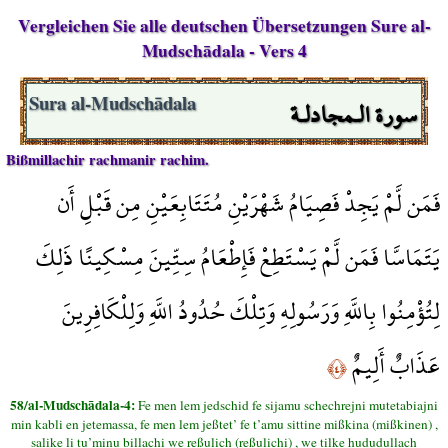
Vergleichen Sie alle deutschen Übersetzungen Sure al-
Mudschādala - Vers 4
سورة الـمجادلـة
Sura al-Mudschādala
Bißmillachir rachmanir rachim.
فَمَن لَّمْ يَجِدْ فَصِيَامُ شَهْرَيْنِ مُتَتَابِعَيْنِ مِن قَبْلِ أَن
يَتَمَاسَّا فَمَن لَّمْ يَسْتَطِعْ فَإِطْعَامُ سِتِّينَ مِسْكِينًا ذَلِكَ
لِتُؤْمِنُوا بِاللَّهِ وَرَسُولِهِ وَتِلْكَ حُدُودُ اللَّهِ وَلِلْكَافِرِينَ
عَذَابٌ أَلِيمٌ
﴿٤﴾
58/al-Mudschādala-4:
Fe men lem jedschid fe sijamu schechrejni mutetabiajni
min kabli en jetemassa, fe men lem jeßtet’ fe t’amu sittine mißkina (mißkinen) ,
salike li tu’minu billachi we reßulich (reßulichi) , we tilke hududullach