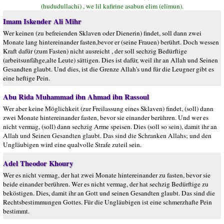
(hududullachi) , we lil kafirine asabun elim (elimun).
Imam Iskender Ali Mihr
Wer keinen (zu befreienden Sklaven oder Dienerin) findet, soll dann zwei
Monate lang hintereinander fasten,bevor er (seine Frauen) berührt. Doch wessen
Kraft dafür (zum Fasten) nicht ausreicht , der soll sechzig Bedürftige
(arbeitsunfähge,alte Leute) sättigen. Dies ist dafür, weil ihr an Allah und Seinen
Gesandten glaubt. Und dies, ist die Grenze Allah's und für die Leugner gibt es
eine heftige Pein.
Abu Rida Muhammad ibn Ahmad ibn Rassoul
Wer aber keine Möglichkeit (zur Freilassung eines Sklaven) findet, (soll) dann
zwei Monate hintereinander fasten, bevor sie einander berühren. Und wer es
nicht vermag, (soll) dann sechzig Arme speisen. Dies (soll so sein), damit ihr an
Allah und Seinen Gesandten glaubt. Das sind die Schranken Allahs; und den
Ungläubigen wird eine qualvolle Strafe zuteil sein.
Adel Theodor Khoury
Wer es nicht vermag, der hat zwei Monate hintereinander zu fasten, bevor sie
beide einander berühren. Wer es nicht vermag, der hat sechzig Bedürftige zu
beköstigen. Dies, damit ihr an Gott und seinen Gesandten glaubt. Das sind die
Rechtsbestimmungen Gottes. Für die Ungläubigen ist eine schmerzhafte Pein
bestimmt.