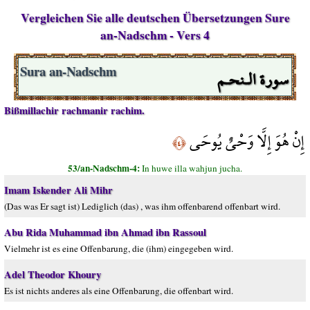
Vergleichen Sie alle deutschen Übersetzungen Sure
an-Nadschm - Vers 4
سورة الـنحـم
Sura an-Nadschm
Bißmillachir rachmanir rachim.
إِنْ هُوَ إِلَّا وَحْيٌ يُوحَى
﴿٤﴾
53/an-Nadschm-4:
In huwe illa wahjun jucha.
Imam Iskender Ali Mihr
(Das was Er sagt ist) Lediglich (das) , was ihm offenbarend offenbart wird.
Abu Rida Muhammad ibn Ahmad ibn Rassoul
Vielmehr ist es eine Offenbarung, die (ihm) eingegeben wird.
Adel Theodor Khoury
Es ist nichts anderes als eine Offenbarung, die offenbart wird.