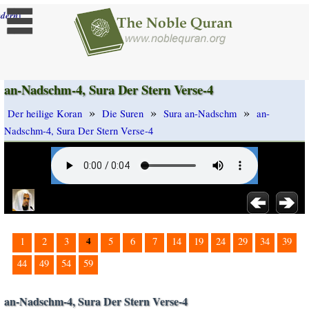
]
dern
an-Nadschm-4, Sura Der Stern Verse-4
»
»
»
Der heilige Koran
Die Suren
Sura an-Nadschm
an-
Nadschm-4, Sura Der Stern Verse-4
4
1
2
3
5
6
7
14
19
24
29
34
39
44
49
54
59
an-Nadschm-4, Sura Der Stern Verse-4