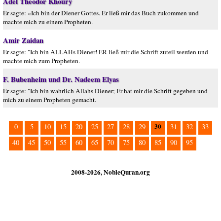
Adel Theodor Khoury
Er sagte: «Ich bin der Diener Gottes. Er ließ mir das Buch zukommen und
machte mich zu einem Propheten.
Amir Zaidan
Er sagte: "Ich bin ALLAHs Diener! ER ließ mir die Schrift zuteil werden und
machte mich zum Propheten.
F. Bubenheim und Dr. Nadeem Elyas
Er sagte: "Ich bin wahrlich Allahs Diener; Er hat mir die Schrift gegeben und
mich zu einem Propheten gemacht.
30
0
5
10
15
20
25
27
28
29
31
32
33
40
45
50
55
60
65
70
75
80
85
90
95
2008-2026, NobleQuran.org