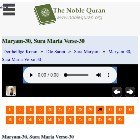
]
dern
Maryam-30, Sura Maria Verse-30
»
»
»
Der heilige Koran
Die Suren
Sura Maryam
Maryam-30,
Sura Maria Verse-30
30
0
5
10
15
20
25
27
28
29
31
32
33
40
45
50
55
60
65
70
75
80
85
90
95
Maryam-30, Sura Maria Verse-30