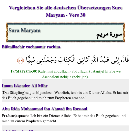
Vergleichen Sie alle deutschen Übersetzungen Sure
Maryam - Vers 30
سورة مريم
Sura Maryam
Bißmillachir rachmanir rachim.
قَالَ إِنِّي عَبْدُ اللَّهِ آتَانِيَ الْكِتَابَ وَجَعَلَنِي نَبِيًّا
﴿٣٠﴾
19/Maryam-30:
Kale inni abdullach (abdullachi) , atanijel kitabe we
dschealeni nebijja (nebijjen).
Imam Iskender Ali Mihr
(Das Säugling) sagte folgendes: “Wahrlich, ich bin ein Diener Allahs. Er hat mir
das Buch gegeben und mich zum Propheten ernannt.”
Abu Rida Muhammad ibn Ahmad ibn Rassoul
Er (Jesus) sprach: "lch bin ein Diener Allahs: Er hat mir das Buch gegeben und
mich zu einem Propheten gemacht.