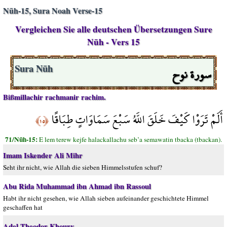
Nūh-15, Sura Noah Verse-15
Vergleichen Sie alle deutschen Übersetzungen Sure
Nūh - Vers 15
سورة نوح
Sura Nūh
Bißmillachir rachmanir rachim.
أَلَمْ تَرَوْا كَيْفَ خَلَقَ اللَّهُ سَبْعَ سَمَاوَاتٍ طِبَاقًا
﴿١٥﴾
71/Nūh-15:
E lem terew kejfe halackallachu seb’a semawatin tbacka (tbackan).
Imam Iskender Ali Mihr
Seht ihr nicht, wie Allah die sieben Himmelsstufen schuf?
Abu Rida Muhammad ibn Ahmad ibn Rassoul
Habt ihr nicht gesehen, wie Allah sieben aufeinander geschichtete Himmel
geschaffen hat
Adel Theodor Khoury