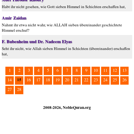
Habt ihr nicht gesehen, wie Gott sieben Himmel in Schichten erschaffen hat,
Amir Zaidan
Nahmt ihr etwa nicht wahr, wie ALLAH sieben übereinander geschichtete
Himmel erschuf?
F. Bubenheim und Dr. Nadeem Elyas
Seht ihr nicht, wie Allah sieben Himmel in Schichten (übereinander) erschaffen
hat,
1
2
3
4
5
6
7
8
9
10
11
12
13
15
14
16
17
18
19
20
21
22
23
24
25
26
27
28
2008-2026, NobleQuran.org