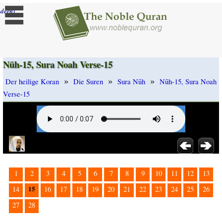
]
dern
Nūh-15, Sura Noah Verse-15
»
»
»
Der heilige Koran
Die Suren
Sura Nūh
Nūh-15, Sura Noah
Verse-15
1
2
3
4
5
6
7
8
9
10
11
12
13
15
14
16
17
18
19
20
21
22
23
24
25
26
27
28