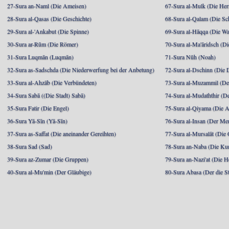
27-Sura an-Naml (Die Ameisen)
67-Sura al-Mulk (Die Her
28-Sura al-Qasas (Die Geschichte)
68-Sura al-Qalam (Die Sc
29-Sura al-'Ankabut (Die Spinne)
69-Sura al-Hāqqa (Die Wa
30-Sura ar-Rūm (Die Römer)
70-Sura al-Ma'āridsch (Di
31-Sura Luqmān (Luqmān)
71-Sura Nūh (Noah)
32-Sura as-Sadschda (Die Niederwerfung bei der Anbetung)
72-Sura al-Dschinn (Die
33-Sura al-Ahzāb (Die Verbündeten)
73-Sura al-Muzammil (Der 
34-Sura Sabā ((Die Stadt) Sabā)
74-Sura al-Mudaththir (De
35-Sura Fatir (Die Engel)
75-Sura al-Qiyama (Die A
36-Sura Yā-Sīn (Yā-Sīn)
76-Sura al-Insan (Der Me
37-Sura as-Saffat (Die aneinander Gereihten)
77-Sura al-Mursalāt (Die
38-Sura Sad (Sad)
78-Sura an-Naba (Die Ku
39-Sura az-Zumar (Die Gruppen)
79-Sura an-Nazi'at (Die H
40-Sura al-Mu'min (Der Gläubige)
80-Sura Abasa (Der die St