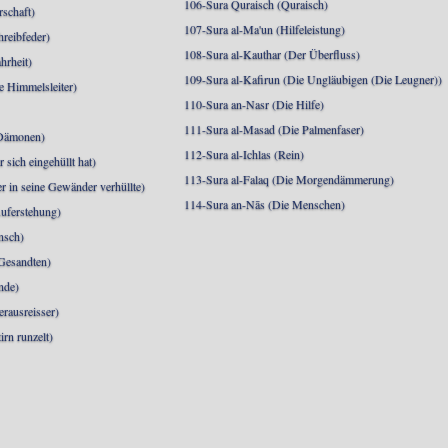
106-Sura Quraisch (Quraisch)
rschaft)
107-Sura al-Ma'un (Hilfeleistung)
hreibfeder)
108-Sura al-Kauthar (Der Überfluss)
hrheit)
109-Sura al-Kafirun (Die Ungläubigen (Die Leugner))
e Himmelsleiter)
110-Sura an-Nasr (Die Hilfe)
111-Sura al-Masad (Die Palmenfaser)
 Dämonen)
112-Sura al-Ichlas (Rein)
sich eingehüllt hat)
113-Sura al-Falaq (Die Morgendämmerung)
r in seine Gewänder verhüllte)
114-Sura an-Nās (Die Menschen)
uferstehung)
nsch)
 Gesandten)
nde)
erausreisser)
irn runzelt)