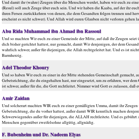
Und damit ihr (wahre) Zeugen über die Menschen werdet, haben wir euch zu ein
(Resul) soll auch Zeuge über euch sein. Und wir haben die Kaaba, auf der ihr euc
ihren Fersen zurückkehren von denen, die dem Gesandten folgen trennen und hervo
erscheint es nicht schwer). Und Allah wird euren Glauben nicht verloren gehen 
Abu Rida Muhammad ibn Ahmad ibn Rassoul
Und so machten Wir euch zu einer Gemeinde der Mitte, auf daß ihr Zeugen seiet 
dich bisher gerichtet hattest, nur gemacht, damit Wir denjenigen, der dem Gesan
wahrlich schwer, außer für diejenigen, die Allah rechtgeleitet hat. Und es ist ni
Barmherzig.
Adel Theodor Khoury
Und so haben Wir euch zu einer in der Mitte stehenden Gemeinschaft gemacht, a
Gebetsrichtung, die du eingehalten hast, nur eingesetzt, um zu erfahren, wer dem
ist schwer, außer für die, die Gott rechtleitet. Nimmer wird Gott es zulassen, da
Amir Zaidan
Und solcherart machten WIR euch zu einer gemäßigten Umma, damit ihr Zeugen ü
Gebetsrichtung, die du vorher hattest, außer damit WIR kenntlich machen denjeni
Schwerwiegendes außer für diejenigen, die ALLAH rechtleitete. Und es gebührt 
Menschen gegenüber zweifelsohne allgütig, allgnädig.
F. Bubenheim und Dr. Nadeem Elyas