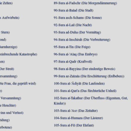
e Zellen)
89-Sura al-Fadschr (Die Morgendämmerung)
90-Sura al-Balad (Die Stadt)
s Aufwirbeln)
91-Sura asch-Schams (Die Sonne)
92-Sura al-Lail (Die Nacht)
 Stern)
93-Sura ad-Duha (Der Vormittag)
ond)
94-Sura al-Inschirah (Die Verbreiterung)
Barmherzige)
95-Sura at-Tin (Die Feige)
reinbrechende Katastrophe)
96-Sura al-'Alaq (Das Embryo)
sen)
97-Sura al-Qadr (Kraftvoll)
er Streit)
98-Sura al-Bayyina (Der eindeutige Beweis)
Versammlung)
99-Sura az-Zalzala (Die Erschütterung (Erdbeben))
e Frau, die geprüft wird)
100-Sura al-'Ādiyāt (Die Laufenden)
e)
101-Sura al-Qari'a (Das fürchterliche Unheil)
e Versammlung)
102-Sura at-Takathur (Der Überfluss (Eigentum, Gut,
Kinder))
e Heuchler)
103-Sura al-'Asr (Das Zeitalter)
inn und Verlust)
104-Sura al-Humaza (Der Lästerer)
eidung)
105-Sura al-Fil (Der Elefant)
erbotene)