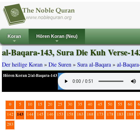
Koran
Hören Koran (Neu)
+
+
al-Baqara-143, Sura Die Kuh Verse-14
Der heilige Koran
»
Die Suren
»
Sura al-Baqara
»
al-Baqara
Hören Koran 2/al-Baqara-143
0
5
10
15
20
25
30
35
40
45
50
55
60
6
143
142
144
145
146
153
158
163
168
173
178
183
188
1
283