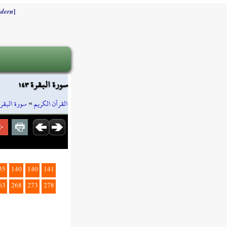
]
dern
سورة البقرة ١٤٣
سورة البقرة
»
القرآن الكريم
35
140
140
141
63
268
273
278