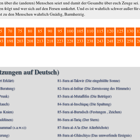
n über die (anderen) Menschen seiet und damit der Gesandte über euch Zeuge sei. 
n folgt und wer sich auf den Fersen umkehrt. Und es ist wahrlich schwer außer für 
h ist zu den Menschen wahrlich Gnädig, Barmherzig.
5
70
75
80
85
90
95
100
105
110
115
120
125
130
1
93
198
203
208
213
218
223
228
233
238
243
248
253
258
2
etzungen auf Deutsch)
rt Erklärt)
81-Sura at-Takwir (Die eingehüllte Sonne)
 Beratung)
82-Sura al-Infitar (Die Zerreissung des Himmels)
Prunk)
83-Sura al-Mutaffifin (Die Betrüger)
Rauch)
84-Sura al-Inschiqaq (Die Spaltung)
as Knien)
85-Sura al-Burudsch (Festungen , Zeichen)
anddünen)
86-Sura at-Tariq (Der Stern)
mmad (s.a.w.s))
87-Sura al-A'la (Der Allerhöchste)
berung)
88-Sura al-Ghāschiya (Das umwerfende Ereignis)