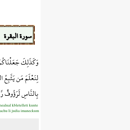
سورة البقرة
وَكَذَلِكَ جَعَلْنَاكُمْ
لِنَعْلَمَ مَن يَتَّبِعُ 
بِالنَّاسِ لَرَؤُوفٌ رّ
alnal kbletelleti kunte
llachu li judia imaneckum