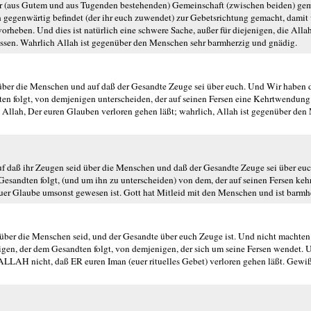
er (aus Gutem und aus Tugenden bestehenden) Gemeinschaft (zwischen beiden) ge
h gegenwärtig befindet (der ihr euch zuwendet) zur Gebetsrichtung gemacht, damit 
rheben. Und dies ist natürlich eine schwere Sache, außer für diejenigen, die Alla
lassen. Wahrlich Allah ist gegenüber den Menschen sehr barmherzig und gnädig.
über die Menschen und auf daß der Gesandte Zeuge sei über euch. Und Wir haben d
dten folgt, von demjenigen unterscheiden, der auf seinen Fersen eine Kehrtwendung
cht Allah, Der euren Glauben verloren gehen läßt; wahrlich, Allah ist gegenüber de
uf daß ihr Zeugen seid über die Menschen und daß der Gesandte Zeuge sei über eu
 Gesandten folgt, (und um ihn zu unterscheiden) von dem, der auf seinen Fersen keh
ß euer Glaube umsonst gewesen ist. Gott hat Mitleid mit den Menschen und ist barmh
ber die Menschen seid, und der Gesandte über euch Zeuge ist. Und nicht machte
gen, der dem Gesandten folgt, von demjenigen, der sich um seine Fersen wendet. U
ALLAH nicht, daß ER euren Iman (euer rituelles Gebet) verloren gehen läßt. Gew