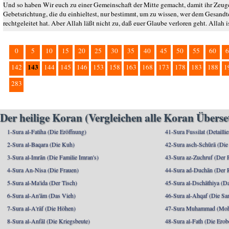
Und so haben Wir euch zu einer Gemeinschaft der Mitte gemacht, damit ihr Zeuge
Gebetsrichtung, die du einhieltest, nur bestimmt, um zu wissen, wer dem Gesandte
rechtgeleitet hat. Aber Allah läßt nicht zu, daß euer Glaube verloren geht. Alla
0
5
10
15
20
25
30
35
40
45
50
55
60
6
143
142
144
145
146
153
158
163
168
173
178
183
188
1
283
Der heilige Koran (Vergleichen alle Koran Übers
1-Sura al-Fatiha (Die Eröffnung)
41-Sura Fussilat (Detaillie
2-Sura al-Baqara (Die Kuh)
42-Sura asch-Schūrā (Die
3-Sura al-Imrān (Die Familie Imran's)
43-Sura az-Zuchruf (Der 
4-Sura An-Nisa (Die Frauen)
44-Sura ad-Duchān (Der 
5-Sura al-Ma'ida (Der Tisch)
45-Sura al-Dschāthiya (D
6-Sura al-An'ām (Das Vieh)
46-Sura al-Ahqaf (Die S
7-Sura al-A'rāf (Die Höhen)
47-Sura Muhammad (Moha
8-Sura al-Anfāl (Die Kriegsbeute)
48-Sura al-Fath (Die Ero