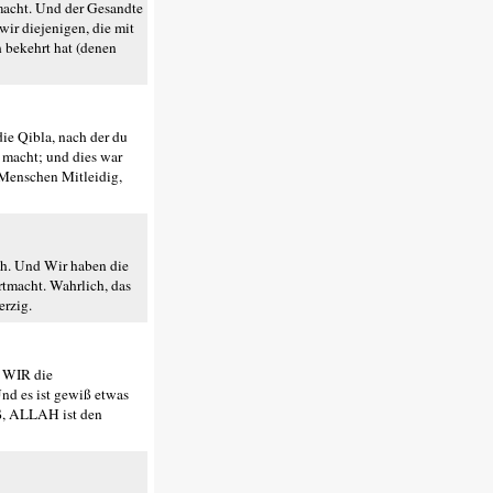
macht. Und der Gesandte
wir diejenigen, die mit
h bekehrt hat (denen
ie Qibla, nach der du
 macht; und dies war
n Menschen Mitleidig,
ch. Und Wir haben die
rtmacht. Wahrlich, das
erzig.
n WIR die
nd es ist gewiß etwas
iß, ALLAH ist den