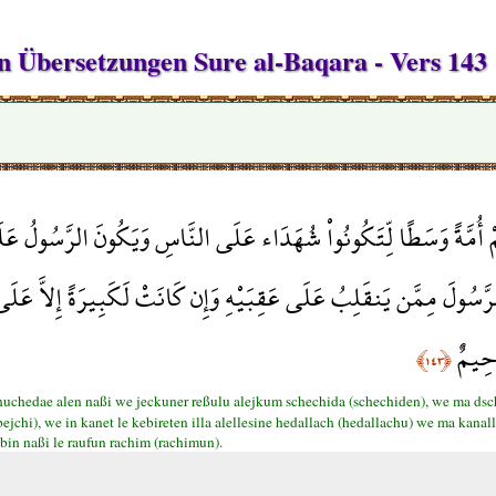
en Übersetzungen Sure al-Baqara - Vers 143
 أُمَّةً وَسَطًا لِّتَكُونُواْ شُهَدَاء عَلَى النَّاسِ وَيَكُونَ الرَّسُولُ عَلَيْ
الرَّسُولَ مِمَّن يَنقَلِبُ عَلَى عَقِبَيْهِ وَإِن كَانَتْ لَكَبِيرَةً إِلاَّ عَلَى ا
َحِيمٌ
﴿١٤٣﴾
chedae alen naßi we jeckuner reßulu alejkum schechida (schechiden), we ma dsche
bejchi), we in kanet le kebireten illa alellesine hedallach (hedallachu) we ma kana
bin naßi le raufun rachim (rachimun).