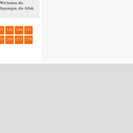
Wir hatten die
diejenigen, die Allah
35
140
140
141
63
268
273
278