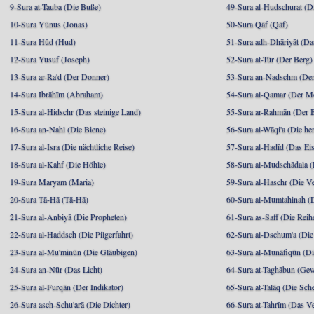
9-Sura at-Tauba (Die Buße)
49-Sura al-Hudschurat (Di
10-Sura Yūnus (Jonas)
50-Sura Qāf (Qāf)
11-Sura Hūd (Hud)
51-Sura adh-Dhāriyāt (Da
12-Sura Yusuf (Joseph)
52-Sura at-Tūr (Der Berg)
13-Sura ar-Ra'd (Der Donner)
53-Sura an-Nadschm (Der
14-Sura Ibrāhīm (Abraham)
54-Sura al-Qamar (Der M
15-Sura al-Hidschr (Das steinige Land)
55-Sura ar-Rahmān (Der 
16-Sura an-Nahl (Die Biene)
56-Sura al-Wāqi'a (Die he
17-Sura al-Isra (Die nächtliche Reise)
57-Sura al-Hadīd (Das Ei
18-Sura al-Kahf (Die Höhle)
58-Sura al-Mudschādala (D
19-Sura Maryam (Maria)
59-Sura al-Haschr (Die 
20-Sura Tā-Hā (Tā-Hā)
60-Sura al-Mumtahinah (Di
21-Sura al-Anbiyā (Die Propheten)
61-Sura as-Saff (Die Reih
22-Sura al-Haddsch (Die Pilgerfahrt)
62-Sura al-Dschum'a (Di
23-Sura al-Mu'minūn (Die Gläubigen)
63-Sura al-Munāfiqūn (Di
24-Sura an-Nūr (Das Licht)
64-Sura at-Taghābun (Gew
25-Sura al-Furqān (Der Indikator)
65-Sura at-Talāq (Die Sch
26-Sura asch-Schu'arā (Die Dichter)
66-Sura at-Tahrīm (Das V