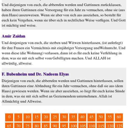
Und diejenigen von euch, die abberufen werden und Gattinnen zurücklassen,
haben ihren Gattinnen eine Versorgung für ein Jahr zu vermachen, ohne sie (aus
dem Haus) auszuweisen. Wenn sie aber von sich aus ausziehen, so besteht für
euch kein Vergehen, wenn sie über sich in rechtlicher Weise verfügen. Und Gott
ist mächtig und weise.
Amir Zaidan
Und denjenigen von euch, die sterben und Witwen hinterlassen, (ist auferlegt)
für ihre Frauen ein Vermächtnis mit einjähriger Versorgung undWohnrecht. Und
wenn diese (die Wohnung) verlassen, dann ist es für euch keine Verfehlung in
dem, was sie mit sich selbst vom Gebilligten machen. Und ALLAH ist
allwürdig, allweise.
F. Bubenheim und Dr. Nadeem Elyas
Diejenigen von euch, die abberufen werden und Gattinnen hinterlassen, sollen
ihren Gattinnen eine Abfindung für ein Jahr vermachen, ohne daß sie aus (dem
Haus) gewiesen werden. Wenn sie aber ausziehen, so liegt für euch keine Sünde
in dem, was sie mit sich selbst an Geziemendem unternehmen. Allah ist
Allmächtig und Allweise.
0
5
10
15
20
25
30
35
40
45
50
55
60
65
70
75
80
85
90
95
100
105
110
115
120
125