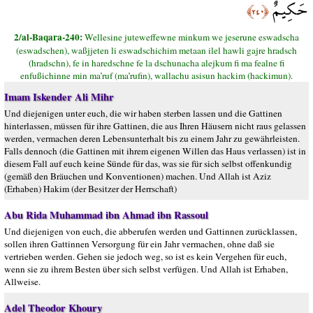
حَكِيمٌ
﴿٢٤٠﴾
2/al-Baqara-240:
Wellesine juteweffewne minkum we jeserune eswadscha
(eswadschen), waßjjeten li eswadschichim metaan ilel hawli gajre hradsch
(hradschn), fe in haredschne fe la dschunacha alejkum fi ma fealne fi
enfußichinne min ma’ruf (ma’rufin), wallachu asisun hackim (hackimun).
Imam Iskender Ali Mihr
Und diejenigen unter euch, die wir haben sterben lassen und die Gattinen
hinterlassen, müssen für ihre Gattinen, die aus Ihren Häusern nicht raus gelassen
werden, vermachen deren Lebensunterhalt bis zu einem Jahr zu gewährleisten.
Falls dennoch (die Gattinen mit ihrem eigenen Willen das Haus verlassen) ist in
diesem Fall auf euch keine Sünde für das, was sie für sich selbst offenkundig
(gemäß den Bräuchen und Konventionen) machen. Und Allah ist Aziz
(Erhaben) Hakim (der Besitzer der Herrschaft)
Abu Rida Muhammad ibn Ahmad ibn Rassoul
Und diejenigen von euch, die abberufen werden und Gattinnen zurücklassen,
sollen ihren Gattinnen Versorgung für ein Jahr vermachen, ohne daß sie
vertrieben werden. Gehen sie jedoch weg, so ist es kein Vergehen für euch,
wenn sie zu ihrem Besten über sich selbst verfügen. Und Allah ist Erhaben,
Allweise.
Adel Theodor Khoury