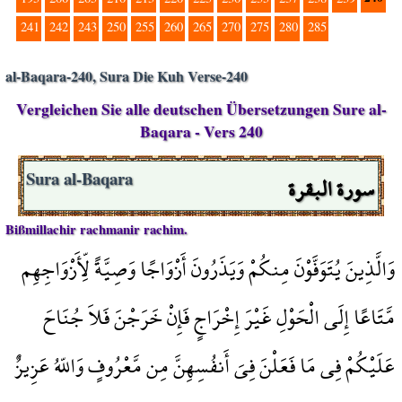
241
242
243
250
255
260
265
270
275
280
285
al-Baqara-240, Sura Die Kuh Verse-240
Vergleichen Sie alle deutschen Übersetzungen Sure al-
Baqara - Vers 240
سورة البقرة
Sura al-Baqara
Bißmillachir rachmanir rachim.
وَالَّذِينَ يُتَوَفَّوْنَ مِنكُمْ وَيَذَرُونَ أَزْوَاجًا وَصِيَّةً لِّأَزْوَاجِهِم
مَّتَاعًا إِلَى الْحَوْلِ غَيْرَ إِخْرَاجٍ فَإِنْ خَرَجْنَ فَلاَ جُنَاحَ
عَلَيْكُمْ فِي مَا فَعَلْنَ فِيَ أَنفُسِهِنَّ مِن مَّعْرُوفٍ وَاللّهُ عَزِيزٌ