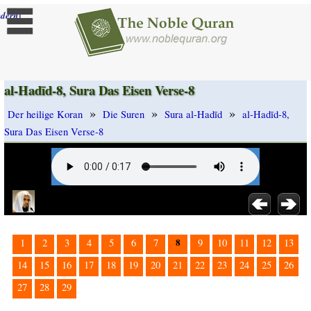
]
dern
al-Hadīd-8, Sura Das Eisen Verse-8
»
»
»
Der heilige Koran
Die Suren
Sura al-Hadīd
al-Hadīd-8,
Sura Das Eisen Verse-8
8
1
2
3
4
5
6
7
9
10
11
12
13
14
15
16
17
18
19
20
21
22
23
24
25
26
27
28
29