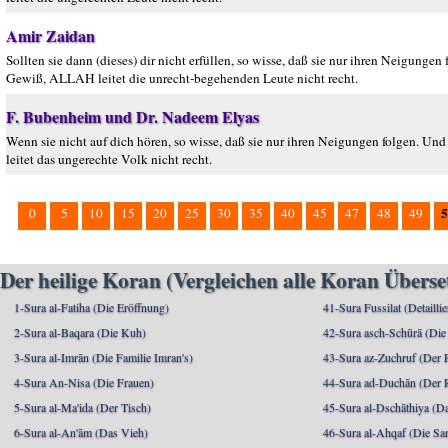
Amir Zaidan
Sollten sie dann (dieses) dir nicht erfüllen, so wisse, daß sie nur ihren Neigung
Gewiß, ALLAH leitet die unrecht-begehenden Leute nicht recht.
F. Bubenheim und Dr. Nadeem Elyas
Wenn sie nicht auf dich hören, so wisse, daß sie nur ihren Neigungen folgen. Und
leitet das ungerechte Volk nicht recht.
5
0
5
10
15
20
25
30
35
40
45
47
48
49
Der heilige Koran (Vergleichen alle Koran Übers
1-Sura al-Fatiha (Die Eröffnung)
41-Sura Fussilat (Detaillie
2-Sura al-Baqara (Die Kuh)
42-Sura asch-Schūrā (Die
3-Sura al-Imrān (Die Familie Imran's)
43-Sura az-Zuchruf (Der 
4-Sura An-Nisa (Die Frauen)
44-Sura ad-Duchān (Der 
5-Sura al-Ma'ida (Der Tisch)
45-Sura al-Dschāthiya (D
6-Sura al-An'ām (Das Vieh)
46-Sura al-Ahqaf (Die S