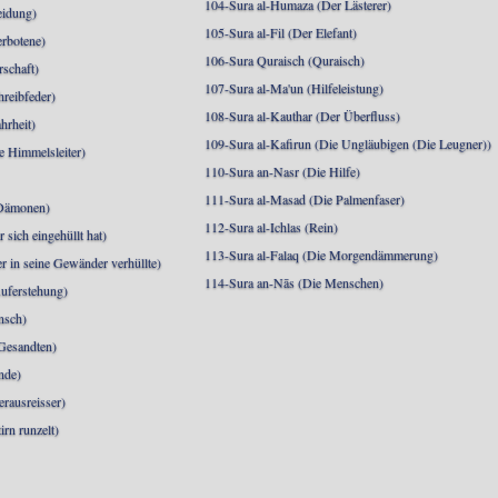
104-Sura al-Humaza (Der Lästerer)
eidung)
105-Sura al-Fil (Der Elefant)
erbotene)
106-Sura Quraisch (Quraisch)
rschaft)
107-Sura al-Ma'un (Hilfeleistung)
hreibfeder)
108-Sura al-Kauthar (Der Überfluss)
hrheit)
109-Sura al-Kafirun (Die Ungläubigen (Die Leugner))
e Himmelsleiter)
110-Sura an-Nasr (Die Hilfe)
111-Sura al-Masad (Die Palmenfaser)
 Dämonen)
112-Sura al-Ichlas (Rein)
sich eingehüllt hat)
113-Sura al-Falaq (Die Morgendämmerung)
r in seine Gewänder verhüllte)
114-Sura an-Nās (Die Menschen)
uferstehung)
nsch)
 Gesandten)
nde)
erausreisser)
irn runzelt)