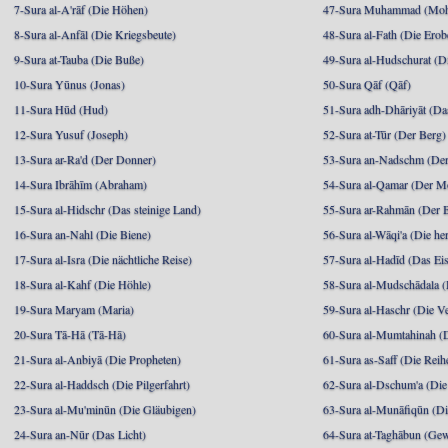
7-Sura al-A'rāf (Die Höhen)
47-Sura Muhammad (Moha
8-Sura al-Anfāl (Die Kriegsbeute)
48-Sura al-Fath (Die Ero
9-Sura at-Tauba (Die Buße)
49-Sura al-Hudschurat (Di
10-Sura Yūnus (Jonas)
50-Sura Qāf (Qāf)
11-Sura Hūd (Hud)
51-Sura adh-Dhāriyāt (Da
12-Sura Yusuf (Joseph)
52-Sura at-Tūr (Der Berg)
13-Sura ar-Ra'd (Der Donner)
53-Sura an-Nadschm (Der
14-Sura Ibrāhīm (Abraham)
54-Sura al-Qamar (Der M
15-Sura al-Hidschr (Das steinige Land)
55-Sura ar-Rahmān (Der 
16-Sura an-Nahl (Die Biene)
56-Sura al-Wāqi'a (Die he
17-Sura al-Isra (Die nächtliche Reise)
57-Sura al-Hadīd (Das Ei
18-Sura al-Kahf (Die Höhle)
58-Sura al-Mudschādala (D
19-Sura Maryam (Maria)
59-Sura al-Haschr (Die 
20-Sura Tā-Hā (Tā-Hā)
60-Sura al-Mumtahinah (Di
21-Sura al-Anbiyā (Die Propheten)
61-Sura as-Saff (Die Reih
22-Sura al-Haddsch (Die Pilgerfahrt)
62-Sura al-Dschum'a (Di
23-Sura al-Mu'minūn (Die Gläubigen)
63-Sura al-Munāfiqūn (Di
24-Sura an-Nūr (Das Licht)
64-Sura at-Taghābun (Gew