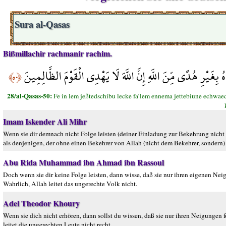
Sura al-Qasas
Bißmillachir rachmanir rachim.
 بِغَيْرِ هُدًى مِّنَ اللَّهِ إِنَّ اللَّهَ لَا يَهْدِي الْقَوْمَ الظَّالِمِينَ
﴿٥٠﴾
28/al-Qasas-50:
Fe in lem jeßtedschibu lecke fa’lem ennema jettebiune echwae
Imam Iskender Ali Mihr
Wenn sie dir demnach nicht Folge leisten (deiner Einladung zur Bekehrung nicht fo
als denjenigen, der ohne einen Bekehrer von Allah (nicht dem Bekehrer, sondern)
Abu Rida Muhammad ibn Ahmad ibn Rassoul
Doch wenn sie dir keine Folge leisten, dann wisse, daß sie nur ihren eigenen Nei
Wahrlich, Allah leitet das ungerechte Volk nicht.
Adel Theodor Khoury
Wenn sie dich nicht erhören, dann sollst du wissen, daß sie nur ihren Neigungen f
leitet die ungerechten Leute nicht recht.