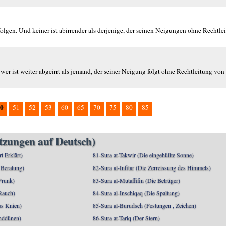
en folgen. Und keiner ist abirrender als derjenige, der seinen Neigungen ohne Recht
 wer ist weiter abgeirrt als jemand, der seiner Neigung folgt ohne Rechtleitung vo
0
51
52
53
60
65
70
75
80
85
etzungen auf Deutsch)
rt Erklärt)
81-Sura at-Takwir (Die eingehüllte Sonne)
 Beratung)
82-Sura al-Infitar (Die Zerreissung des Himmels)
Prunk)
83-Sura al-Mutaffifin (Die Betrüger)
Rauch)
84-Sura al-Inschiqaq (Die Spaltung)
as Knien)
85-Sura al-Burudsch (Festungen , Zeichen)
anddünen)
86-Sura at-Tariq (Der Stern)