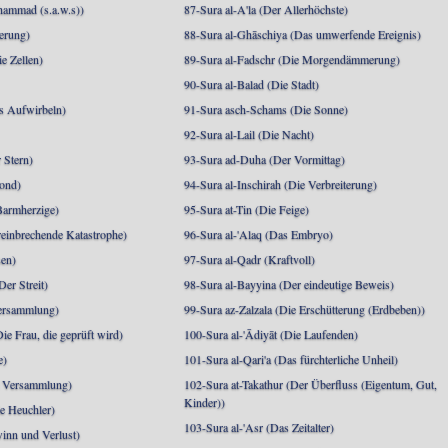
mmad (s.a.w.s))
87-Sura al-A'la (Der Allerhöchste)
berung)
88-Sura al-Ghāschiya (Das umwerfende Ereignis)
e Zellen)
89-Sura al-Fadschr (Die Morgendämmerung)
90-Sura al-Balad (Die Stadt)
s Aufwirbeln)
91-Sura asch-Schams (Die Sonne)
92-Sura al-Lail (Die Nacht)
 Stern)
93-Sura ad-Duha (Der Vormittag)
ond)
94-Sura al-Inschirah (Die Verbreiterung)
Barmherzige)
95-Sura at-Tin (Die Feige)
reinbrechende Katastrophe)
96-Sura al-'Alaq (Das Embryo)
sen)
97-Sura al-Qadr (Kraftvoll)
er Streit)
98-Sura al-Bayyina (Der eindeutige Beweis)
Versammlung)
99-Sura az-Zalzala (Die Erschütterung (Erdbeben))
e Frau, die geprüft wird)
100-Sura al-'Ādiyāt (Die Laufenden)
e)
101-Sura al-Qari'a (Das fürchterliche Unheil)
e Versammlung)
102-Sura at-Takathur (Der Überfluss (Eigentum, Gut,
Kinder))
e Heuchler)
103-Sura al-'Asr (Das Zeitalter)
inn und Verlust)