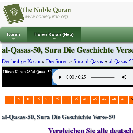
Koran
Hören Koran (Neu)
+
+
al-Qasas-50, Sura Die Geschichte Vers
Der heilige Koran
»
Die Suren
»
Sura al-Qasas
»
al-Qasas-5
Hören Koran 28/al-Qasas-50
5
0
5
10
15
20
25
30
35
40
45
47
48
49
al-Qasas-50, Sura Die Geschichte Verse-50
Vergleichen Sie alle deutsc