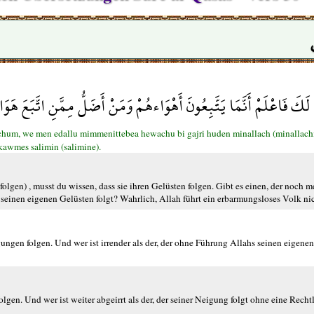
لَكَ فَاعْلَمْ أَنَّمَا يَتَّبِعُونَ أَهْوَاءهُمْ وَمَنْ أَضَلُّ مِمَّنِ اتَّبَعَ هَوَاهُ
chum, we men edallu mimmenittebea hewachu bi gajri huden minallach (minallachi) 
kawmes salimin (salimine).
lgen) , musst du wissen, dass sie ihren Gelüsten folgen. Gibt es einen, der noch me
 seinen eigenen Gelüsten folgt? Wahrlich, Allah führt ein erbarmungsloses Volk ni
gungen folgen. Und wer ist irrender als der, der ohne Führung Allahs seinen eigene
olgen. Und wer ist weiter abgeirrt als der, der seiner Neigung folgt ohne eine Rech