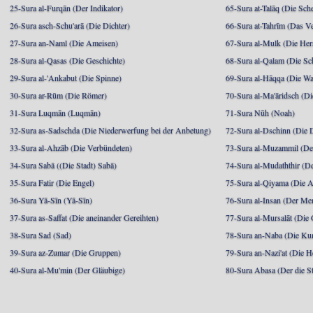
25-Sura al-Furqān (Der Indikator)
65-Sura at-Talāq (Die Sch
26-Sura asch-Schu'arā (Die Dichter)
66-Sura at-Tahrīm (Das V
27-Sura an-Naml (Die Ameisen)
67-Sura al-Mulk (Die Her
28-Sura al-Qasas (Die Geschichte)
68-Sura al-Qalam (Die Sc
29-Sura al-'Ankabut (Die Spinne)
69-Sura al-Hāqqa (Die Wa
30-Sura ar-Rūm (Die Römer)
70-Sura al-Ma'āridsch (Di
31-Sura Luqmān (Luqmān)
71-Sura Nūh (Noah)
32-Sura as-Sadschda (Die Niederwerfung bei der Anbetung)
72-Sura al-Dschinn (Die
33-Sura al-Ahzāb (Die Verbündeten)
73-Sura al-Muzammil (Der 
34-Sura Sabā ((Die Stadt) Sabā)
74-Sura al-Mudaththir (De
35-Sura Fatir (Die Engel)
75-Sura al-Qiyama (Die A
36-Sura Yā-Sīn (Yā-Sīn)
76-Sura al-Insan (Der Me
37-Sura as-Saffat (Die aneinander Gereihten)
77-Sura al-Mursalāt (Die
38-Sura Sad (Sad)
78-Sura an-Naba (Die Ku
39-Sura az-Zumar (Die Gruppen)
79-Sura an-Nazi'at (Die H
40-Sura al-Mu'min (Der Gläubige)
80-Sura Abasa (Der die St