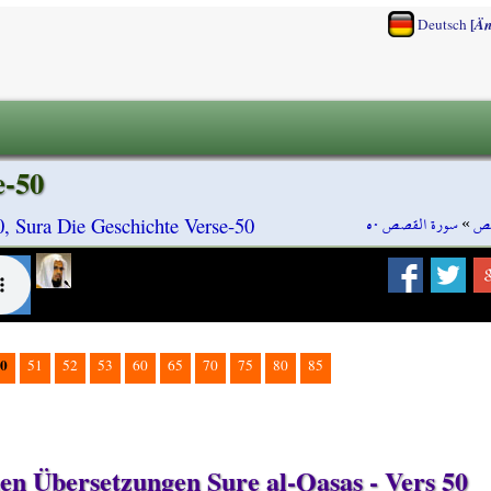
[
Deutsch
Än
e-50
سورة القصص ٥٠
»
صص
0, Sura Die Geschichte Verse-50
0
51
52
53
60
65
70
75
80
85
hen Übersetzungen Sure al-Qasas - Vers 50