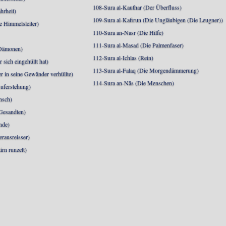
108-Sura al-Kauthar (Der Überfluss)
hrheit)
109-Sura al-Kafirun (Die Ungläubigen (Die Leugner))
e Himmelsleiter)
110-Sura an-Nasr (Die Hilfe)
111-Sura al-Masad (Die Palmenfaser)
 Dämonen)
112-Sura al-Ichlas (Rein)
sich eingehüllt hat)
113-Sura al-Falaq (Die Morgendämmerung)
r in seine Gewänder verhüllte)
114-Sura an-Nās (Die Menschen)
uferstehung)
nsch)
 Gesandten)
nde)
erausreisser)
irn runzelt)