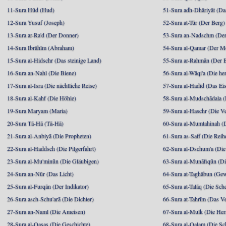
11-Sura Hūd (Hud)
51-Sura adh-Dhāriyāt (Da
12-Sura Yusuf (Joseph)
52-Sura at-Tūr (Der Berg)
13-Sura ar-Ra'd (Der Donner)
53-Sura an-Nadschm (Der
14-Sura Ibrāhīm (Abraham)
54-Sura al-Qamar (Der M
15-Sura al-Hidschr (Das steinige Land)
55-Sura ar-Rahmān (Der 
16-Sura an-Nahl (Die Biene)
56-Sura al-Wāqi'a (Die he
17-Sura al-Isra (Die nächtliche Reise)
57-Sura al-Hadīd (Das Ei
18-Sura al-Kahf (Die Höhle)
58-Sura al-Mudschādala (D
19-Sura Maryam (Maria)
59-Sura al-Haschr (Die 
20-Sura Tā-Hā (Tā-Hā)
60-Sura al-Mumtahinah (Di
21-Sura al-Anbiyā (Die Propheten)
61-Sura as-Saff (Die Reih
22-Sura al-Haddsch (Die Pilgerfahrt)
62-Sura al-Dschum'a (Di
23-Sura al-Mu'minūn (Die Gläubigen)
63-Sura al-Munāfiqūn (Di
24-Sura an-Nūr (Das Licht)
64-Sura at-Taghābun (Gew
25-Sura al-Furqān (Der Indikator)
65-Sura at-Talāq (Die Sch
26-Sura asch-Schu'arā (Die Dichter)
66-Sura at-Tahrīm (Das V
27-Sura an-Naml (Die Ameisen)
67-Sura al-Mulk (Die Her
28-Sura al-Qasas (Die Geschichte)
68-Sura al-Qalam (Die Sc