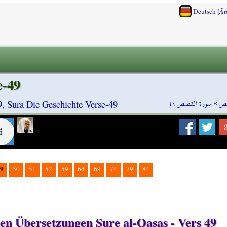
[
Deutsch
Än
e-49
سورة القصص ٤٩
»
صص
9, Sura Die Geschichte Verse-49
9
50
51
52
59
64
69
74
79
84
hen Übersetzungen Sure al-Qasas - Vers 49