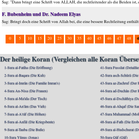
Sag: "Dann bringt eine Schrift von ALLAH, die rechtleitender als die Beiden ist, da
F. Bubenheim und Dr. Nadeem Elyas
Sag: Bringt doch eine Schrift von Allah bei, die eine bessere Rechtleitung enthält 
4
0
5
10
15
20
25
30
35
40
45
46
47
48
Der heilige Koran (Vergleichen alle Koran Übers
1-Sura al-Fatiha (Die Eröffnung)
41-Sura Fussilat (Detaillie
2-Sura al-Baqara (Die Kuh)
42-Sura asch-Schūrā (Die
3-Sura al-Imrān (Die Familie Imran's)
43-Sura az-Zuchruf (Der 
4-Sura An-Nisa (Die Frauen)
44-Sura ad-Duchān (Der 
5-Sura al-Ma'ida (Der Tisch)
45-Sura al-Dschāthiya (D
6-Sura al-An'ām (Das Vieh)
46-Sura al-Ahqaf (Die S
7-Sura al-A'rāf (Die Höhen)
47-Sura Muhammad (Moha
8-Sura al-Anfāl (Die Kriegsbeute)
48-Sura al-Fath (Die Ero
9-Sura at-Tauba (Die Buße)
49-Sura al-Hudschurat (Di
10-Sura Yūnus (Jonas)
50-Sura Qāf (Qāf)