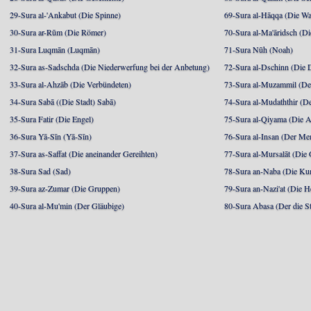
29-Sura al-'Ankabut (Die Spinne)
69-Sura al-Hāqqa (Die Wa
30-Sura ar-Rūm (Die Römer)
70-Sura al-Ma'āridsch (Di
31-Sura Luqmān (Luqmān)
71-Sura Nūh (Noah)
32-Sura as-Sadschda (Die Niederwerfung bei der Anbetung)
72-Sura al-Dschinn (Die
33-Sura al-Ahzāb (Die Verbündeten)
73-Sura al-Muzammil (Der 
34-Sura Sabā ((Die Stadt) Sabā)
74-Sura al-Mudaththir (De
35-Sura Fatir (Die Engel)
75-Sura al-Qiyama (Die A
36-Sura Yā-Sīn (Yā-Sīn)
76-Sura al-Insan (Der Me
37-Sura as-Saffat (Die aneinander Gereihten)
77-Sura al-Mursalāt (Die
38-Sura Sad (Sad)
78-Sura an-Naba (Die Ku
39-Sura az-Zumar (Die Gruppen)
79-Sura an-Nazi'at (Die H
40-Sura al-Mu'min (Der Gläubige)
80-Sura Abasa (Der die St