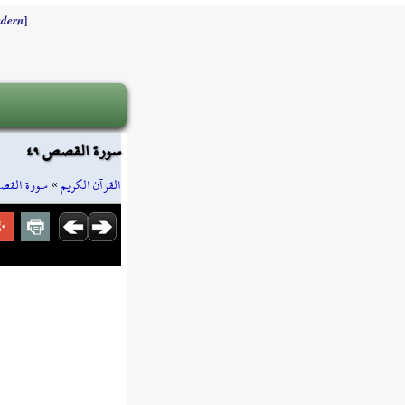
]
dern
سورة القصص ٤٩
سورة الق
»
القرآن الكريم