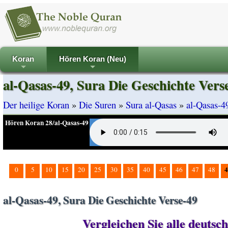
Koran
Hören Koran (Neu)
+
+
al-Qasas-49, Sura Die Geschichte Vers
Der heilige Koran
»
Die Suren
»
Sura al-Qasas
»
al-Qasas-4
Hören Koran 28/al-Qasas-49
4
0
5
10
15
20
25
30
35
40
45
46
47
48
al-Qasas-49, Sura Die Geschichte Verse-49
Vergleichen Sie alle deutsc