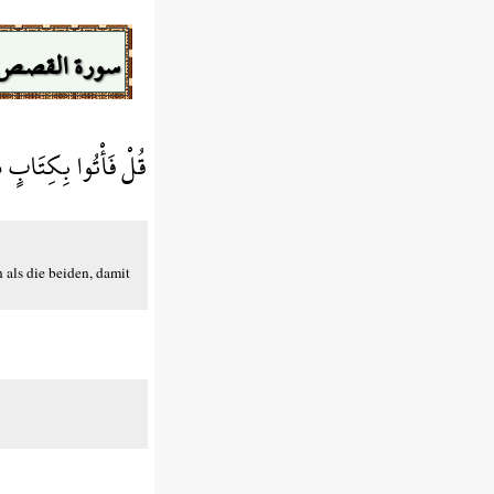
سورة القصص
قُلْ فَأْتُوا بِكِتَابٍ م
 als die beiden, damit