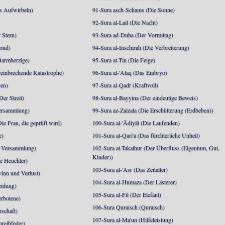
s Aufwirbeln)
91-Sura asch-Schams (Die Sonne)
92-Sura al-Lail (Die Nacht)
 Stern)
93-Sura ad-Duha (Der Vormittag)
ond)
94-Sura al-Inschirah (Die Verbreiterung)
Barmherzige)
95-Sura at-Tin (Die Feige)
reinbrechende Katastrophe)
96-Sura al-'Alaq (Das Embryo)
sen)
97-Sura al-Qadr (Kraftvoll)
er Streit)
98-Sura al-Bayyina (Der eindeutige Beweis)
Versammlung)
99-Sura az-Zalzala (Die Erschütterung (Erdbeben))
e Frau, die geprüft wird)
100-Sura al-'Ādiyāt (Die Laufenden)
e)
101-Sura al-Qari'a (Das fürchterliche Unheil)
e Versammlung)
102-Sura at-Takathur (Der Überfluss (Eigentum, Gut,
Kinder))
e Heuchler)
103-Sura al-'Asr (Das Zeitalter)
inn und Verlust)
104-Sura al-Humaza (Der Lästerer)
eidung)
105-Sura al-Fil (Der Elefant)
erbotene)
106-Sura Quraisch (Quraisch)
rschaft)
107-Sura al-Ma'un (Hilfeleistung)
hreibfeder)