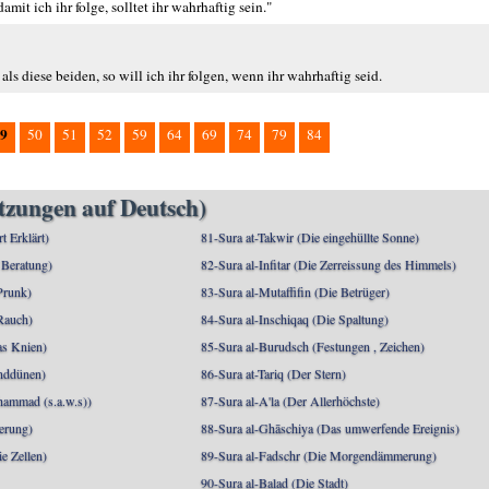
mit ich ihr folge, solltet ihr wahrhaftig sein."
als diese beiden, so will ich ihr folgen, wenn ihr wahrhaftig seid.
9
50
51
52
59
64
69
74
79
84
etzungen auf Deutsch)
rt Erklärt)
81-Sura at-Takwir (Die eingehüllte Sonne)
 Beratung)
82-Sura al-Infitar (Die Zerreissung des Himmels)
Prunk)
83-Sura al-Mutaffifin (Die Betrüger)
Rauch)
84-Sura al-Inschiqaq (Die Spaltung)
as Knien)
85-Sura al-Burudsch (Festungen , Zeichen)
anddünen)
86-Sura at-Tariq (Der Stern)
mmad (s.a.w.s))
87-Sura al-A'la (Der Allerhöchste)
berung)
88-Sura al-Ghāschiya (Das umwerfende Ereignis)
e Zellen)
89-Sura al-Fadschr (Die Morgendämmerung)
90-Sura al-Balad (Die Stadt)