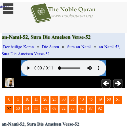
]
dern
an-Naml-52, Sura Die Ameisen Verse-52
»
»
»
Der heilige Koran
Die Suren
Sura an-Naml
an-Naml-52,
Sura Die Ameisen Verse-52
0
5
10
15
20
25
30
35
40
45
49
50
51
52
53
54
55
62
67
72
77
82
87
92
an-Naml-52, Sura Die Ameisen Verse-52