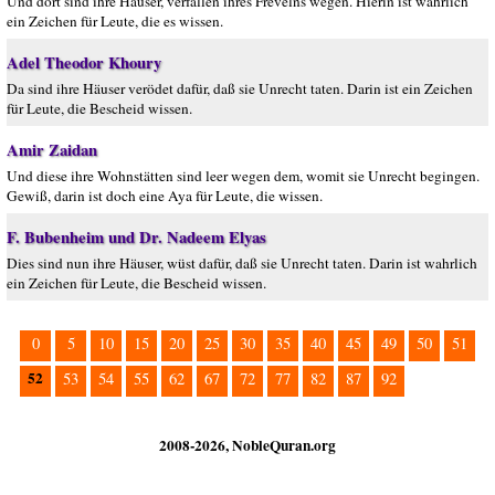
Und dort sind ihre Häuser, verfallen ihres Frevelns wegen. Hierin ist wahrlich
ein Zeichen für Leute, die es wissen.
Adel Theodor Khoury
Da sind ihre Häuser verödet dafür, daß sie Unrecht taten. Darin ist ein Zeichen
für Leute, die Bescheid wissen.
Amir Zaidan
Und diese ihre Wohnstätten sind leer wegen dem, womit sie Unrecht begingen.
Gewiß, darin ist doch eine Aya für Leute, die wissen.
F. Bubenheim und Dr. Nadeem Elyas
Dies sind nun ihre Häuser, wüst dafür, daß sie Unrecht taten. Darin ist wahrlich
ein Zeichen für Leute, die Bescheid wissen.
0
5
10
15
20
25
30
35
40
45
49
50
51
52
53
54
55
62
67
72
77
82
87
92
2008-2026, NobleQuran.org