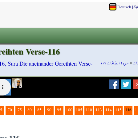
[
Deutsch
Än
reihten Verse-116
سورة الصّافّات ١١٦
»
ّات
116, Sura Die aneinander Gereihten Verse-
116
5
70
75
80
85
90
95
100
105
110
113
114
115
1
rse-116