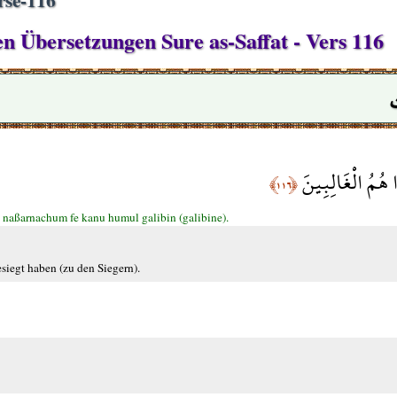
en Übersetzungen Sure as-Saffat - Vers 116
ا هُمُ الْغَالِبِينَ
﴿١١٦﴾
naßarnachum fe kanu humul galibin (galibine).
siegt haben (zu den Siegern).