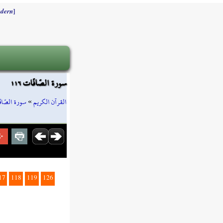
]
dern
سورة الصّافّات ١١٦
سورة الصّاف
»
القرآن الكريم
17
118
119
126