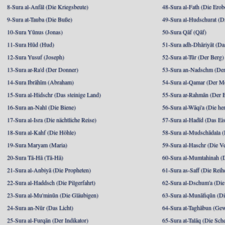
8-Sura al-Anfāl (Die Kriegsbeute)
48-Sura al-Fath (Die Ero
9-Sura at-Tauba (Die Buße)
49-Sura al-Hudschurat (Di
10-Sura Yūnus (Jonas)
50-Sura Qāf (Qāf)
11-Sura Hūd (Hud)
51-Sura adh-Dhāriyāt (Da
12-Sura Yusuf (Joseph)
52-Sura at-Tūr (Der Berg)
13-Sura ar-Ra'd (Der Donner)
53-Sura an-Nadschm (Der
14-Sura Ibrāhīm (Abraham)
54-Sura al-Qamar (Der M
15-Sura al-Hidschr (Das steinige Land)
55-Sura ar-Rahmān (Der 
16-Sura an-Nahl (Die Biene)
56-Sura al-Wāqi'a (Die he
17-Sura al-Isra (Die nächtliche Reise)
57-Sura al-Hadīd (Das Ei
18-Sura al-Kahf (Die Höhle)
58-Sura al-Mudschādala (D
19-Sura Maryam (Maria)
59-Sura al-Haschr (Die 
20-Sura Tā-Hā (Tā-Hā)
60-Sura al-Mumtahinah (Di
21-Sura al-Anbiyā (Die Propheten)
61-Sura as-Saff (Die Reih
22-Sura al-Haddsch (Die Pilgerfahrt)
62-Sura al-Dschum'a (Di
23-Sura al-Mu'minūn (Die Gläubigen)
63-Sura al-Munāfiqūn (Di
24-Sura an-Nūr (Das Licht)
64-Sura at-Taghābun (Gew
25-Sura al-Furqān (Der Indikator)
65-Sura at-Talāq (Die Sch