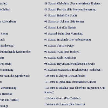
berung)
88-Sura al-Ghāschiya (Das umwerfende Ereignis)
e Zellen)
89-Sura al-Fadschr (Die Morgendämmerung)
90-Sura al-Balad (Die Stadt)
s Aufwirbeln)
91-Sura asch-Schams (Die Sonne)
92-Sura al-Lail (Die Nacht)
 Stern)
93-Sura ad-Duha (Der Vormittag)
ond)
94-Sura al-Inschirah (Die Verbreiterung)
Barmherzige)
95-Sura at-Tin (Die Feige)
reinbrechende Katastrophe)
96-Sura al-'Alaq (Das Embryo)
sen)
97-Sura al-Qadr (Kraftvoll)
er Streit)
98-Sura al-Bayyina (Der eindeutige Beweis)
Versammlung)
99-Sura az-Zalzala (Die Erschütterung (Erdbeben))
e Frau, die geprüft wird)
100-Sura al-'Ādiyāt (Die Laufenden)
e)
101-Sura al-Qari'a (Das fürchterliche Unheil)
e Versammlung)
102-Sura at-Takathur (Der Überfluss (Eigentum, Gut,
Kinder))
e Heuchler)
103-Sura al-'Asr (Das Zeitalter)
inn und Verlust)
104-Sura al-Humaza (Der Lästerer)
eidung)