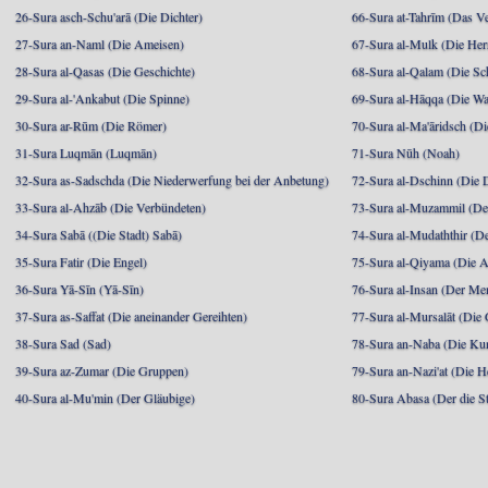
26-Sura asch-Schu'arā (Die Dichter)
66-Sura at-Tahrīm (Das V
27-Sura an-Naml (Die Ameisen)
67-Sura al-Mulk (Die Her
28-Sura al-Qasas (Die Geschichte)
68-Sura al-Qalam (Die Sc
29-Sura al-'Ankabut (Die Spinne)
69-Sura al-Hāqqa (Die Wa
30-Sura ar-Rūm (Die Römer)
70-Sura al-Ma'āridsch (Di
31-Sura Luqmān (Luqmān)
71-Sura Nūh (Noah)
32-Sura as-Sadschda (Die Niederwerfung bei der Anbetung)
72-Sura al-Dschinn (Die
33-Sura al-Ahzāb (Die Verbündeten)
73-Sura al-Muzammil (Der 
34-Sura Sabā ((Die Stadt) Sabā)
74-Sura al-Mudaththir (De
35-Sura Fatir (Die Engel)
75-Sura al-Qiyama (Die A
36-Sura Yā-Sīn (Yā-Sīn)
76-Sura al-Insan (Der Me
37-Sura as-Saffat (Die aneinander Gereihten)
77-Sura al-Mursalāt (Die
38-Sura Sad (Sad)
78-Sura an-Naba (Die Ku
39-Sura az-Zumar (Die Gruppen)
79-Sura an-Nazi'at (Die H
40-Sura al-Mu'min (Der Gläubige)
80-Sura Abasa (Der die St