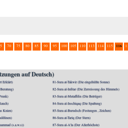
116
5
70
75
80
85
90
95
100
105
110
113
114
115
1
etzungen auf Deutsch)
rt Erklärt)
81-Sura at-Takwir (Die eingehüllte Sonne)
 Beratung)
82-Sura al-Infitar (Die Zerreissung des Himmels)
Prunk)
83-Sura al-Mutaffifin (Die Betrüger)
Rauch)
84-Sura al-Inschiqaq (Die Spaltung)
as Knien)
85-Sura al-Burudsch (Festungen , Zeichen)
anddünen)
86-Sura at-Tariq (Der Stern)
mmad (s.a.w.s))
87-Sura al-A'la (Der Allerhöchste)