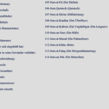
105-Sura al-Fil (Der Elefant)
erbotene)
106-Sura Quraisch (Quraisch)
rschaft)
107-Sura al-Ma'un (Hilfeleistung)
hreibfeder)
108-Sura al-Kauthar (Der Überfluss)
hrheit)
109-Sura al-Kafirun (Die Ungläubigen (Die Leugner))
e Himmelsleiter)
110-Sura an-Nasr (Die Hilfe)
111-Sura al-Masad (Die Palmenfaser)
 Dämonen)
112-Sura al-Ichlas (Rein)
sich eingehüllt hat)
113-Sura al-Falaq (Die Morgendämmerung)
r in seine Gewänder verhüllte)
114-Sura an-Nās (Die Menschen)
uferstehung)
nsch)
 Gesandten)
nde)
erausreisser)
irn runzelt)