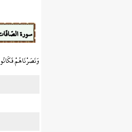
سورة الصّافّات
وَنَصَرْنَاهُمْ فَكَانُو