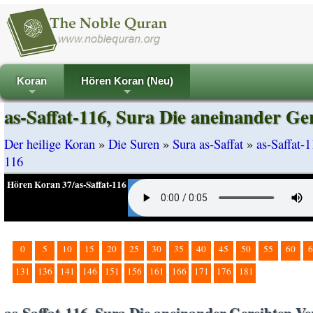
Koran
Hören Koran (Neu)
+
+
as-Saffat-116, Sura Die aneinander Ge
Der heilige Koran
»
Die Suren
»
Sura as-Saffat
»
as-Saffat-
116
Hören Koran 37/as-Saffat-116
0
5
10
15
20
25
30
35
40
45
50
55
60
6
131
136
141
146
151
156
161
166
171
176
181
as-Saffat-116, Sura Die aneinander Gereihten Ve