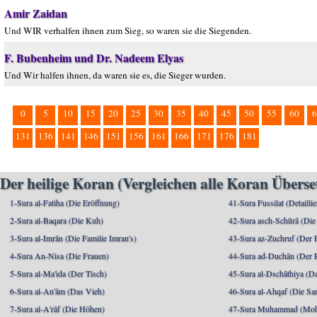
Amir Zaidan
Und WIR verhalfen ihnen zum Sieg, so waren sie die Siegenden.
F. Bubenheim und Dr. Nadeem Elyas
Und Wir halfen ihnen, da waren sie es, die Sieger wurden.
0
5
10
15
20
25
30
35
40
45
50
55
60
6
131
136
141
146
151
156
161
166
171
176
181
Der heilige Koran (Vergleichen alle Koran Übers
1-Sura al-Fatiha (Die Eröffnung)
41-Sura Fussilat (Detaillie
2-Sura al-Baqara (Die Kuh)
42-Sura asch-Schūrā (Die
3-Sura al-Imrān (Die Familie Imran's)
43-Sura az-Zuchruf (Der 
4-Sura An-Nisa (Die Frauen)
44-Sura ad-Duchān (Der 
5-Sura al-Ma'ida (Der Tisch)
45-Sura al-Dschāthiya (D
6-Sura al-An'ām (Das Vieh)
46-Sura al-Ahqaf (Die S
7-Sura al-A'rāf (Die Höhen)
47-Sura Muhammad (Moha