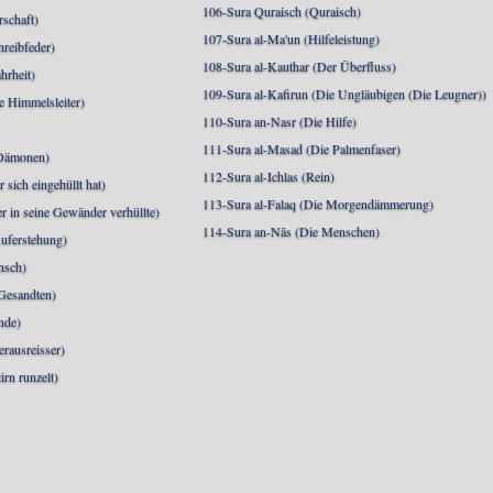
106-Sura Quraisch (Quraisch)
rschaft)
107-Sura al-Ma'un (Hilfeleistung)
hreibfeder)
108-Sura al-Kauthar (Der Überfluss)
hrheit)
109-Sura al-Kafirun (Die Ungläubigen (Die Leugner))
e Himmelsleiter)
110-Sura an-Nasr (Die Hilfe)
111-Sura al-Masad (Die Palmenfaser)
 Dämonen)
112-Sura al-Ichlas (Rein)
sich eingehüllt hat)
113-Sura al-Falaq (Die Morgendämmerung)
r in seine Gewänder verhüllte)
114-Sura an-Nās (Die Menschen)
uferstehung)
nsch)
 Gesandten)
nde)
erausreisser)
irn runzelt)