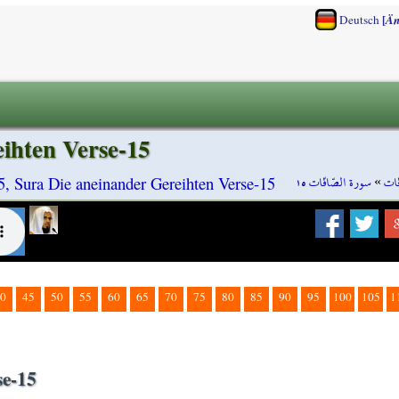
[
Deutsch
Än
eihten Verse-15
سورة الصّافّات ١٥
»
ّات
15, Sura Die aneinander Gereihten Verse-15
0
45
50
55
60
65
70
75
80
85
90
95
100
105
1
se-15