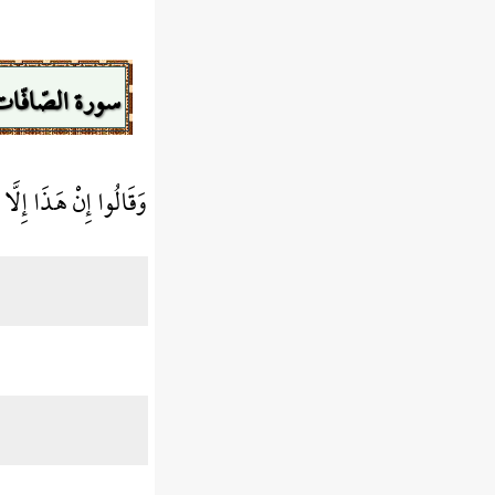
سورة الصّافّات
وَقَالُوا إِنْ هَذَا إِلَّ