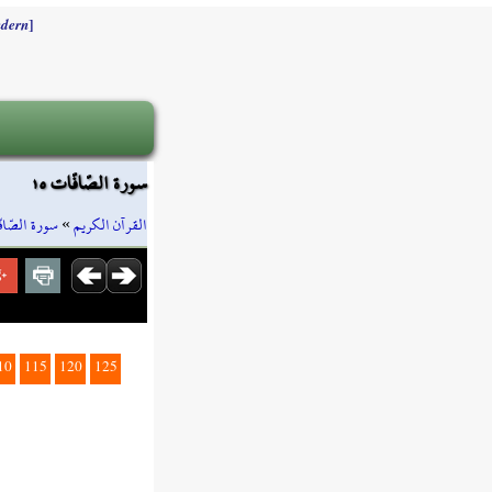
]
dern
سورة الصّافّات ١٥
سورة الصّاف
»
القرآن الكريم
10
115
120
125