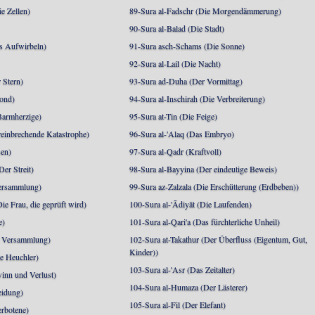
e Zellen)
89-Sura al-Fadschr (Die Morgendämmerung)
90-Sura al-Balad (Die Stadt)
s Aufwirbeln)
91-Sura asch-Schams (Die Sonne)
92-Sura al-Lail (Die Nacht)
 Stern)
93-Sura ad-Duha (Der Vormittag)
ond)
94-Sura al-Inschirah (Die Verbreiterung)
Barmherzige)
95-Sura at-Tin (Die Feige)
reinbrechende Katastrophe)
96-Sura al-'Alaq (Das Embryo)
sen)
97-Sura al-Qadr (Kraftvoll)
er Streit)
98-Sura al-Bayyina (Der eindeutige Beweis)
Versammlung)
99-Sura az-Zalzala (Die Erschütterung (Erdbeben))
e Frau, die geprüft wird)
100-Sura al-'Ādiyāt (Die Laufenden)
e)
101-Sura al-Qari'a (Das fürchterliche Unheil)
e Versammlung)
102-Sura at-Takathur (Der Überfluss (Eigentum, Gut,
Kinder))
e Heuchler)
103-Sura al-'Asr (Das Zeitalter)
inn und Verlust)
104-Sura al-Humaza (Der Lästerer)
eidung)
105-Sura al-Fil (Der Elefant)
erbotene)