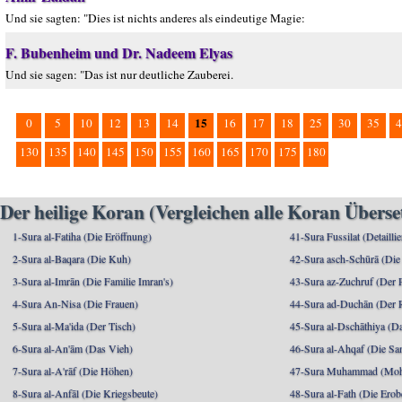
Und sie sagten: "Dies ist nichts anderes als eindeutige Magie:
F. Bubenheim und Dr. Nadeem Elyas
Und sie sagen: "Das ist nur deutliche Zauberei.
15
0
5
10
12
13
14
16
17
18
25
30
35
4
130
135
140
145
150
155
160
165
170
175
180
Der heilige Koran (Vergleichen alle Koran Übers
1-Sura al-Fatiha (Die Eröffnung)
41-Sura Fussilat (Detaillie
2-Sura al-Baqara (Die Kuh)
42-Sura asch-Schūrā (Die
3-Sura al-Imrān (Die Familie Imran's)
43-Sura az-Zuchruf (Der 
4-Sura An-Nisa (Die Frauen)
44-Sura ad-Duchān (Der 
5-Sura al-Ma'ida (Der Tisch)
45-Sura al-Dschāthiya (D
6-Sura al-An'ām (Das Vieh)
46-Sura al-Ahqaf (Die S
7-Sura al-A'rāf (Die Höhen)
47-Sura Muhammad (Moha
8-Sura al-Anfāl (Die Kriegsbeute)
48-Sura al-Fath (Die Ero