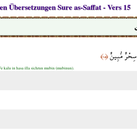
hen Übersetzungen Sure as-Saffat - Vers 15
ا سِحْرٌ مُّبِينٌ
﴿١٥﴾
e kalu in hasa illa sichrun mubin (mubinun).