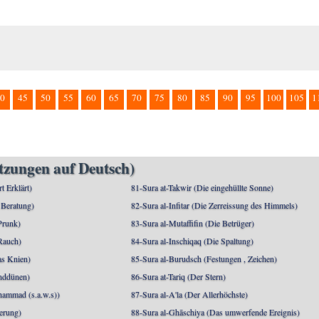
0
45
50
55
60
65
70
75
80
85
90
95
100
105
1
etzungen auf Deutsch)
rt Erklärt)
81-Sura at-Takwir (Die eingehüllte Sonne)
 Beratung)
82-Sura al-Infitar (Die Zerreissung des Himmels)
Prunk)
83-Sura al-Mutaffifin (Die Betrüger)
Rauch)
84-Sura al-Inschiqaq (Die Spaltung)
as Knien)
85-Sura al-Burudsch (Festungen , Zeichen)
anddünen)
86-Sura at-Tariq (Der Stern)
mmad (s.a.w.s))
87-Sura al-A'la (Der Allerhöchste)
berung)
88-Sura al-Ghāschiya (Das umwerfende Ereignis)