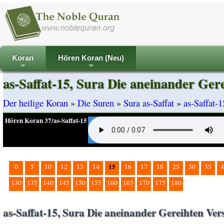
Koran
Hören Koran (Neu)
+
+
as-Saffat-15, Sura Die aneinander Ger
Der heilige Koran
»
Die Suren
»
Sura as-Saffat
»
as-Saffat-
Hören Koran 37/as-Saffat-15
15
0
5
10
12
13
14
16
17
18
25
30
35
4
130
135
140
145
150
155
160
165
170
175
180
as-Saffat-15, Sura Die aneinander Gereihten Ver