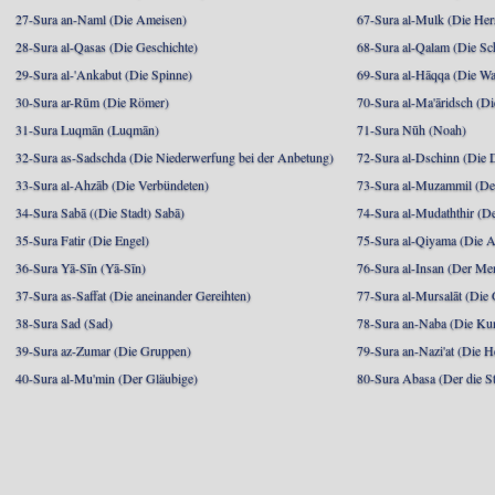
27-Sura an-Naml (Die Ameisen)
67-Sura al-Mulk (Die Her
28-Sura al-Qasas (Die Geschichte)
68-Sura al-Qalam (Die Sc
29-Sura al-'Ankabut (Die Spinne)
69-Sura al-Hāqqa (Die Wa
30-Sura ar-Rūm (Die Römer)
70-Sura al-Ma'āridsch (Di
31-Sura Luqmān (Luqmān)
71-Sura Nūh (Noah)
32-Sura as-Sadschda (Die Niederwerfung bei der Anbetung)
72-Sura al-Dschinn (Die
33-Sura al-Ahzāb (Die Verbündeten)
73-Sura al-Muzammil (Der 
34-Sura Sabā ((Die Stadt) Sabā)
74-Sura al-Mudaththir (De
35-Sura Fatir (Die Engel)
75-Sura al-Qiyama (Die A
36-Sura Yā-Sīn (Yā-Sīn)
76-Sura al-Insan (Der Me
37-Sura as-Saffat (Die aneinander Gereihten)
77-Sura al-Mursalāt (Die
38-Sura Sad (Sad)
78-Sura an-Naba (Die Ku
39-Sura az-Zumar (Die Gruppen)
79-Sura an-Nazi'at (Die H
40-Sura al-Mu'min (Der Gläubige)
80-Sura Abasa (Der die St