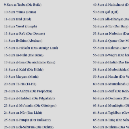
9-Sura at-Tauba (Die Buße)
49-Sura al-Hudschurat (Di
10-Sura Yūnus (Jonas)
50-Sura Qāf (Qāf)
11-Sura Hūd (Hud)
51-Sura adh-Dhāriyāt (Da
12-Sura Yusuf (Joseph)
52-Sura at-Tūr (Der Berg)
13-Sura ar-Ra'd (Der Donner)
53-Sura an-Nadschm (Der
14-Sura Ibrāhīm (Abraham)
54-Sura al-Qamar (Der M
15-Sura al-Hidschr (Das steinige Land)
55-Sura ar-Rahmān (Der 
16-Sura an-Nahl (Die Biene)
56-Sura al-Wāqi'a (Die he
17-Sura al-Isra (Die nächtliche Reise)
57-Sura al-Hadīd (Das Ei
18-Sura al-Kahf (Die Höhle)
58-Sura al-Mudschādala (D
19-Sura Maryam (Maria)
59-Sura al-Haschr (Die 
20-Sura Tā-Hā (Tā-Hā)
60-Sura al-Mumtahinah (Di
21-Sura al-Anbiyā (Die Propheten)
61-Sura as-Saff (Die Reih
22-Sura al-Haddsch (Die Pilgerfahrt)
62-Sura al-Dschum'a (Di
23-Sura al-Mu'minūn (Die Gläubigen)
63-Sura al-Munāfiqūn (Di
24-Sura an-Nūr (Das Licht)
64-Sura at-Taghābun (Gew
25-Sura al-Furqān (Der Indikator)
65-Sura at-Talāq (Die Sch
26-Sura asch-Schu'arā (Die Dichter)
66-Sura at-Tahrīm (Das V