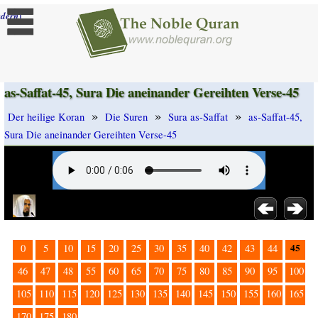
]
dern
as-Saffat-45, Sura Die aneinander Gereihten Verse-45
»
»
»
Der heilige Koran
Die Suren
Sura as-Saffat
as-Saffat-45,
Sura Die aneinander Gereihten Verse-45
45
0
5
10
15
20
25
30
35
40
42
43
44
46
47
48
55
60
65
70
75
80
85
90
95
100
105
110
115
120
125
130
135
140
145
150
155
160
165
170
175
180