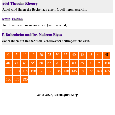
Adel Theodor Khoury
Dabei wird ihnen ein Becher aus einem Quell herumgereicht,
Amir Zaidan
Und ihnen wird Wein aus einer Quelle serviert,
F. Bubenheim und Dr. Nadeem Elyas
wobei ihnen ein Becher (voll) Quellwasser herumgereicht wird,
45
0
5
10
15
20
25
30
35
40
42
43
44
46
47
48
55
60
65
70
75
80
85
90
95
100
105
110
115
120
125
130
135
140
145
150
155
160
165
170
175
180
2008-2026, NobleQuran.org