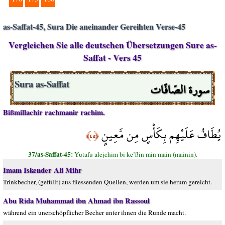
as-Saffat-45, Sura Die aneinander Gereihten Verse-45
Vergleichen Sie alle deutschen Übersetzungen Sure as-
Saffat - Vers 45
سورة الصّافّات
Sura as-Saffat
Bißmillachir rachmanir rachim.
يُطَافُ عَلَيْهِم بِكَأْسٍ مِن مَّعِينٍ
﴿٤٥﴾
37/as-Saffat-45:
Yutafu alejchim bi ke’ßin min main (mainin).
Imam Iskender Ali Mihr
Trinkbecher, (gefüllt) aus fliessenden Quellen, werden um sie herum gereicht.
Abu Rida Muhammad ibn Ahmad ibn Rassoul
während ein unerschöpflicher Becher unter ihnen die Runde macht.