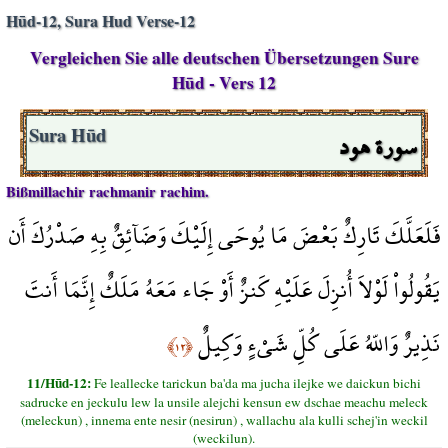
Hūd-12, Sura Hud Verse-12
Vergleichen Sie alle deutschen Übersetzungen Sure
Hūd - Vers 12
سورة هود
Sura Hūd
Bißmillachir rachmanir rachim.
فَلَعَلَّكَ تَارِكٌ بَعْضَ مَا يُوحَى إِلَيْكَ وَضَآئِقٌ بِهِ صَدْرُكَ أَن
يَقُولُواْ لَوْلاَ أُنزِلَ عَلَيْهِ كَنزٌ أَوْ جَاء مَعَهُ مَلَكٌ إِنَّمَا أَنتَ
نَذِيرٌ وَاللّهُ عَلَى كُلِّ شَيْءٍ وَكِيلٌ
﴿١٢﴾
11/Hūd-12:
Fe leallecke tarickun ba'da ma jucha ilejke we daickun bichi
sadrucke en jeckulu lew la unsile alejchi kensun ew dschae meachu meleck
(meleckun) , innema ente nesir (nesirun) , wallachu ala kulli schej'in weckil
(weckilun).