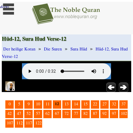
]
dern
Hūd-12, Sura Hud Verse-12
»
»
»
Der heilige Koran
Die Suren
Sura Hūd
Hūd-12, Sura Hud
Verse-12
12
0
5
9
10
11
13
14
15
22
27
32
37
42
47
52
57
62
67
72
77
82
87
92
97
102
107
112
117
122