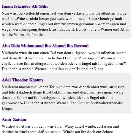
Imam Iskender Ali Mihr
Nun wirst du vielleicht einen Teil von dem verlassen, was dir offenbart wurde,
weil sie „Wäre es nicht besser gewesen, wenn ihm ein Schatz herab gesandt
worden wäre oder ein Engel mit ihm zusammen gekommen wäre?“ sagen und
wegen der Einengung deiner Brust (dadurch). Du bist nur ein Warner und Allah
hat die Vollmacht für alles.
Abu Rida Muhammad ibn Ahmad ibn Rassoul
Vielleicht wirst du nun einen Teil von dem aufgeben, was dir offenbart wurde;
und deine Brust wird davon so bedrückt sein, daß sie sagen: "Warum ist nicht
ein Schatz zu ihm niedergesandt worden oder ein Engel mit ihm gekommen?"
Du aber bist nur ein Warner, und Allah ist der Hüter aller Dinge.
Adel Theodor Khoury
Vielleicht möchtest du einen Teil von dem, was dir offenbart wird, auslassen
und fühlst dadurch deine Brust beklommen, und dies, weil sie sagen: «Wäre
doch ein Schatz auf ihn herabgesandt worden oder ein Engel mit ihm
gekommen!» Du aber bist nur ein Warner. Und Gott ist Sachwalter über alle
Dinge.
Amir Zaidan
Würdest du etwas von dem, was dir an Wahy zuteil wurde, auslassen und
darüber bedrückt sein, daß sie sagen: "Würde auf ihn doch ein Schatz