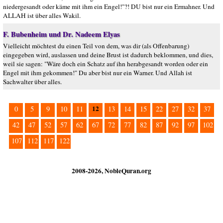
niedergesandt oder käme mit ihm ein Engel!"?! DU bist nur ein Ermahner. Und
ALLAH ist über alles Wakil.
F. Bubenheim und Dr. Nadeem Elyas
Vielleicht möchtest du einen Teil von dem, was dir (als Offenbarung)
eingegeben wird, auslassen und deine Brust ist dadurch beklommen, und dies,
weil sie sagen: "Wäre doch ein Schatz auf ihn herabgesandt worden oder ein
Engel mit ihm gekommen!" Du aber bist nur ein Warner. Und Allah ist
Sachwalter über alles.
12
0
5
9
10
11
13
14
15
22
27
32
37
42
47
52
57
62
67
72
77
82
87
92
97
102
107
112
117
122
2008-2026, NobleQuran.org