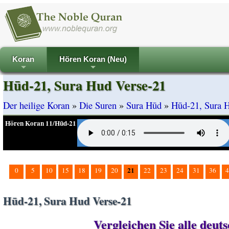
Koran
Hören Koran (Neu)
+
+
Hūd-21, Sura Hud Verse-21
Der heilige Koran
»
Die Suren
»
Sura Hūd
»
Hūd-21, Sura 
Hören Koran 11/Hūd-21
21
0
5
10
15
18
19
20
22
23
24
31
36
4
Hūd-21, Sura Hud Verse-21
Vergleichen Sie alle deu