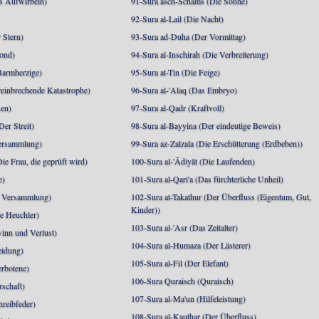
s Aufwirbeln)
91-Sura asch-Schams (Die Sonne)
92-Sura al-Lail (Die Nacht)
 Stern)
93-Sura ad-Duha (Der Vormittag)
ond)
94-Sura al-Inschirah (Die Verbreiterung)
Barmherzige)
95-Sura at-Tin (Die Feige)
reinbrechende Katastrophe)
96-Sura al-'Alaq (Das Embryo)
sen)
97-Sura al-Qadr (Kraftvoll)
er Streit)
98-Sura al-Bayyina (Der eindeutige Beweis)
Versammlung)
99-Sura az-Zalzala (Die Erschütterung (Erdbeben))
e Frau, die geprüft wird)
100-Sura al-'Ādiyāt (Die Laufenden)
e)
101-Sura al-Qari'a (Das fürchterliche Unheil)
e Versammlung)
102-Sura at-Takathur (Der Überfluss (Eigentum, Gut,
Kinder))
e Heuchler)
103-Sura al-'Asr (Das Zeitalter)
inn und Verlust)
104-Sura al-Humaza (Der Lästerer)
eidung)
105-Sura al-Fil (Der Elefant)
erbotene)
106-Sura Quraisch (Quraisch)
rschaft)
107-Sura al-Ma'un (Hilfeleistung)
hreibfeder)
108-Sura al-Kauthar (Der Überfluss)