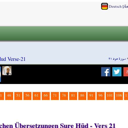
[
Deutsch
Än
سورة هود ٢١
Hud Verse-21
1
46
51
56
61
66
71
76
81
86
91
96
101
106
1
tschen Übersetzungen Sure Hūd - Vers 21