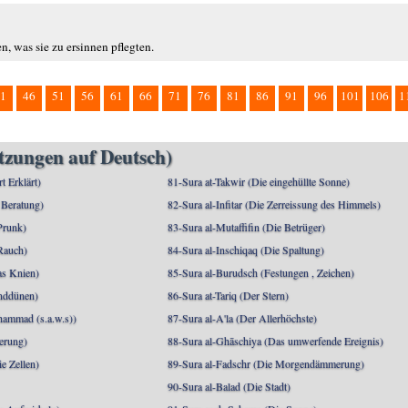
n, was sie zu ersinnen pflegten.
1
46
51
56
61
66
71
76
81
86
91
96
101
106
1
etzungen auf Deutsch)
rt Erklärt)
81-Sura at-Takwir (Die eingehüllte Sonne)
 Beratung)
82-Sura al-Infitar (Die Zerreissung des Himmels)
Prunk)
83-Sura al-Mutaffifin (Die Betrüger)
Rauch)
84-Sura al-Inschiqaq (Die Spaltung)
as Knien)
85-Sura al-Burudsch (Festungen , Zeichen)
anddünen)
86-Sura at-Tariq (Der Stern)
mmad (s.a.w.s))
87-Sura al-A'la (Der Allerhöchste)
berung)
88-Sura al-Ghāschiya (Das umwerfende Ereignis)
e Zellen)
89-Sura al-Fadschr (Die Morgendämmerung)
90-Sura al-Balad (Die Stadt)