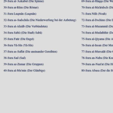
29-Sura al-'Ankabut (Die Spinne)
69-Sura al-Hāqqa (Die Wa
30-Sura ar-Rūm (Die Römer)
70-Sura al-Ma'āridsch (Di
31-Sura Luqmān (Luqmān)
71-Sura Nūh (Noah)
32-Sura as-Sadschda (Die Niederwerfung bei der Anbetung)
72-Sura al-Dschinn (Die
33-Sura al-Ahzāb (Die Verbündeten)
73-Sura al-Muzammil (Der 
34-Sura Sabā ((Die Stadt) Sabā)
74-Sura al-Mudaththir (De
35-Sura Fatir (Die Engel)
75-Sura al-Qiyama (Die A
36-Sura Yā-Sīn (Yā-Sīn)
76-Sura al-Insan (Der Me
37-Sura as-Saffat (Die aneinander Gereihten)
77-Sura al-Mursalāt (Die
38-Sura Sad (Sad)
78-Sura an-Naba (Die Ku
39-Sura az-Zumar (Die Gruppen)
79-Sura an-Nazi'at (Die H
40-Sura al-Mu'min (Der Gläubige)
80-Sura Abasa (Der die St