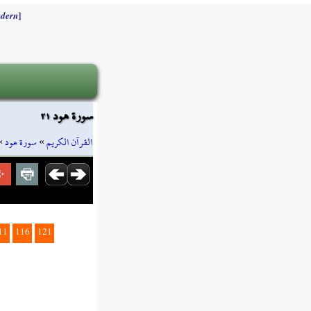
]
dern
سورة هود ٢١
»
سورة هود
»
القرآن الكريم
11
116
121