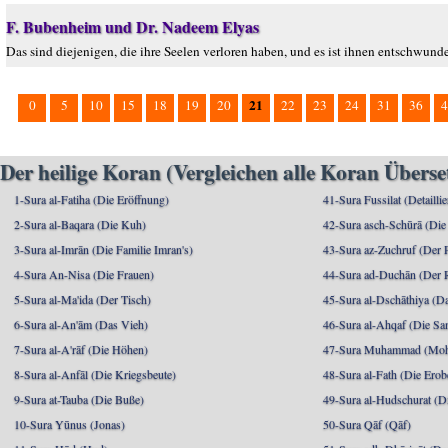
F. Bubenheim und Dr. Nadeem Elyas
Das sind diejenigen, die ihre Seelen verloren haben, und es ist ihnen entschwunde
21
0
5
10
15
18
19
20
22
23
24
31
36
4
Der heilige Koran (Vergleichen alle Koran Übers
1-Sura al-Fatiha (Die Eröffnung)
41-Sura Fussilat (Detaillie
2-Sura al-Baqara (Die Kuh)
42-Sura asch-Schūrā (Die
3-Sura al-Imrān (Die Familie Imran's)
43-Sura az-Zuchruf (Der 
4-Sura An-Nisa (Die Frauen)
44-Sura ad-Duchān (Der 
5-Sura al-Ma'ida (Der Tisch)
45-Sura al-Dschāthiya (D
6-Sura al-An'ām (Das Vieh)
46-Sura al-Ahqaf (Die S
7-Sura al-A'rāf (Die Höhen)
47-Sura Muhammad (Moha
8-Sura al-Anfāl (Die Kriegsbeute)
48-Sura al-Fath (Die Ero
9-Sura at-Tauba (Die Buße)
49-Sura al-Hudschurat (Di
10-Sura Yūnus (Jonas)
50-Sura Qāf (Qāf)