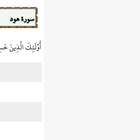
سورة هود
أُوْلَئِكَ الَّذِينَ خَسِ