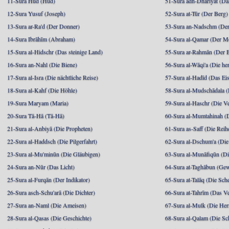
11-Sura Hūd (Hud)
51-Sura adh-Dhāriyāt (Da
12-Sura Yusuf (Joseph)
52-Sura at-Tūr (Der Berg)
13-Sura ar-Ra'd (Der Donner)
53-Sura an-Nadschm (Der
14-Sura Ibrāhīm (Abraham)
54-Sura al-Qamar (Der M
15-Sura al-Hidschr (Das steinige Land)
55-Sura ar-Rahmān (Der 
16-Sura an-Nahl (Die Biene)
56-Sura al-Wāqi'a (Die he
17-Sura al-Isra (Die nächtliche Reise)
57-Sura al-Hadīd (Das Ei
18-Sura al-Kahf (Die Höhle)
58-Sura al-Mudschādala (D
19-Sura Maryam (Maria)
59-Sura al-Haschr (Die 
20-Sura Tā-Hā (Tā-Hā)
60-Sura al-Mumtahinah (Di
21-Sura al-Anbiyā (Die Propheten)
61-Sura as-Saff (Die Reih
22-Sura al-Haddsch (Die Pilgerfahrt)
62-Sura al-Dschum'a (Di
23-Sura al-Mu'minūn (Die Gläubigen)
63-Sura al-Munāfiqūn (Di
24-Sura an-Nūr (Das Licht)
64-Sura at-Taghābun (Gew
25-Sura al-Furqān (Der Indikator)
65-Sura at-Talāq (Die Sch
26-Sura asch-Schu'arā (Die Dichter)
66-Sura at-Tahrīm (Das V
27-Sura an-Naml (Die Ameisen)
67-Sura al-Mulk (Die Her
28-Sura al-Qasas (Die Geschichte)
68-Sura al-Qalam (Die Sc