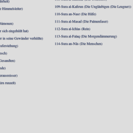
hrheit)
109-Sura al-Kafirun (Die Ungläubigen (Die Leugner))
e Himmelsleiter)
110-Sura an-Nasr (Die Hilfe)
111-Sura al-Masad (Die Palmenfaser)
 Dämonen)
112-Sura al-Ichlas (Rein)
sich eingehüllt hat)
113-Sura al-Falaq (Die Morgendämmerung)
r in seine Gewänder verhüllte)
114-Sura an-Nās (Die Menschen)
uferstehung)
nsch)
 Gesandten)
nde)
erausreisser)
irn runzelt)