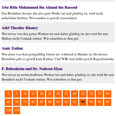
Abu Rida Muhammad ibn Ahmad ibn Rassoul
Das Bemühen dessen, der also gute Werke tut und gläubig ist, wird nicht
unbelohnt bleiben. Wir werden es gewiß verzeichnen.
Adel Theodor Khoury
Wer etwas von den guten Werken tut und dabei gläubig ist, der wird für sein
Mühen nicht Undank ernten; Wir schreiben es ihm gut.
Amir Zaidan
Wer dann von dem gottgefällig Guten tut, während er Mumin ist, für dessen
Bestreben gibt es gewiß kein Kufran. Und WIR sind dafür gewiß Registrierende.
F. Bubenheim und Dr. Nadeem Elyas
Wer etwas an rechtschaffenen Werken tut und dabei gläubig ist, der wird für sein
Bemühen nicht Undank ernten; Wir schreiben es ihm gut.
0
5
10
15
20
25
30
35
40
45
50
55
60
94
65
70
75
80
85
90
91
92
93
95
96
97
104
109