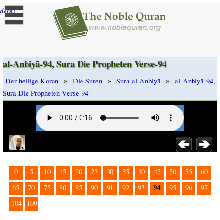
]
dern
al-Anbiyā-94, Sura Die Propheten Verse-94
»
»
»
Der heilige Koran
Die Suren
Sura al-Anbiyā
al-Anbiyā-94,
Sura Die Propheten Verse-94
0
5
10
15
20
25
30
35
40
45
50
55
60
94
65
70
75
80
85
90
91
92
93
95
96
97
104
109