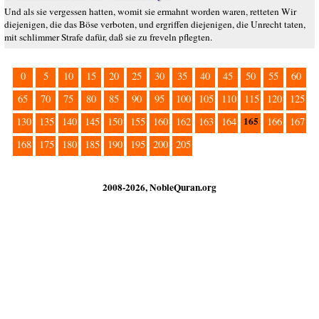
Und als sie vergessen hatten, womit sie ermahnt worden waren, retteten Wir
diejenigen, die das Böse verboten, und ergriffen diejenigen, die Unrecht taten,
mit schlimmer Strafe dafür, daß sie zu freveln pflegten.
0
5
10
15
20
25
30
35
40
45
50
55
60
65
70
75
80
85
90
95
100
105
110
115
120
125
165
130
135
140
145
150
155
160
162
163
164
166
167
168
175
180
185
190
195
200
205
2008-2026, NobleQuran.org