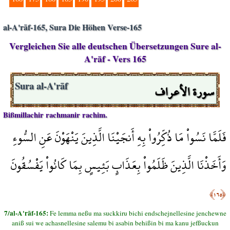
al-A'rāf-165, Sura Die Höhen Verse-165
Vergleichen Sie alle deutschen Übersetzungen Sure al-
A'rāf - Vers 165
سورة الأعراف
Sura al-A'rāf
Bißmillachir rachmanir rachim.
فَلَمَّا نَسُواْ مَا ذُكِّرُواْ بِهِ أَنجَيْنَا الَّذِينَ يَنْهَوْنَ عَنِ السُّوءِ
وَأَخَذْنَا الَّذِينَ ظَلَمُواْ بِعَذَابٍ بَئِيسٍ بِمَا كَانُواْ يَفْسُقُونَ
﴿١٦٥﴾
7/al-A'rāf-165:
Fe lemma neßu ma suckkiru bichi endschejnellesine jenchewne
aniß sui we achasnellesine salemu bi asabin behißin bi ma kanu jefßuckun