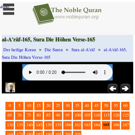
]
dern
al-A'rāf-165, Sura Die Höhen Verse-165
»
»
»
Der heilige Koran
Die Suren
Sura al-A'rāf
al-A'rāf-165,
Sura Die Höhen Verse-165
0
5
10
15
20
25
30
35
40
45
50
55
60
65
70
75
80
85
90
95
100
105
110
115
120
125
165
130
135
140
145
150
155
160
162
163
164
166
167
168
175
180
185
190
195
200
205