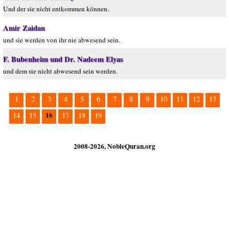
Und der sie nicht entkommen können.
Amir Zaidan
und sie werden von ihr nie abwesend sein.
F. Bubenheim und Dr. Nadeem Elyas
und dem sie nicht abwesend sein werden.
1
2
3
4
5
6
7
8
9
10
11
12
13
16
14
15
17
18
19
2008-2026, NobleQuran.org