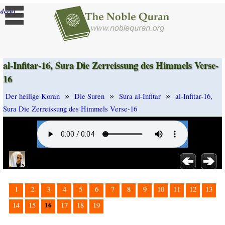
]
dern
al-Infitar-16, Sura Die Zerreissung des Himmels Verse-
16
»
»
»
Der heilige Koran
Die Suren
Sura al-Infitar
al-Infitar-16,
Sura Die Zerreissung des Himmels Verse-16
1
2
3
4
5
6
7
8
9
10
11
12
13
16
14
15
17
18
19