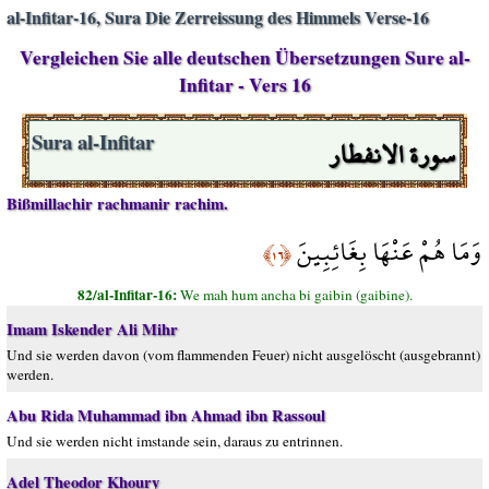
al-Infitar-16, Sura Die Zerreissung des Himmels Verse-16
Vergleichen Sie alle deutschen Übersetzungen Sure al-
Infitar - Vers 16
سورة الانفطار
Sura al-Infitar
Bißmillachir rachmanir rachim.
وَمَا هُمْ عَنْهَا بِغَائِبِينَ
﴿١٦﴾
82/al-Infitar-16:
We mah hum ancha bi gaibin (gaibine).
Imam Iskender Ali Mihr
Und sie werden davon (vom flammenden Feuer) nicht ausgelöscht (ausgebrannt)
werden.
Abu Rida Muhammad ibn Ahmad ibn Rassoul
Und sie werden nicht imstande sein, daraus zu entrinnen.
Adel Theodor Khoury