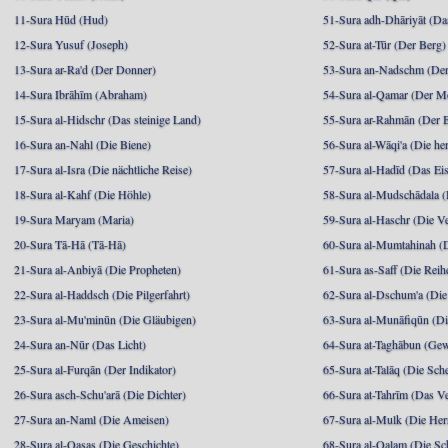
11-Sura Hūd (Hud)
51-Sura adh-Dhāriyāt (Da
12-Sura Yusuf (Joseph)
52-Sura at-Tūr (Der Berg)
13-Sura ar-Ra'd (Der Donner)
53-Sura an-Nadschm (Der
14-Sura Ibrāhīm (Abraham)
54-Sura al-Qamar (Der M
15-Sura al-Hidschr (Das steinige Land)
55-Sura ar-Rahmān (Der 
16-Sura an-Nahl (Die Biene)
56-Sura al-Wāqi'a (Die he
17-Sura al-Isra (Die nächtliche Reise)
57-Sura al-Hadīd (Das Ei
18-Sura al-Kahf (Die Höhle)
58-Sura al-Mudschādala (D
19-Sura Maryam (Maria)
59-Sura al-Haschr (Die 
20-Sura Tā-Hā (Tā-Hā)
60-Sura al-Mumtahinah (Di
21-Sura al-Anbiyā (Die Propheten)
61-Sura as-Saff (Die Reih
22-Sura al-Haddsch (Die Pilgerfahrt)
62-Sura al-Dschum'a (Di
23-Sura al-Mu'minūn (Die Gläubigen)
63-Sura al-Munāfiqūn (Di
24-Sura an-Nūr (Das Licht)
64-Sura at-Taghābun (Gew
25-Sura al-Furqān (Der Indikator)
65-Sura at-Talāq (Die Sch
26-Sura asch-Schu'arā (Die Dichter)
66-Sura at-Tahrīm (Das V
27-Sura an-Naml (Die Ameisen)
67-Sura al-Mulk (Die Her
28-Sura al-Qasas (Die Geschichte)
68-Sura al-Qalam (Die Sc