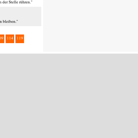
der Stelle rühren."
n bleiben."
09
114
119