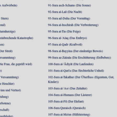
s Aufwirbeln)
91-Sura asch-Schams (Die Sonne)
92-Sura al-Lail (Die Nacht)
 Stern)
93-Sura ad-Duha (Der Vormittag)
ond)
94-Sura al-Inschirah (Die Verbreiterung)
Barmherzige)
95-Sura at-Tin (Die Feige)
reinbrechende Katastrophe)
96-Sura al-'Alaq (Das Embryo)
sen)
97-Sura al-Qadr (Kraftvoll)
er Streit)
98-Sura al-Bayyina (Der eindeutige Beweis)
Versammlung)
99-Sura az-Zalzala (Die Erschütterung (Erdbeben))
e Frau, die geprüft wird)
100-Sura al-'Ādiyāt (Die Laufenden)
e)
101-Sura al-Qari'a (Das fürchterliche Unheil)
e Versammlung)
102-Sura at-Takathur (Der Überfluss (Eigentum, Gut,
Kinder))
e Heuchler)
103-Sura al-'Asr (Das Zeitalter)
inn und Verlust)
104-Sura al-Humaza (Der Lästerer)
eidung)
105-Sura al-Fil (Der Elefant)
erbotene)
106-Sura Quraisch (Quraisch)
rschaft)
107-Sura al-Ma'un (Hilfeleistung)
hreibfeder)