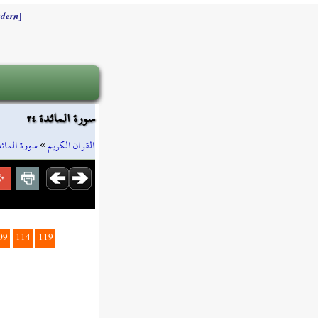
]
dern
سورة المائدة ٢٤
سورة المائد
»
القرآن الكريم
09
114
119