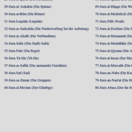
29-Sura al-'Ankabut (Die Spinne)
69-Sura al-Hāqqa (Die Wa
30-Sura ar-Rūm (Die Römer)
70-Sura al-Ma'āridsch (Di
31-Sura Luqmān (Luqmān)
71-Sura Nūh (Noah)
32-Sura as-Sadschda (Die Niederwerfung bei der Anbetung)
72-Sura al-Dschinn (Die
33-Sura al-Ahzāb (Die Verbündeten)
73-Sura al-Muzammil (Der 
34-Sura Sabā ((Die Stadt) Sabā)
74-Sura al-Mudaththir (De
35-Sura Fatir (Die Engel)
75-Sura al-Qiyama (Die A
36-Sura Yā-Sīn (Yā-Sīn)
76-Sura al-Insan (Der Me
37-Sura as-Saffat (Die aneinander Gereihten)
77-Sura al-Mursalāt (Die
38-Sura Sad (Sad)
78-Sura an-Naba (Die Ku
39-Sura az-Zumar (Die Gruppen)
79-Sura an-Nazi'at (Die H
40-Sura al-Mu'min (Der Gläubige)
80-Sura Abasa (Der die St