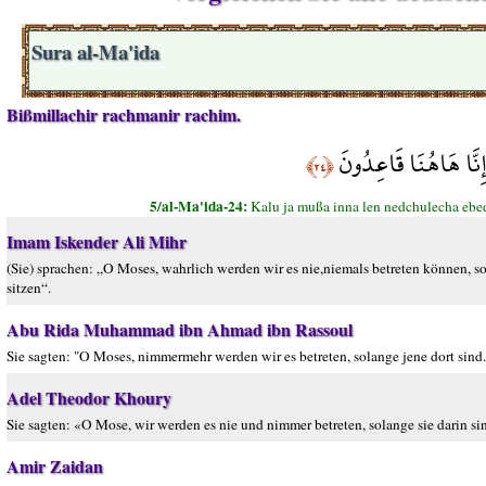
Sura al-Ma'ida
Bißmillachir rachmanir rachim.
إِنَّا هَاهُنَا قَاعِدُونَ
﴿٢٤﴾
5/al-Ma'ida-24:
Kalu ja mußa inna len nedchulecha ebed
Imam Iskender Ali Mihr
(Sie) sprachen: „O Moses, wahrlich werden wir es nie,niemals betreten können, so
sitzen“.
Abu Rida Muhammad ibn Ahmad ibn Rassoul
Sie sagten: "O Moses, nimmermehr werden wir es betreten, solange jene dort sind
Adel Theodor Khoury
Sie sagten: «O Mose, wir werden es nie und nimmer betreten, solange sie darin si
Amir Zaidan