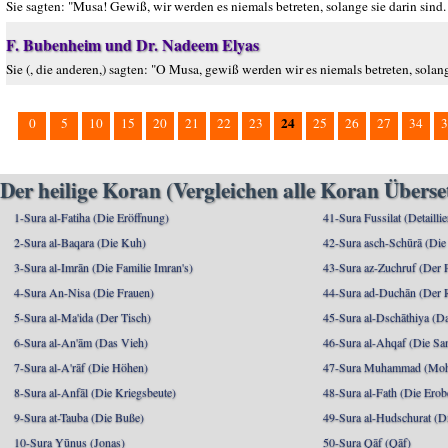
Sie sagten: "Musa! Gewiß, wir werden es niemals betreten, solange sie darin sin
F. Bubenheim und Dr. Nadeem Elyas
Sie (, die anderen,) sagten: "O Musa, gewiß werden wir es niemals betreten, solan
24
0
5
10
15
20
21
22
23
25
26
27
34
3
Der heilige Koran (Vergleichen alle Koran Übers
1-Sura al-Fatiha (Die Eröffnung)
41-Sura Fussilat (Detaillie
2-Sura al-Baqara (Die Kuh)
42-Sura asch-Schūrā (Die
3-Sura al-Imrān (Die Familie Imran's)
43-Sura az-Zuchruf (Der 
4-Sura An-Nisa (Die Frauen)
44-Sura ad-Duchān (Der 
5-Sura al-Ma'ida (Der Tisch)
45-Sura al-Dschāthiya (D
6-Sura al-An'ām (Das Vieh)
46-Sura al-Ahqaf (Die S
7-Sura al-A'rāf (Die Höhen)
47-Sura Muhammad (Moha
8-Sura al-Anfāl (Die Kriegsbeute)
48-Sura al-Fath (Die Ero
9-Sura at-Tauba (Die Buße)
49-Sura al-Hudschurat (Di
10-Sura Yūnus (Jonas)
50-Sura Qāf (Qāf)