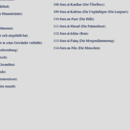
108-Sura al-Kauthar (Der Überfluss)
hrheit)
109-Sura al-Kafirun (Die Ungläubigen (Die Leugner))
e Himmelsleiter)
110-Sura an-Nasr (Die Hilfe)
111-Sura al-Masad (Die Palmenfaser)
 Dämonen)
112-Sura al-Ichlas (Rein)
sich eingehüllt hat)
113-Sura al-Falaq (Die Morgendämmerung)
r in seine Gewänder verhüllte)
114-Sura an-Nās (Die Menschen)
uferstehung)
nsch)
 Gesandten)
nde)
erausreisser)
irn runzelt)