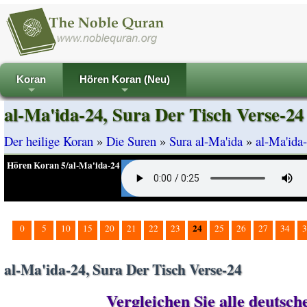
Koran
Hören Koran (Neu)
+
+
al-Ma'ida-24, Sura Der Tisch Verse-24
Der heilige Koran
»
Die Suren
»
Sura al-Ma'ida
»
al-Ma'ida
Hören Koran 5/al-Ma'ida-24
24
0
5
10
15
20
21
22
23
25
26
27
34
3
al-Ma'ida-24, Sura Der Tisch Verse-24
Vergleichen Sie alle deutsc