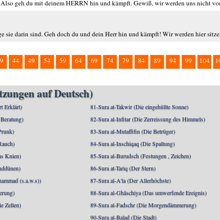
d. Also geh du mit deinem HERRN hin und kämpft. Gewiß, wir werden uns nicht von 
ge sie darin sind. Geh doch du und dein Herr hin und kämpft! Wir werden hier sitze
9
44
49
54
59
64
69
74
79
84
89
94
99
104
1
etzungen auf Deutsch)
rt Erklärt)
81-Sura at-Takwir (Die eingehüllte Sonne)
 Beratung)
82-Sura al-Infitar (Die Zerreissung des Himmels)
Prunk)
83-Sura al-Mutaffifin (Die Betrüger)
Rauch)
84-Sura al-Inschiqaq (Die Spaltung)
as Knien)
85-Sura al-Burudsch (Festungen , Zeichen)
anddünen)
86-Sura at-Tariq (Der Stern)
mmad (s.a.w.s))
87-Sura al-A'la (Der Allerhöchste)
berung)
88-Sura al-Ghāschiya (Das umwerfende Ereignis)
e Zellen)
89-Sura al-Fadschr (Die Morgendämmerung)
90-Sura al-Balad (Die Stadt)