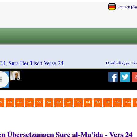
[
Deutsch
Än
سورة المائدة ٢٤
»
ة
-24, Sura Der Tisch Verse-24
9
44
49
54
59
64
69
74
79
84
89
94
99
104
1
hen Übersetzungen Sure al-Ma'ida - Vers 24