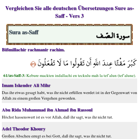
Vergleichen Sie alle deutschen Übersetzungen Sure as-
Saff - Vers 3
سورة الـصّـف
Sura as-Saff
Bißmillachir rachmanir rachim.
كَبُرَ مَقْتًا عِندَ اللَّهِ أَن تَقُولُوا مَا لَا تَفْعَلُونَ
﴿٣﴾
61/as-Saff-3:
Kebure mackten indallachi en teckulu mah la tef’alun (tef’alune).
Imam Iskender Ali Mihr
Das ihr etwas gesagt habt, was ihr nicht erfüllen werdet ist in der Gegenwart von
Allah zu einem großen Vergehen geworden.
Abu Rida Muhammad ibn Ahmad ibn Rassoul
Höchst hassenswert ist es vor Allah, daß ihr sagt, was ihr nicht tut.
Adel Theodor Khoury
Großen Abscheu erregt es bei Gott, daß ihr sagt, was ihr nicht tut.