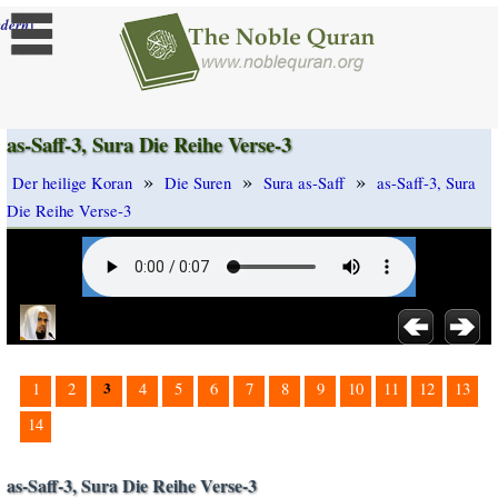
]
dern
as-Saff-3, Sura Die Reihe Verse-3
»
»
»
Der heilige Koran
Die Suren
Sura as-Saff
as-Saff-3, Sura
Die Reihe Verse-3
3
1
2
4
5
6
7
8
9
10
11
12
13
14
as-Saff-3, Sura Die Reihe Verse-3