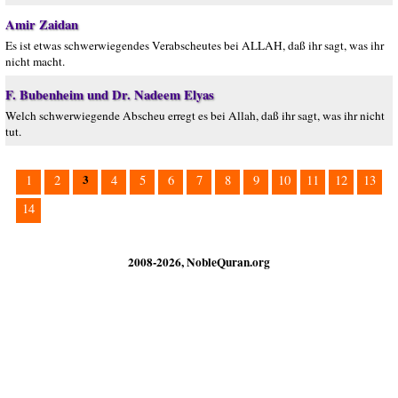
Amir Zaidan
Es ist etwas schwerwiegendes Verabscheutes bei ALLAH, daß ihr sagt, was ihr
nicht macht.
F. Bubenheim und Dr. Nadeem Elyas
Welch schwerwiegende Abscheu erregt es bei Allah, daß ihr sagt, was ihr nicht
tut.
3
1
2
4
5
6
7
8
9
10
11
12
13
14
2008-2026, NobleQuran.org