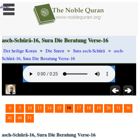
]
dern
asch-Schūrā-16, Sura Die Beratung Verse-16
»
»
»
Der heilige Koran
Die Suren
Sura asch-Schūrā
asch-
Schūrā-16, Sura Die Beratung Verse-16
16
0
5
10
13
14
15
17
18
19
26
31
36
41
46
51
asch-Schūrā-16, Sura Die Beratung Verse-16