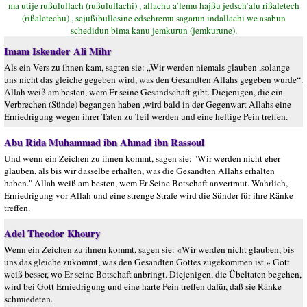
ma utije rußulullach (rußulullachi) , allachu a’lemu hajßu jedsch’alu rißaletech
(rißaletechu) , sejußibullesine edschremu sagarun indallachi we asabun
schedidun bima kanu jemkurun (jemkurune).
Imam Iskender Ali Mihr
Als ein Vers zu ihnen kam, sagten sie: „Wir werden niemals glauben ,solange
uns nicht das gleiche gegeben wird, was den Gesandten Allahs gegeben wurde“.
Allah weiß am besten, wem Er seine Gesandschaft gibt. Diejenigen, die ein
Verbrechen (Sünde) begangen haben ,wird bald in der Gegenwart Allahs eine
Erniedrigung wegen ihrer Taten zu Teil werden und eine heftige Pein treffen.
Abu Rida Muhammad ibn Ahmad ibn Rassoul
Und wenn ein Zeichen zu ihnen kommt, sagen sie: "Wir werden nicht eher
glauben, als bis wir dasselbe erhalten, was die Gesandten Allahs erhalten
haben." Allah weiß am besten, wem Er Seine Botschaft anvertraut. Wahrlich,
Erniedrigung vor Allah und eine strenge Strafe wird die Sünder für ihre Ränke
treffen.
Adel Theodor Khoury
Wenn ein Zeichen zu ihnen kommt, sagen sie: «Wir werden nicht glauben, bis
uns das gleiche zukommt, was den Gesandten Gottes zugekommen ist.» Gott
weiß besser, wo Er seine Botschaft anbringt. Diejenigen, die Übeltaten begehen,
wird bei Gott Erniedrigung und eine harte Pein treffen dafür, daß sie Ränke
schmiedeten.