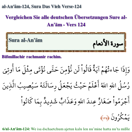
al-An'ām-124, Sura Das Vieh Verse-124
Vergleichen Sie alle deutschen Übersetzungen Sure al-
An'ām - Vers 124
سورة الأنعام
Sura al-An'ām
Bißmillachir rachmanir rachim.
وَإِذَا جَاءتْهُمْ آيَةٌ قَالُواْ لَن نُّؤْمِنَ حَتَّى نُؤْتَى مِثْلَ مَا أُوتِيَ
رُسُلُ اللّهِ اللّهُ أَعْلَمُ حَيْثُ يَجْعَلُ رِسَالَتَهُ سَيُصِيبُ الَّذِينَ
أَجْرَمُواْ صَغَارٌ عِندَ اللّهِ وَعَذَابٌ شَدِيدٌ بِمَا كَانُواْ
يَمْكُرُونَ
﴿١٢٤﴾
6/al-An'ām-124:
We isa dschaetchum ajetun kalu len nu’mine hatta nu’ta mißle