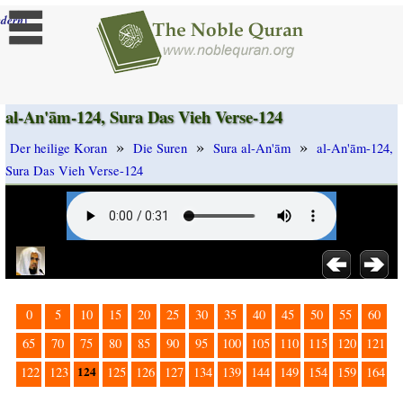
]
dern
al-An'ām-124, Sura Das Vieh Verse-124
»
»
»
Der heilige Koran
Die Suren
Sura al-An'ām
al-An'ām-124,
Sura Das Vieh Verse-124
0
5
10
15
20
25
30
35
40
45
50
55
60
65
70
75
80
85
90
95
100
105
110
115
120
121
124
122
123
125
126
127
134
139
144
149
154
159
164