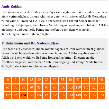
Amir Zaidan
Und immer wieder als zu ihnen eine Aya kam, sagten sie: "Wir werden den Iman
nicht verinnerlichen, bis uns Ähnliches zuteil wird, wie es ALLAHs Gesandten
zuteil wurde." Doch ALLAH weiß am besten, wen ER mit Seiner Botschaft
beauftragt. Diejenigen, die schwere Verfehlungen begehen, wird bei ALLAH Er-
niedrigung und qualvolle Peinigung treffen wegen dem, was sie an
Täuschungen durchzuführen pflegten.
F. Bubenheim und Dr. Nadeem Elyas
Und wenn ein Zeichen zu ihnen kommt, sagen sie: "Wir werden nicht glauben,
bevor uns nicht gegeben wird, was den Gesandten Allahs gegeben wurde."
Allah weiß sehr wohl, wo Er Seine Botschaft anbringt. Diejenigen, die
Übeltaten begehen, werden bei Allah Erniedrigung und strenge Strafe treffen
dafür, daß sie Ränke zu schmieden pflegten.
0
5
10
15
20
25
30
35
40
45
50
55
60
65
70
75
80
85
90
95
100
105
110
115
120
121
124
122
123
125
126
127
134
139
144
149
154
159
164