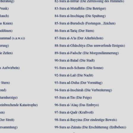
 Beratung)
82-Sura al-Infitar (Die Zerreissung des Himmels)
Prunk)
83-Sura al-Mutaffifin (Die Betrüger)
Rauch)
84-Sura al-Inschiqaq (Die Spaltung)
as Knien)
85-Sura al-Burudsch (Festungen , Zeichen)
anddünen)
86-Sura at-Tariq (Der Stern)
mmad (s.a.w.s))
87-Sura al-A'la (Der Allerhöchste)
berung)
88-Sura al-Ghāschiya (Das umwerfende Ereignis)
e Zellen)
89-Sura al-Fadschr (Die Morgendämmerung)
90-Sura al-Balad (Die Stadt)
s Aufwirbeln)
91-Sura asch-Schams (Die Sonne)
92-Sura al-Lail (Die Nacht)
 Stern)
93-Sura ad-Duha (Der Vormittag)
ond)
94-Sura al-Inschirah (Die Verbreiterung)
Barmherzige)
95-Sura at-Tin (Die Feige)
reinbrechende Katastrophe)
96-Sura al-'Alaq (Das Embryo)
sen)
97-Sura al-Qadr (Kraftvoll)
er Streit)
98-Sura al-Bayyina (Der eindeutige Beweis)
Versammlung)
99-Sura az-Zalzala (Die Erschütterung (Erdbeben))