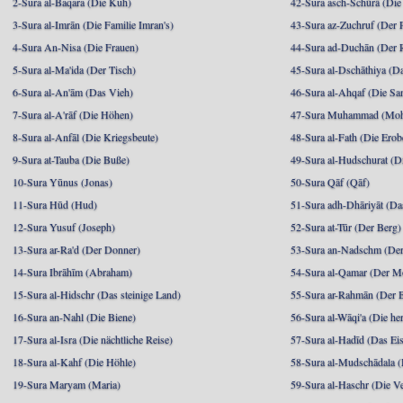
2-Sura al-Baqara (Die Kuh)
42-Sura asch-Schūrā (Die
3-Sura al-Imrān (Die Familie Imran's)
43-Sura az-Zuchruf (Der 
4-Sura An-Nisa (Die Frauen)
44-Sura ad-Duchān (Der 
5-Sura al-Ma'ida (Der Tisch)
45-Sura al-Dschāthiya (D
6-Sura al-An'ām (Das Vieh)
46-Sura al-Ahqaf (Die S
7-Sura al-A'rāf (Die Höhen)
47-Sura Muhammad (Moha
8-Sura al-Anfāl (Die Kriegsbeute)
48-Sura al-Fath (Die Ero
9-Sura at-Tauba (Die Buße)
49-Sura al-Hudschurat (Di
10-Sura Yūnus (Jonas)
50-Sura Qāf (Qāf)
11-Sura Hūd (Hud)
51-Sura adh-Dhāriyāt (Da
12-Sura Yusuf (Joseph)
52-Sura at-Tūr (Der Berg)
13-Sura ar-Ra'd (Der Donner)
53-Sura an-Nadschm (Der
14-Sura Ibrāhīm (Abraham)
54-Sura al-Qamar (Der M
15-Sura al-Hidschr (Das steinige Land)
55-Sura ar-Rahmān (Der 
16-Sura an-Nahl (Die Biene)
56-Sura al-Wāqi'a (Die he
17-Sura al-Isra (Die nächtliche Reise)
57-Sura al-Hadīd (Das Ei
18-Sura al-Kahf (Die Höhle)
58-Sura al-Mudschādala (D
19-Sura Maryam (Maria)
59-Sura al-Haschr (Die 