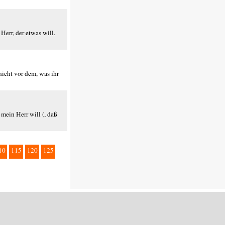
 Herr, der etwas will.
nicht vor dem, was ihr
 mein Herr will (, daß
10
115
120
125