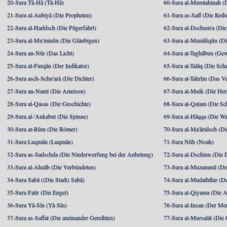
20-Sura Tā-Hā (Tā-Hā)
60-Sura al-Mumtahinah (Di
21-Sura al-Anbiyā (Die Propheten)
61-Sura as-Saff (Die Reih
22-Sura al-Haddsch (Die Pilgerfahrt)
62-Sura al-Dschum'a (Di
23-Sura al-Mu'minūn (Die Gläubigen)
63-Sura al-Munāfiqūn (Di
24-Sura an-Nūr (Das Licht)
64-Sura at-Taghābun (Gew
25-Sura al-Furqān (Der Indikator)
65-Sura at-Talāq (Die Sch
26-Sura asch-Schu'arā (Die Dichter)
66-Sura at-Tahrīm (Das V
27-Sura an-Naml (Die Ameisen)
67-Sura al-Mulk (Die Her
28-Sura al-Qasas (Die Geschichte)
68-Sura al-Qalam (Die Sc
29-Sura al-'Ankabut (Die Spinne)
69-Sura al-Hāqqa (Die Wa
30-Sura ar-Rūm (Die Römer)
70-Sura al-Ma'āridsch (Di
31-Sura Luqmān (Luqmān)
71-Sura Nūh (Noah)
32-Sura as-Sadschda (Die Niederwerfung bei der Anbetung)
72-Sura al-Dschinn (Die
33-Sura al-Ahzāb (Die Verbündeten)
73-Sura al-Muzammil (Der 
34-Sura Sabā ((Die Stadt) Sabā)
74-Sura al-Mudaththir (De
35-Sura Fatir (Die Engel)
75-Sura al-Qiyama (Die A
36-Sura Yā-Sīn (Yā-Sīn)
76-Sura al-Insan (Der Me
37-Sura as-Saffat (Die aneinander Gereihten)
77-Sura al-Mursalāt (Die