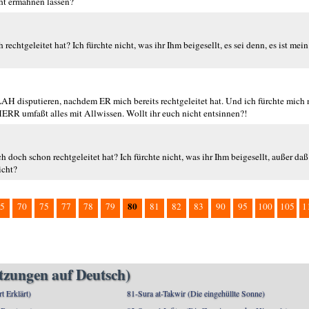
cht ermahnen lassen?
 rechtgeleitet hat? Ich fürchte nicht, was ihr Ihm beigesellt, es sei denn, es ist mein
LAH disputieren, nachdem ER mich bereits rechtgeleitet hat. Und ich fürchte mich 
ERR umfaßt alles mit Allwissen. Wollt ihr euch nicht entsinnen?!
ch doch schon rechtgeleitet hat? Ich fürchte nicht, was ihr Ihm beigesellt, außer daß
icht?
80
5
70
75
77
78
79
81
82
83
90
95
100
105
1
etzungen auf Deutsch)
rt Erklärt)
81-Sura at-Takwir (Die eingehüllte Sonne)