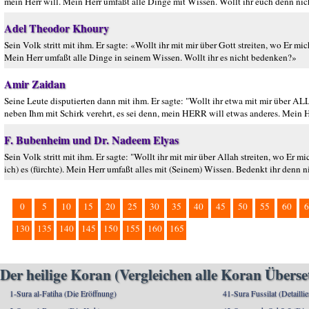
mein Herr will. Mein Herr umfaßt alle Dinge mit Wissen. Wollt ihr euch denn ni
Adel Theodor Khoury
Sein Volk stritt mit ihm. Er sagte: «Wollt ihr mit mir über Gott streiten, wo Er mich
Mein Herr umfaßt alle Dinge in seinem Wissen. Wollt ihr es nicht bedenken?»
Amir Zaidan
Seine Leute disputierten dann mit ihm. Er sagte: "Wollt ihr etwa mit mir über AL
neben Ihm mit Schirk verehrt, es sei denn, mein HERR will etwas anderes. Mein H
F. Bubenheim und Dr. Nadeem Elyas
Sein Volk stritt mit ihm. Er sagte: "Wollt ihr mit mir über Allah streiten, wo Er mi
ich) es (fürchte). Mein Herr umfaßt alles mit (Seinem) Wissen. Bedenkt ihr denn n
0
5
10
15
20
25
30
35
40
45
50
55
60
6
130
135
140
145
150
155
160
165
Der heilige Koran (Vergleichen alle Koran Übers
1-Sura al-Fatiha (Die Eröffnung)
41-Sura Fussilat (Detaillie