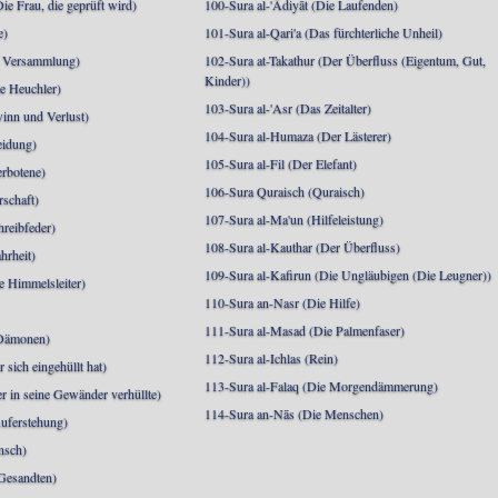
e Frau, die geprüft wird)
100-Sura al-'Ādiyāt (Die Laufenden)
e)
101-Sura al-Qari'a (Das fürchterliche Unheil)
e Versammlung)
102-Sura at-Takathur (Der Überfluss (Eigentum, Gut,
Kinder))
e Heuchler)
103-Sura al-'Asr (Das Zeitalter)
inn und Verlust)
104-Sura al-Humaza (Der Lästerer)
eidung)
105-Sura al-Fil (Der Elefant)
erbotene)
106-Sura Quraisch (Quraisch)
rschaft)
107-Sura al-Ma'un (Hilfeleistung)
hreibfeder)
108-Sura al-Kauthar (Der Überfluss)
hrheit)
109-Sura al-Kafirun (Die Ungläubigen (Die Leugner))
e Himmelsleiter)
110-Sura an-Nasr (Die Hilfe)
111-Sura al-Masad (Die Palmenfaser)
 Dämonen)
112-Sura al-Ichlas (Rein)
sich eingehüllt hat)
113-Sura al-Falaq (Die Morgendämmerung)
r in seine Gewänder verhüllte)
114-Sura an-Nās (Die Menschen)
uferstehung)
nsch)
 Gesandten)