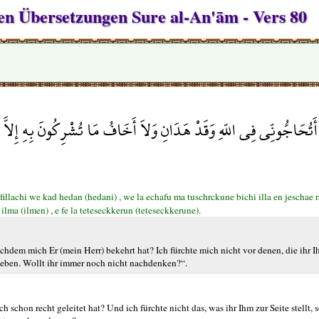
hen Übersetzungen Sure al-An'ām - Vers 80
 أَتُحَاجُّونِّي فِي اللّهِ وَقَدْ هَدَانِ وَلاَ أَخَافُ مَا تُشْرِكُونَ بِهِ إِلاّ
chi we kad hedan (hedani) , we la echafu ma tuschrckune bichi illa en jeschae rab
ilma (ilmen) , e fe la teteseckkerun (teteseckkerune).
chdem mich Er (mein Herr) bekehrt hat? Ich fürchte mich nicht vor denen, die ihr Ihm
eben. Wollt ihr immer noch nicht nachdenken?“.
ich schon recht geleitet hat? Und ich fürchte nicht das, was ihr Ihm zur Seite stellt,