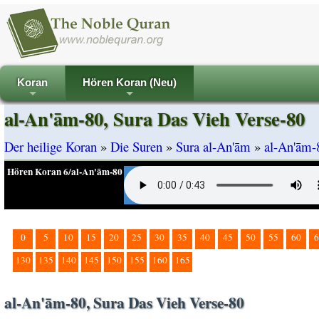
Koran
Hören Koran (Neu)
+
+
al-An'ām-80, Sura Das Vieh Verse-80
Der heilige Koran
»
Die Suren
»
Sura al-An'ām
»
al-An'ām-
Hören Koran 6/al-An'ām-80
0
5
10
15
20
25
30
35
40
45
50
55
60
6
130
135
140
145
150
155
160
165
al-An'ām-80, Sura Das Vieh Verse-80