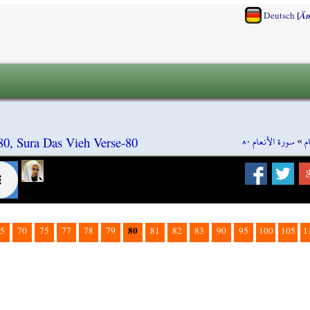
[
Deutsch
Än
سورة الأنعام ٨٠
»
م
80, Sura Das Vieh Verse-80
80
5
70
75
77
78
79
81
82
83
90
95
100
105
1