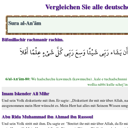
Vergleichen Sie alle deutsc
Sura al-An'ām
Bißmillachir rachmanir rachim.
َ أَن يَشَاء رَبِّي شَيْئًا وَسِعَ رَبِّي كُلَّ شَيْءٍ عِلْمًا أَفَلاَ
6/al-An'ām-80:
We hadschechu kawmuch (kawmuchu) , kale e tuchadschunni filla
weßia rabbi kulle schej’in 
Imam Iskender Ali Mihr
Und sein Volk diskutierte mit ihm. Er sagte: „Diskutiert ihr mit mir über Allah, na
ausgenommen mein Herr wünscht es. Mein Herr hat alles mit Seinem Wissen umg
Abu Rida Muhammad ibn Ahmad ibn Rassoul
Und sein Volk stritt mit ihm. Da sagte er: "Streitet ihr mit mir über Allah, da Er m