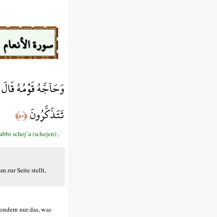
سورة الأنعام
وَحَآجَّهُ قَوْمُهُ قَالَ
تَتَذَكَّرُونَ
﴿٨٠﴾
bi schej’a (schejen) ,
 zur Seite stellt,
 sondern nur das, was