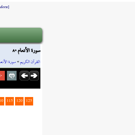
]
dern
سورة الأنعام ٨٠
سورة الأنعا
»
القرآن الكريم
10
115
120
125