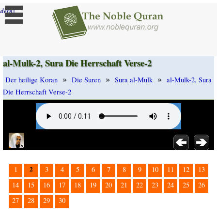
]
dern
al-Mulk-2, Sura Die Herrschaft Verse-2
»
»
»
Der heilige Koran
Die Suren
Sura al-Mulk
al-Mulk-2, Sura
Die Herrschaft Verse-2
2
1
3
4
5
6
7
8
9
10
11
12
13
14
15
16
17
18
19
20
21
22
23
24
25
26
27
28
29
30