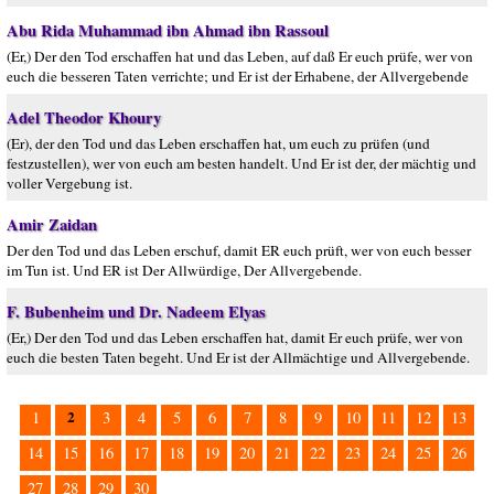
Abu Rida Muhammad ibn Ahmad ibn Rassoul
(Er,) Der den Tod erschaffen hat und das Leben, auf daß Er euch prüfe, wer von
euch die besseren Taten verrichte; und Er ist der Erhabene, der Allvergebende
Adel Theodor Khoury
(Er), der den Tod und das Leben erschaffen hat, um euch zu prüfen (und
festzustellen), wer von euch am besten handelt. Und Er ist der, der mächtig und
voller Vergebung ist.
Amir Zaidan
Der den Tod und das Leben erschuf, damit ER euch prüft, wer von euch besser
im Tun ist. Und ER ist Der Allwürdige, Der Allvergebende.
F. Bubenheim und Dr. Nadeem Elyas
(Er,) Der den Tod und das Leben erschaffen hat, damit Er euch prüfe, wer von
euch die besten Taten begeht. Und Er ist der Allmächtige und Allvergebende.
2
1
3
4
5
6
7
8
9
10
11
12
13
14
15
16
17
18
19
20
21
22
23
24
25
26
27
28
29
30