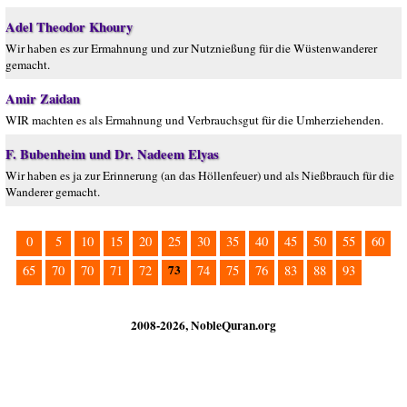
Adel Theodor Khoury
Wir haben es zur Ermahnung und zur Nutznießung für die Wüstenwanderer
gemacht.
Amir Zaidan
WIR machten es als Ermahnung und Verbrauchsgut für die Umherziehenden.
F. Bubenheim und Dr. Nadeem Elyas
Wir haben es ja zur Erinnerung (an das Höllenfeuer) und als Nießbrauch für die
Wanderer gemacht.
0
5
10
15
20
25
30
35
40
45
50
55
60
73
65
70
70
71
72
74
75
76
83
88
93
2008-2026, NobleQuran.org