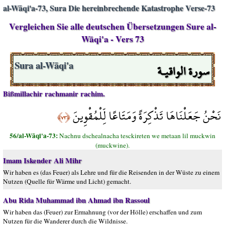
al-Wāqi'a-73, Sura Die hereinbrechende Katastrophe Verse-73
Vergleichen Sie alle deutschen Übersetzungen Sure al-
Wāqi'a - Vers 73
سورة الواقيـة
Sura al-Wāqi'a
Bißmillachir rachmanir rachim.
نَحْنُ جَعَلْنَاهَا تَذْكِرَةً وَمَتَاعًا لِّلْمُقْوِينَ
﴿٧٣﴾
56/al-Wāqi'a-73:
Nachnu dschealnacha tesckireten we metaan lil muckwin
(muckwine).
Imam Iskender Ali Mihr
Wir haben es (das Feuer) als Lehre und für die Reisenden in der Wüste zu einem
Nutzen (Quelle für Wärme und Licht) gemacht.
Abu Rida Muhammad ibn Ahmad ibn Rassoul
Wir haben das (Feuer) zur Ermahnung (vor der Hölle) erschaffen und zum
Nutzen für die Wanderer durch die Wildnisse.