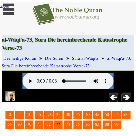
]
dern
al-Wāqi'a-73, Sura Die hereinbrechende Katastrophe
Verse-73
»
»
»
Der heilige Koran
Die Suren
Sura al-Wāqi'a
al-Wāqi'a-73,
Sura Die hereinbrechende Katastrophe Verse-73
0
5
10
15
20
25
30
35
40
45
50
55
60
73
65
70
70
71
72
74
75
76
83
88
93