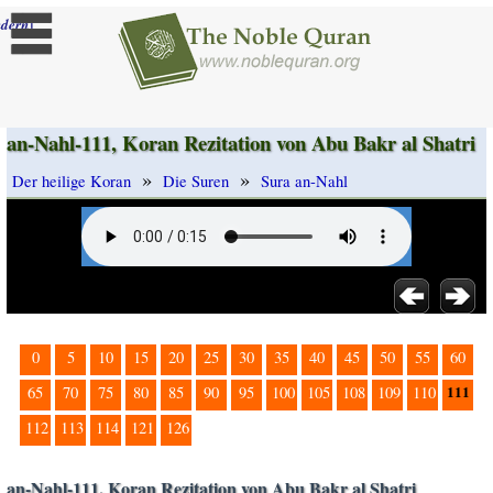
]
dern
an-Nahl-111, Koran Rezitation von Abu Bakr al Shatri
»
»
Der heilige Koran
Die Suren
Sura an-Nahl
0
5
10
15
20
25
30
35
40
45
50
55
60
111
65
70
75
80
85
90
95
100
105
108
109
110
112
113
114
121
126
an-Nahl-111, Koran Rezitation von Abu Bakr al Shatri