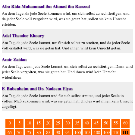
Abu Rida Muhammad ibn Ahmad ibn Rassoul
An dem Tage, da jede Seele kommen wird, um sich selbst zu rechtfertigen, und
da jeder Seele voll vergolten wird, was sie getan hat, sollen sie kein Unrecht
erleiden.
Adel Theodor Khoury
Am Tag, da jede Seele kommt, um für sich selbst zu streiten, und da jeder Seele
voll erstattet wird, was sie getan hat. Und ihnen wird kein Unrecht getan.
Amir Zaidan
An dem Tag, wenn jede Seele kommt, um sich selbst zu rechtfertigen. Dann wird
jeder Seele vergolten, was sie getan hat. Und ihnen wird kein Unrecht
widerfahren.
F. Bubenheim und Dr. Nadeem Elyas
Am Tag, da jede Seele kommt und für sich selbst streitet, und jeder Seele in
vollem Maß zukommen wird, was sie getan hat. Und es wird ihnen kein Unrecht
zugefügt.
0
5
10
15
20
25
30
35
40
45
50
55
60
111
65
70
75
80
85
90
95
100
105
108
109
110