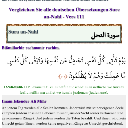
Vergleichen Sie alle deutschen Übersetzungen Sure
an-Nahl - Vers 111
سورة النحل
Sura an-Nahl
Bißmillachir rachmanir rachim.
يَوْمَ تَأْتِي كُلُّ نَفْسٍ تُجَادِلُ عَن نَّفْسِهَا وَتُوَفَّى كُلُّ نَفْسٍ
مَّا عَمِلَتْ وَهُمْ لاَ يُظْلَمُونَ
﴿١١١﴾
16/an-Nahl-111:
Jewme te’ti kullu nefßin tudschadilu an nefßicha we tuweffa
kullu nefßin ma amilet we hum la juzlemun (juzlemune).
Imam Iskender Ali Mihr
An jenem Tag werden alle Seelen kommen. Jeder wird mit seiner eigenen Seele
kämpfen (indem er seinen Lebensfilm sieht, aus der Sicht seiner verlorenen und
gewonnenen Ränge). Und jedem werden die Taten bezahlt. Und ihnen wird kein
Unrecht getan (ihnen werden keine negativen Ränge zu Unrecht geschrieben).