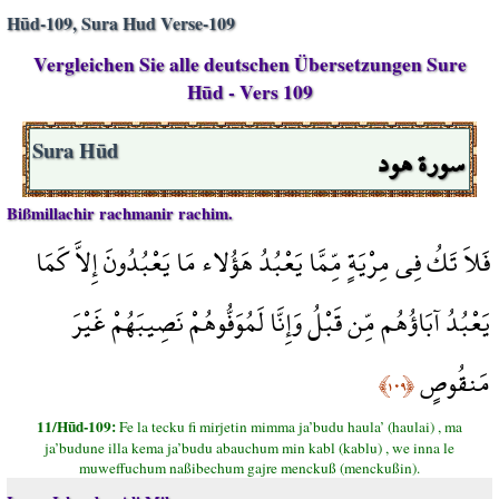
Hūd-109, Sura Hud Verse-109
Vergleichen Sie alle deutschen Übersetzungen Sure
Hūd - Vers 109
سورة هود
Sura Hūd
Bißmillachir rachmanir rachim.
فَلاَ تَكُ فِي مِرْيَةٍ مِّمَّا يَعْبُدُ هَؤُلاء مَا يَعْبُدُونَ إِلاَّ كَمَا
يَعْبُدُ آبَاؤُهُم مِّن قَبْلُ وَإِنَّا لَمُوَفُّوهُمْ نَصِيبَهُمْ غَيْرَ
مَنقُوصٍ
﴿١٠٩﴾
11/Hūd-109:
Fe la tecku fi mirjetin mimma ja’budu haula’ (haulai) , ma
ja’budune illa kema ja’budu abauchum min kabl (kablu) , we inna le
muweffuchum naßibechum gajre menckuß (menckußin).