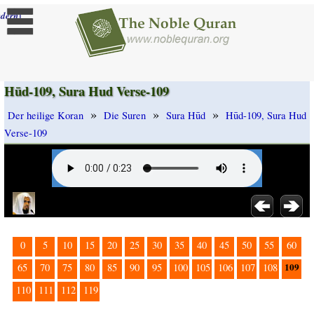
]
dern
Hūd-109, Sura Hud Verse-109
»
»
»
Der heilige Koran
Die Suren
Sura Hūd
Hūd-109, Sura Hud
Verse-109
0
5
10
15
20
25
30
35
40
45
50
55
60
109
65
70
75
80
85
90
95
100
105
106
107
108
110
111
112
119