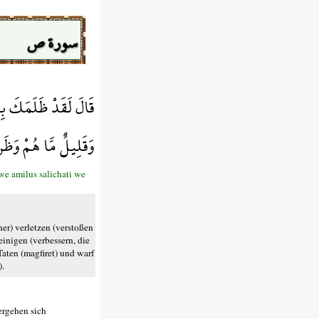
سورة ص
قَالَ لَقَدْ ظَلَمَكَ بِ
وَقَلِيلٌ مَّا هُمْ وَظَنّ/
 we amilus salichati we
ner) verletzen (verstoßen
inigen (verbessern, die
aten (magfiret) und warf
).
ergehen sich