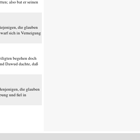
en; also bat er seinen
iejenigen, die glauben
 warf sich in Verneigung
teiligten begehen doch
 Und Dawud dachte, daß
 denjenigen, die glauben
bung und fiel in