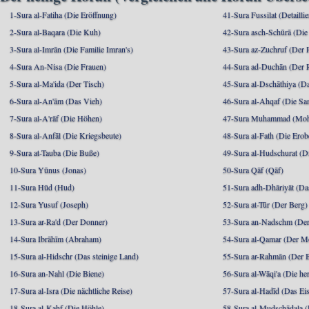
1-Sura al-Fatiha (Die Eröffnung)
41-Sura Fussilat (Detaillie
2-Sura al-Baqara (Die Kuh)
42-Sura asch-Schūrā (Die
3-Sura al-Imrān (Die Familie Imran's)
43-Sura az-Zuchruf (Der 
4-Sura An-Nisa (Die Frauen)
44-Sura ad-Duchān (Der 
5-Sura al-Ma'ida (Der Tisch)
45-Sura al-Dschāthiya (D
6-Sura al-An'ām (Das Vieh)
46-Sura al-Ahqaf (Die S
7-Sura al-A'rāf (Die Höhen)
47-Sura Muhammad (Moha
8-Sura al-Anfāl (Die Kriegsbeute)
48-Sura al-Fath (Die Ero
9-Sura at-Tauba (Die Buße)
49-Sura al-Hudschurat (Di
10-Sura Yūnus (Jonas)
50-Sura Qāf (Qāf)
11-Sura Hūd (Hud)
51-Sura adh-Dhāriyāt (Da
12-Sura Yusuf (Joseph)
52-Sura at-Tūr (Der Berg)
13-Sura ar-Ra'd (Der Donner)
53-Sura an-Nadschm (Der
14-Sura Ibrāhīm (Abraham)
54-Sura al-Qamar (Der M
15-Sura al-Hidschr (Das steinige Land)
55-Sura ar-Rahmān (Der 
16-Sura an-Nahl (Die Biene)
56-Sura al-Wāqi'a (Die he
17-Sura al-Isra (Die nächtliche Reise)
57-Sura al-Hadīd (Das Ei
18-Sura al-Kahf (Die Höhle)
58-Sura al-Mudschādala (D