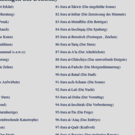
rt Erklärt)
81-Sura at-Takwir (Die eingehüllte Sonne)
 Beratung)
82-Sura al-Infitar (Die Zerreissung des Himmels)
Prunk)
83-Sura al-Mutaffifin (Die Betrüger)
Rauch)
84-Sura al-Inschiqaq (Die Spaltung)
as Knien)
85-Sura al-Burudsch (Festungen , Zeichen)
anddünen)
86-Sura at-Tariq (Der Stern)
mmad (s.a.w.s))
87-Sura al-A'la (Der Allerhöchste)
berung)
88-Sura al-Ghāschiya (Das umwerfende Ereignis)
e Zellen)
89-Sura al-Fadschr (Die Morgendämmerung)
90-Sura al-Balad (Die Stadt)
s Aufwirbeln)
91-Sura asch-Schams (Die Sonne)
92-Sura al-Lail (Die Nacht)
 Stern)
93-Sura ad-Duha (Der Vormittag)
ond)
94-Sura al-Inschirah (Die Verbreiterung)
Barmherzige)
95-Sura at-Tin (Die Feige)
reinbrechende Katastrophe)
96-Sura al-'Alaq (Das Embryo)
sen)
97-Sura al-Qadr (Kraftvoll)
er Streit)
98-Sura al-Bayyina (Der eindeutige Beweis)