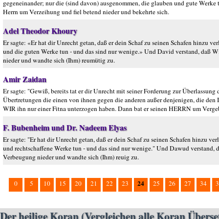
gegeneinander; nur die (sind davon) ausgenommen, die glauben und gute Werke tun
Herrn um Verzeihung und fiel betend nieder und bekehrte sich.
Adel Theodor Khoury
Er sagte: «Er hat dir Unrecht getan, daß er dein Schaf zu seinen Schafen hinzu 
und die guten Werke tun - und das sind nur wenige.» Und David verstand, daß Wi
nieder und wandte sich (Ihm) reumütig zu.
Amir Zaidan
Er sagte: "Gewiß, bereits tat er dir Unrecht mit seiner Forderung zur Überlassu
Übertretungen die einen von ihnen gegen die anderen außer denjenigen, die den 
WIR ihn nur einer Fitna unterzogen haben. Dann bat er seinen HERRN um Vergeb
F. Bubenheim und Dr. Nadeem Elyas
Er sagte: "Er hat dir Unrecht getan, daß er dein Schaf zu seinen Schafen hinzu v
und rechtschaffene Werke tun - und das sind nur wenige." Und Dawud verstand, d
Verbeugung nieder und wandte sich (Ihm) reuig zu.
24
0
5
10
15
20
21
22
23
25
26
27
34
3
Der heilige Koran (Vergleichen alle Koran Übers