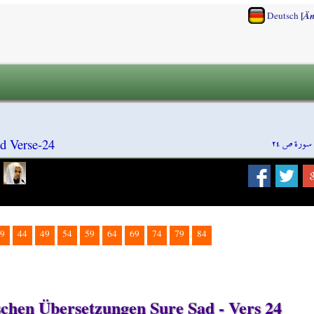
[
Deutsch
Än
سورة ص ٢٤
d Verse-24
9
44
49
54
59
64
69
74
79
84
tschen Übersetzungen Sure Sad - Vers 24