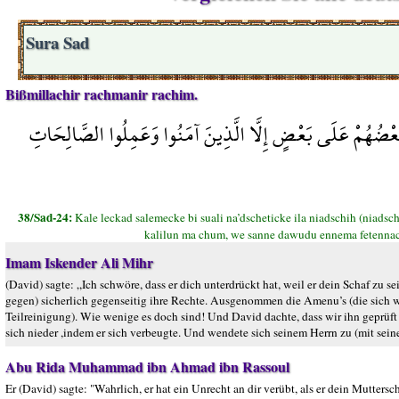
Sura Sad
Bißmillachir rachmanir rachim.
بَعْضُهُمْ عَلَى بَعْضٍ إِلَّا الَّذِينَ آمَنُوا وَعَمِلُوا الصَّالِحَاتِ
38/Sad-24:
Kale leckad salemecke bi suali na’dscheticke ila niadschih (niadsch
kalilun ma chum, we sanne dawudu ennema fetennac
Imam Iskender Ali Mihr
(David) sagte: „Ich schwöre, dass er dich unterdrückt hat, weil er dein Schaf zu s
gegen) sicherlich gegenseitig ihre Rechte. Ausgenommen die Amenu’s (die sich wü
Teilreinigung). Wie wenige es doch sind! Und David dachte, dass wir ihn geprüft
sich nieder ,indem er sich verbeugte. Und wendete sich seinem Herrn zu (mit sein
Abu Rida Muhammad ibn Ahmad ibn Rassoul
Er (David) sagte: "Wahrlich, er hat ein Unrecht an dir verübt, als er dein Mutter