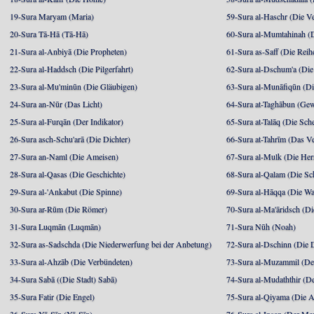
19-Sura Maryam (Maria)
59-Sura al-Haschr (Die 
20-Sura Tā-Hā (Tā-Hā)
60-Sura al-Mumtahinah (Di
21-Sura al-Anbiyā (Die Propheten)
61-Sura as-Saff (Die Reih
22-Sura al-Haddsch (Die Pilgerfahrt)
62-Sura al-Dschum'a (Di
23-Sura al-Mu'minūn (Die Gläubigen)
63-Sura al-Munāfiqūn (Di
24-Sura an-Nūr (Das Licht)
64-Sura at-Taghābun (Gew
25-Sura al-Furqān (Der Indikator)
65-Sura at-Talāq (Die Sch
26-Sura asch-Schu'arā (Die Dichter)
66-Sura at-Tahrīm (Das V
27-Sura an-Naml (Die Ameisen)
67-Sura al-Mulk (Die Her
28-Sura al-Qasas (Die Geschichte)
68-Sura al-Qalam (Die Sc
29-Sura al-'Ankabut (Die Spinne)
69-Sura al-Hāqqa (Die Wa
30-Sura ar-Rūm (Die Römer)
70-Sura al-Ma'āridsch (Di
31-Sura Luqmān (Luqmān)
71-Sura Nūh (Noah)
32-Sura as-Sadschda (Die Niederwerfung bei der Anbetung)
72-Sura al-Dschinn (Die
33-Sura al-Ahzāb (Die Verbündeten)
73-Sura al-Muzammil (Der 
34-Sura Sabā ((Die Stadt) Sabā)
74-Sura al-Mudaththir (De
35-Sura Fatir (Die Engel)
75-Sura al-Qiyama (Die A