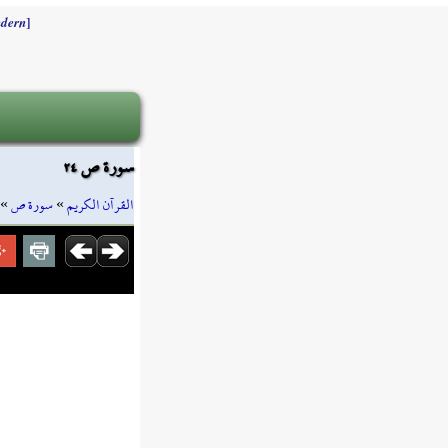
]
dern
سورة ص ٢٤
»
سورة ص
»
القرآن الكريم