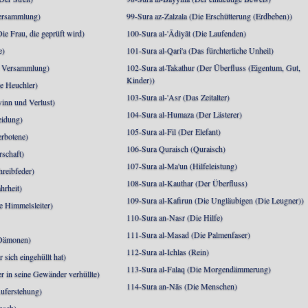
Versammlung)
99-Sura az-Zalzala (Die Erschütterung (Erdbeben))
e Frau, die geprüft wird)
100-Sura al-'Ādiyāt (Die Laufenden)
e)
101-Sura al-Qari'a (Das fürchterliche Unheil)
e Versammlung)
102-Sura at-Takathur (Der Überfluss (Eigentum, Gut,
Kinder))
e Heuchler)
103-Sura al-'Asr (Das Zeitalter)
inn und Verlust)
104-Sura al-Humaza (Der Lästerer)
eidung)
105-Sura al-Fil (Der Elefant)
erbotene)
106-Sura Quraisch (Quraisch)
rschaft)
107-Sura al-Ma'un (Hilfeleistung)
hreibfeder)
108-Sura al-Kauthar (Der Überfluss)
hrheit)
109-Sura al-Kafirun (Die Ungläubigen (Die Leugner))
e Himmelsleiter)
110-Sura an-Nasr (Die Hilfe)
111-Sura al-Masad (Die Palmenfaser)
 Dämonen)
112-Sura al-Ichlas (Rein)
sich eingehüllt hat)
113-Sura al-Falaq (Die Morgendämmerung)
r in seine Gewänder verhüllte)
114-Sura an-Nās (Die Menschen)
uferstehung)