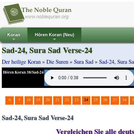
Koran
Hören Koran (Neu)
+
+
Sad-24, Sura Sad Verse-24
Der heilige Koran
»
Die Suren
»
Sura Sad
»
Sad-24, Sura Sa
Hören Koran 38/Sad-24
24
0
5
10
15
20
21
22
23
25
26
27
34
3
Sad-24, Sura Sad Verse-24
Vergleichen Sie alle deu