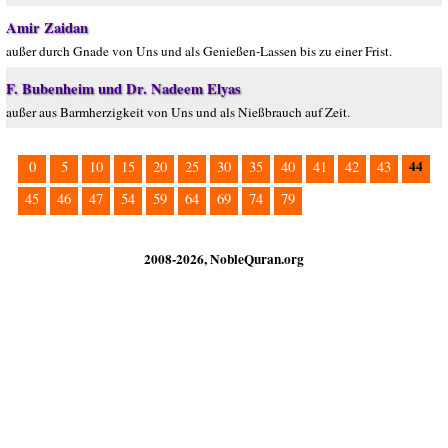
Amir Zaidan
außer durch Gnade von Uns und als Genießen-Lassen bis zu einer Frist.
F. Bubenheim und Dr. Nadeem Elyas
außer aus Barmherzigkeit von Uns und als Nießbrauch auf Zeit.
44
0
5
10
15
20
25
30
35
40
41
42
43
45
46
47
54
59
64
69
74
79
2008-2026, NobleQuran.org