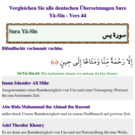
Vergleichen Sie alle deutschen Übersetzungen Sure
Yā-Sīn - Vers 44
سورة يس
Sura Yā-Sīn
Bißmillachir rachmanir rachim.
إِلَّا رَحْمَةً مِّنَّا وَمَتَاعًا إِلَى حِينٍ
﴿٤٤﴾
36/Yā-Sīn-44:
Illa rachmeten minna we metaan ila hin (hinin).
Imam Iskender Ali Mihr
Ausgenommen einer Barmherzigkeit von Uns und einer Versorgung (Nutzen)
für eine bestimmte Zeit.
Abu Rida Muhammad ibn Ahmad ibn Rassoul
außer durch Unsere Barmherzigkeit und zu einem Nießbrauch auf gewisse Zeit.
Adel Theodor Khoury
Es sei denn aus Barmherzigkeit von Uns und zur Nutznießung für eine Weile.