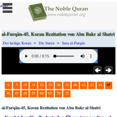
]
dern
al-Furqān-45, Koran Rezitation von Abu Bakr al Shatri
»
»
Der heilige Koran
Die Suren
Sura al-Furqān
45
0
5
10
15
20
25
30
35
40
42
43
44
46
47
48
55
60
65
70
75
al-Furqān-45, Koran Rezitation von Abu Bakr al Shatri