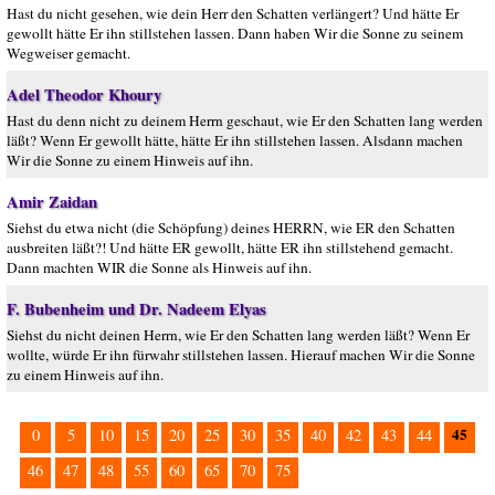
Hast du nicht gesehen, wie dein Herr den Schatten verlängert? Und hätte Er
gewollt hätte Er ihn stillstehen lassen. Dann haben Wir die Sonne zu seinem
Wegweiser gemacht.
Adel Theodor Khoury
Hast du denn nicht zu deinem Herrn geschaut, wie Er den Schatten lang werden
läßt? Wenn Er gewollt hätte, hätte Er ihn stillstehen lassen. Alsdann machen
Wir die Sonne zu einem Hinweis auf ihn.
Amir Zaidan
Siehst du etwa nicht (die Schöpfung) deines HERRN, wie ER den Schatten
ausbreiten läßt?! Und hätte ER gewollt, hätte ER ihn stillstehend gemacht.
Dann machten WIR die Sonne als Hinweis auf ihn.
F. Bubenheim und Dr. Nadeem Elyas
Siehst du nicht deinen Herrn, wie Er den Schatten lang werden läßt? Wenn Er
wollte, würde Er ihn fürwahr stillstehen lassen. Hierauf machen Wir die Sonne
zu einem Hinweis auf ihn.
45
0
5
10
15
20
25
30
35
40
42
43
44
46
47
48
55
60
65
70
75