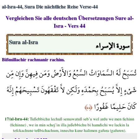
al-Isra-44, Sura Die nächtliche Reise Verse-44
Vergleichen Sie alle deutschen Übersetzungen Sure al-
Isra - Vers 44
سورة الإسراء
Sura al-Isra
Bißmillachir rachmanir rachim.
تُسَبِّحُ لَهُ السَّمَاوَاتُ السَّبْعُ وَالأَرْضُ وَمَن فِيهِنَّ وَإِن مِّن
شَيْءٍ إِلاَّ يُسَبِّحُ بِحَمْدَهِ وَلَكِن لاَّ تَفْقَهُونَ تَسْبِيحَهُمْ إِنَّهُ
كَانَ حَلِيمًا غَفُورًا
﴿٤٤﴾
17/al-Isra-44:
Tußebbichu lechuß semawatuß seb’u wel ardu we men fichinn
(fichinne) , we in min schej’in illa jußebbichu bi hamdichi we lackin la
tefckachune teßbichachum, innechu kane halimen gafura (gafuren).