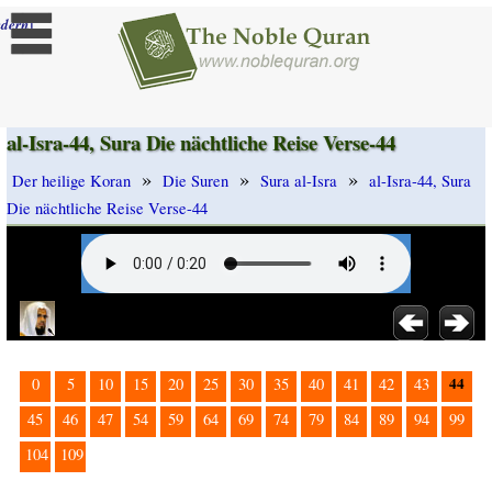
]
dern
al-Isra-44, Sura Die nächtliche Reise Verse-44
»
»
»
Der heilige Koran
Die Suren
Sura al-Isra
al-Isra-44, Sura
Die nächtliche Reise Verse-44
44
0
5
10
15
20
25
30
35
40
41
42
43
45
46
47
54
59
64
69
74
79
84
89
94
99
104
109