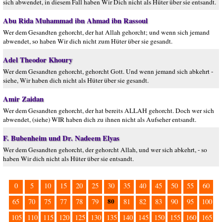
sich abwendet, in diesem Fall haben Wir Dich nicht als Hüter über sie entsandt.
Abu Rida Muhammad ibn Ahmad ibn Rassoul
Wer dem Gesandten gehorcht, der hat Allah gehorcht; und wenn sich jemand
abwendet, so haben Wir dich nicht zum Hüter über sie gesandt.
Adel Theodor Khoury
Wer dem Gesandten gehorcht, gehorcht Gott. Und wenn jemand sich abkehrt -
siehe, Wir haben dich nicht als Hüter über sie gesandt.
Amir Zaidan
Wer dem Gesandten gehorcht, der hat bereits ALLAH gehorcht. Doch wer sich
abwendet, (siehe) WIR haben dich zu ihnen nicht als Aufseher entsandt.
F. Bubenheim und Dr. Nadeem Elyas
Wer dem Gesandten gehorcht, der gehorcht Allah, und wer sich abkehrt, - so
haben Wir dich nicht als Hüter über sie entsandt.
0
5
10
15
20
25
30
35
40
45
50
55
60
80
65
70
75
77
78
79
81
82
83
90
95
100
105
110
115
120
125
130
135
140
145
150
155
160
165