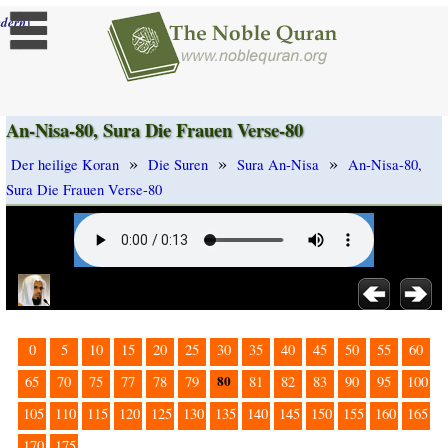
]
dern
An-Nisa-80, Sura Die Frauen Verse-80
»
»
»
Der heilige Koran
Die Suren
Sura An-Nisa
An-Nisa-80,
Sura Die Frauen Verse-80
0
5
10
15
20
25
30
35
40
45
50
55
60
80
65
70
75
77
78
79
81
82
83
90
95
100
105
110
115
120
125
130
135
140
145
150
155
160
165
170
175