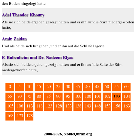
den Boden hingelegt hatte
Adel Theodor Khoury
Als sie sich beide ergeben gezeigt hatten und er ihn auf die Stirn niedergeworfen
hatte,
Amir Zaidan
Und als beide sich hingaben, und er ihn auf die Schläfe lagerte,
F. Bubenheim und Dr. Nadeem Elyas
Als sie sich beide ergeben gezeigt hatten und er ihn auf die Seite der Stirn
niedergeworfen hatte,
0
5
10
15
20
25
30
35
40
45
50
55
60
103
65
70
75
80
85
90
95
100
100
101
102
104
105
106
113
118
123
128
133
138
143
148
153
158
163
168
173
178
2008-2026, NobleQuran.org