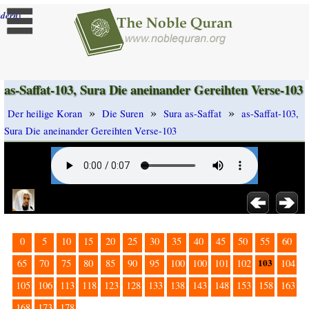
]
dern
as-Saffat-103, Sura Die aneinander Gereihten Verse-103
»
»
»
Der heilige Koran
Die Suren
Sura as-Saffat
as-Saffat-103,
Sura Die aneinander Gereihten Verse-103
0
5
10
15
20
25
30
35
40
45
50
55
60
103
65
70
75
80
85
90
95
100
100
101
102
104
105
106
113
118
123
128
133
138
143
148
153
158
163
168
173
178