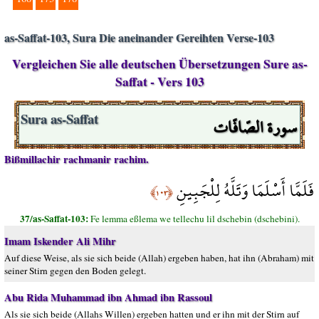
as-Saffat-103, Sura Die aneinander Gereihten Verse-103
Vergleichen Sie alle deutschen Übersetzungen Sure as-
Saffat - Vers 103
سورة الصّافّات
Sura as-Saffat
Bißmillachir rachmanir rachim.
فَلَمَّا أَسْلَمَا وَتَلَّهُ لِلْجَبِينِ
﴿١٠٣﴾
37/as-Saffat-103:
Fe lemma eßlema we tellechu lil dschebin (dschebini).
Imam Iskender Ali Mihr
Auf diese Weise, als sie sich beide (Allah) ergeben haben, hat ihn (Abraham) mit
seiner Stirn gegen den Boden gelegt.
Abu Rida Muhammad ibn Ahmad ibn Rassoul
Als sie sich beide (Allahs Willen) ergeben hatten und er ihn mit der Stirn auf